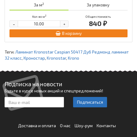
2
За м
За упаковку
2
Кол-во м
Общая стоимость
840 ₽
-
+
В корзину
Теги:
Ламинат Kronostar Caspian 50417 Дуб Редмонд ламинат
32 класс
,
Кроностар
,
Kronostar
,
Krono
Подписка на новости
Будьте в курсе новых акций и спецпредложений!
Подписаться
Доставка и оплата
О нас
Шоу-рум
Контакты