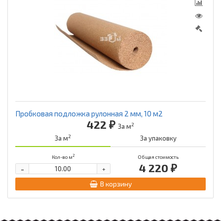
Пробковая подложка рулонная 2 мм, 10 м2
422 ₽
2
За м
2
За м
За упаковку
2
Кол-во м
Общая стоимость
4 220 ₽
-
+
В корзину