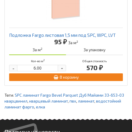
Подложка Fargo листовая 1,5 мм под SPC, WPC, LVT
95 ₽
2
За м
2
За м
За упаковку
2
Кол-во м
Общая стоимость
570 ₽
-
+
В корзину
Теги:
SPC ламинат Fargo Bevel Parquet Дуб Майами 33-653-03
кварцвинил
,
кварцевый ламинат
,
пвх
,
ламинат
,
водостойкий
ламинат фарго
,
елка
Подписка на новости