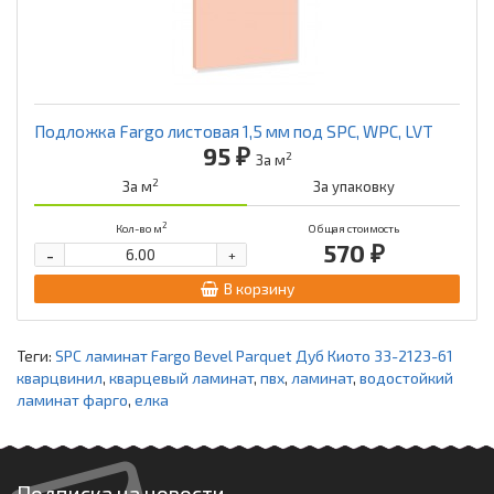
Подложка Fargo листовая 1,5 мм под SPC, WPC, LVT
95 ₽
2
За м
2
За м
За упаковку
2
Кол-во м
Общая стоимость
570 ₽
-
+
В корзину
Теги:
SPC ламинат Fargo Bevel Parquet Дуб Киото 33-2123-61
кварцвинил
,
кварцевый ламинат
,
пвх
,
ламинат
,
водостойкий
ламинат фарго
,
елка
Подписка на новости