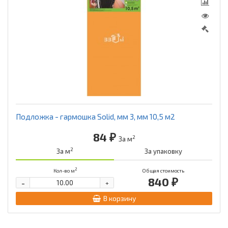
Подложка - гармошка Solid, мм 3, мм 10,5 м2
84 ₽
2
За м
2
За м
За упаковку
2
Кол-во м
Общая стоимость
840 ₽
-
+
В корзину