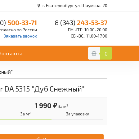
г. Екатеринбург ул. Шаумяна, 20
0)
500-33-71
8 (343)
243-53-37
сплатно по России
ПН.-ПТ.: 10.00-20.00
Заказать звонок
СБ.-ВС.: 11.00-17.00
Контакты
0
жный"
r DA 5315 "Дуб Снежный"
1 990 ₽
2
За м
2
За м
За упаковку