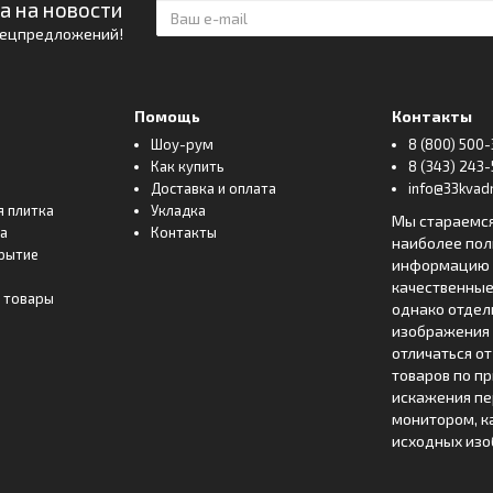
а на новости
спецпредложений!
Помощь
Контакты
Шоу-рум
8 (800) 500-
Как купить
8 (343) 243-
Доставка и оплата
info@33kvadr
я плитка
Укладка
Мы стараемс
ка
Контакты
наиболее по
рытие
информацию о
качественные
 товары
однако отде
изображения 
отличаться о
товаров по п
искажения пе
монитором, к
исходных изо