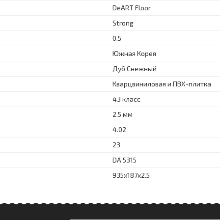
DeART Floor
Strong
0.5
Южная Корея
Дуб Снежный
Кварцвиниловая и ПВХ-плитка
43 класс
2.5 мм
4.02
23
DA 5315
935x187x2.5