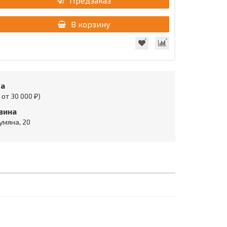
Предзаказ
В корзину
та
от 30 000 ₽)
зина
умяна, 20