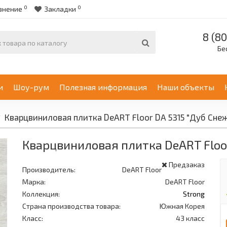
0
0
внение
Закладки
8 (80
Бе
и
Шоу-рум
Полезная информация
Наши объекты
Кварцвиниловая плитка DeART Floor DA 5315 "Дуб Сне
Кварцвиниловая плитка DeART Floo
Предзаказ
Производитель:
DeART Floor
Марка:
DeART Floor
Коллекция:
Strong
Страна производства товара:
Южная Корея
Класс:
43 класс