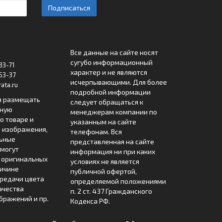
Подписаться
Все данные на сайте носят
сугубо информационный
33-71
характер и не являются
53-37
исчерпывающими. Для более
ata.ru
подробной информации
я размещать
следует обращаться к
лную
менеджерам компании по
 товаре и
указанным на сайте
 изображения,
телефонам. Вся
льные
представленная на сайте
могут
информация ни при каких
т оригинальных
условиях не является
ричине
публичной офертой,
редачи цвета
определяемой положениями
ачества
п. 2 ст. 437 Гражданского
бражений и пр.
Кодекса РФ.