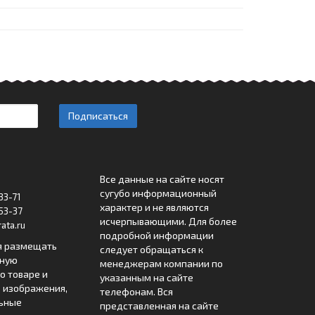
Подписаться
Все данные на сайте носят
сугубо информационный
33-71
характер и не являются
53-37
исчерпывающими. Для более
ata.ru
подробной информации
я размещать
следует обращаться к
лную
менеджерам компании по
 товаре и
указанным на сайте
 изображения,
телефонам. Вся
льные
представленная на сайте