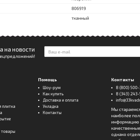
806919
тканный
а на новости
спецпредложений!
Помощь
Контакты
Шоу-рум
8 (800) 500-
Как купить
8 (343) 243-
Доставка и оплата
info@33kvadr
я плитка
Укладка
Мы стараемс
ка
Контакты
наиболее по
рытие
информацию о
качественные
 товары
однако отде