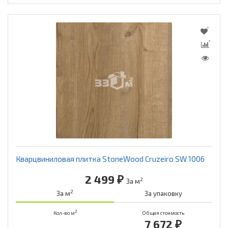
Кварцвиниловая плитка StoneWood Cruzeiro SW 1006
2 499 ₽
2
За м
2
За м
За упаковку
2
Кол-во м
Общая стоимость
7 672 ₽