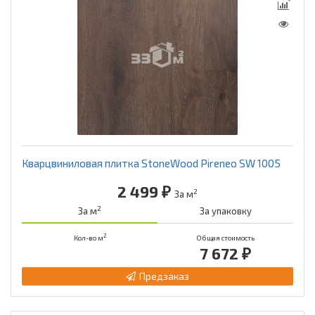
Кварцвиниловая плитка StoneWood Pireneo SW 1005
2 499 ₽
2
За м
2
За м
За упаковку
2
Кол-во м
Общая стоимость
7 672 ₽
Предзаказ