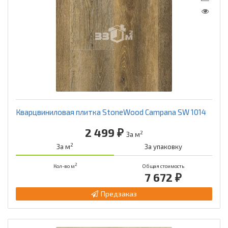
Кварцвиниловая плитка StoneWood Campana SW 1014
2 499 ₽
2
За м
2
За м
За упаковку
2
Кол-во м
Общая стоимость
7 672 ₽
Предзаказ