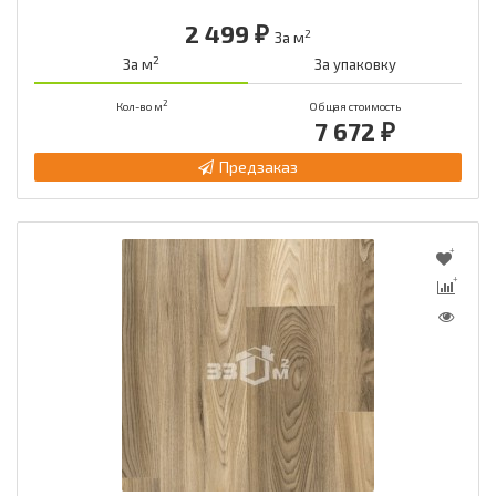
2 499 ₽
2
За м
2
За м
За упаковку
2
Кол-во м
Общая стоимость
7 672 ₽
Предзаказ