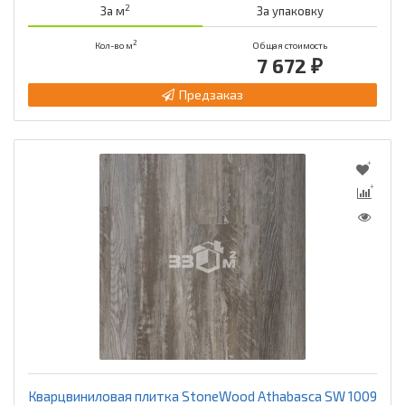
2
За м
За упаковку
2
Кол-во м
Общая стоимость
7 672 ₽
Предзаказ
Кварцвиниловая плитка StoneWood Athabasca SW 1009