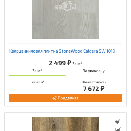
Кварцвиниловая плитка StoneWood Caldera SW 1010
2 499 ₽
2
За м
2
За м
За упаковку
2
Кол-во м
Общая стоимость
7 672 ₽
Предзаказ