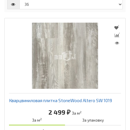
Кварцвиниловая плитка StoneWood Altero SW 1019
2 499 ₽
2
За м
2
За м
За упаковку