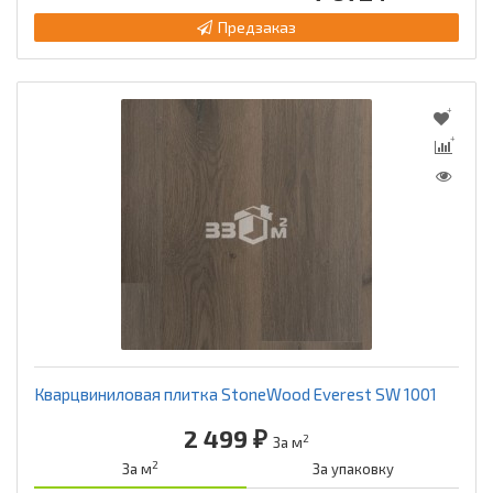
Предзаказ
Кварцвиниловая плитка StoneWood Everest SW 1001
2 499 ₽
2
За м
2
За м
За упаковку