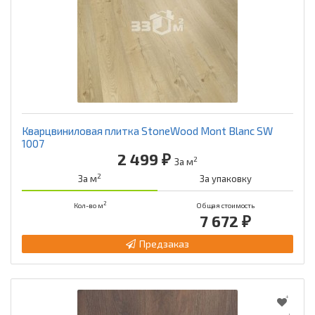
Кварцвиниловая плитка StoneWood Mont Blanc SW
1007
2 499 ₽
2
За м
2
За м
За упаковку
2
Кол-во м
Общая стоимость
7 672 ₽
Предзаказ