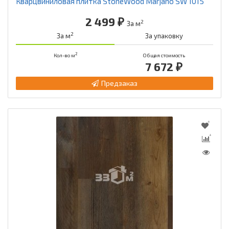
Кварцвиниловая плитка StoneWood Marjano SW 1015
2 499 ₽
2
За м
2
За м
За упаковку
2
Кол-во м
Общая стоимость
7 672 ₽
Предзаказ