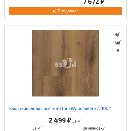
7 672 ₽
Предзаказ
Кварцвиниловая плитка StoneWood Sella SW 1002
2 499 ₽
2
За м
2
За м
За упаковку