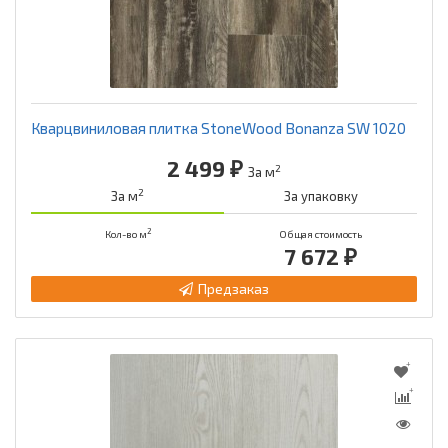
Кварцвиниловая плитка StoneWood Bonanza SW 1020
2 499 ₽
2
За м
2
За м
За упаковку
2
Кол-во м
Общая стоимость
7 672 ₽
Предзаказ