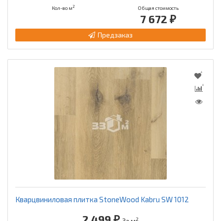
2
Кол-во м
Общая стоимость
7 672 ₽
Предзаказ
Кварцвиниловая плитка StoneWood Kabru SW 1012
2 499 ₽
2
За м