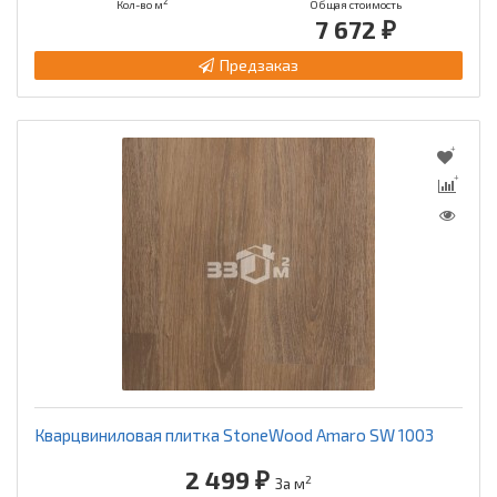
2
Кол-во м
Общая стоимость
7 672 ₽
Предзаказ
Кварцвиниловая плитка StoneWood Amaro SW 1003
2 499 ₽
2
За м