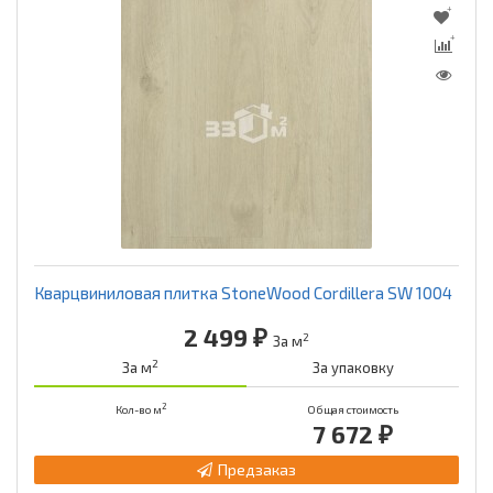
Кварцвиниловая плитка StoneWood Cordillera SW 1004
2 499 ₽
2
За м
2
За м
За упаковку
2
Кол-во м
Общая стоимость
7 672 ₽
Предзаказ