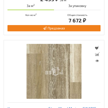
2
За м
За упаковку
2
Кол-во м
Общая стоимость
7 672 ₽
Предзаказ