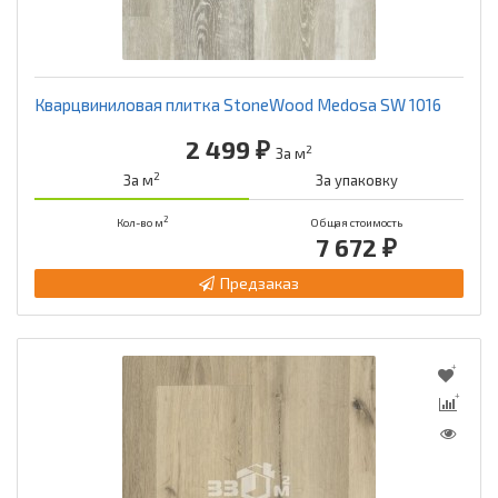
Кварцвиниловая плитка StoneWood Medosa SW 1016
2 499 ₽
2
За м
2
За м
За упаковку
2
Кол-во м
Общая стоимость
7 672 ₽
Предзаказ