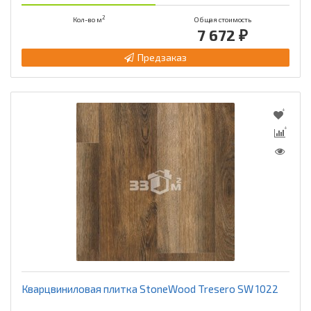
2
Кол-во м
Общая стоимость
7 672 ₽
Предзаказ
Кварцвиниловая плитка StoneWood Tresero SW 1022