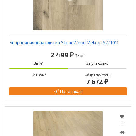
Кварцвиниловая плитка StoneWood Mekran SW 1011
2 499 ₽
2
За м
2
За м
За упаковку
2
Кол-во м
Общая стоимость
7 672 ₽
Предзаказ