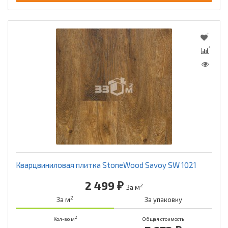
Кварцвиниловая плитка StoneWood Savoy SW 1021
2 499 ₽
2
За м
2
За м
За упаковку
2
Кол-во м
Общая стоимость