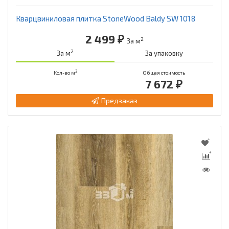
Кварцвиниловая плитка StoneWood Baldy SW 1018
2 499 ₽
2
За м
2
За м
За упаковку
2
Кол-во м
Общая стоимость
7 672 ₽
Предзаказ