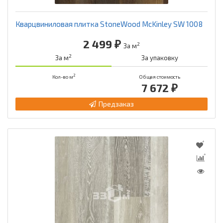
Кварцвиниловая плитка StoneWood McKinley SW 1008
2 499 ₽
2
За м
2
За м
За упаковку
2
Кол-во м
Общая стоимость
7 672 ₽
Предзаказ