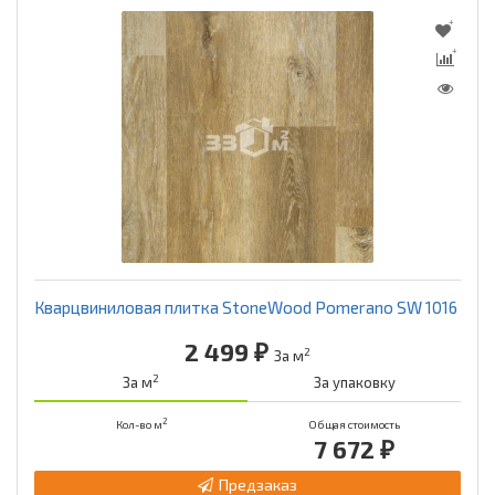
Кварцвиниловая плитка StoneWood Pomerano SW 1016
2 499 ₽
2
За м
2
За м
За упаковку
2
Кол-во м
Общая стоимость
7 672 ₽
Предзаказ