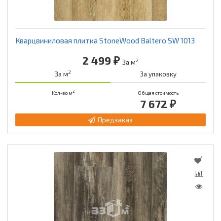
Кварцвиниловая плитка StoneWood Baltero SW 1013
2 499 ₽
2
За м
2
За м
За упаковку
2
Кол-во м
Общая стоимость
7 672 ₽
Предзаказ