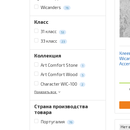
Wicanders
76
Класс
31 класс
53
33 класс
23
Клее
Коллекция
Wica
Acce
Art Comfort Stone
1
Art Comfort Wood
5
Character WIC-100
2
Показать все
Страна производства
товара
Португалия
76
Нет 