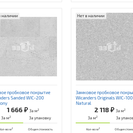
в наличии
Нет в наличии
вое пробковое покрытие
Замковое пробковое покр
nders Sanded WIC-200
Wicanders Originals WIC-100
ony
Natural
1 666 ₽
2 118 ₽
2
2
За м
За м
2
2
За м
За упаковку
За м
За упако
2
2
Кол-во м
Общая стоимость
Кол-во м
Общая стоим