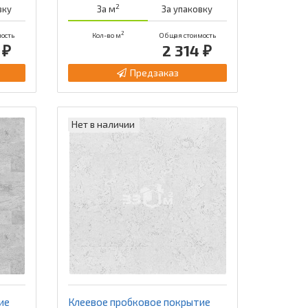
2
вку
За м
За упаковку
2
ость
Кол-во м
Общая стоимость
 ₽
2 314 ₽
Предзаказ
Нет в наличии
ие
Клеевое пробковое покрытие