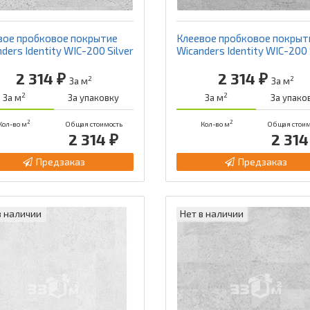
вое пробковое покрытие
Клеевое пробковое покрыт
ders Identity WIC-200 Silver
Wicanders Identity WIC-200 
2 314 ₽
2 314 ₽
2
2
За м
За м
2
2
За м
За упаковку
За м
За упако
2
2
Кол-во м
Общая стоимость
Кол-во м
Общая стоим
2 314 ₽
2 314
Предзаказ
Предзаказ
в наличии
Нет в наличии