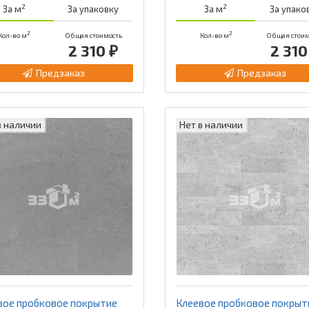
2
2
За м
За упаковку
За м
За упако
2
2
Кол-во м
Общая стоимость
Кол-во м
Общая стоим
2 310 ₽
2 310
Предзаказ
Предзаказ
в наличии
Нет в наличии
вое пробковое покрытие
Клеевое пробковое покрыт