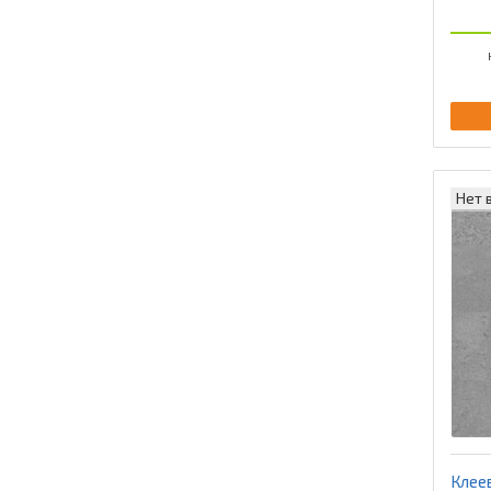
Нет 
Клее