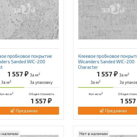
вое пробковое покрытие
Клеевое пробковое покрыт
nders Sanded WIC-200
Wicanders Sanded WIC-200
nt
Character
1 557 ₽
1 557 ₽
2
2
За м
За м
2
2
За м
За упаковку
За м
За упако
2
2
Кол-во м
Общая стоимость
Кол-во м
Общая стоим
1 557 ₽
1 557
Предзаказ
Предзаказ
в наличии
Нет в наличии