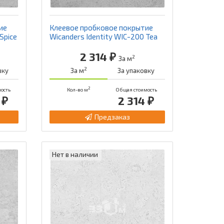
ие
Клеевое пробковое покрытие
Spice
Wicanders Identity WIC-200 Tea
2 314 ₽
2
За м
2
вку
За м
За упаковку
2
ость
Кол-во м
Общая стоимость
 ₽
2 314 ₽
Предзаказ
Нет в наличии