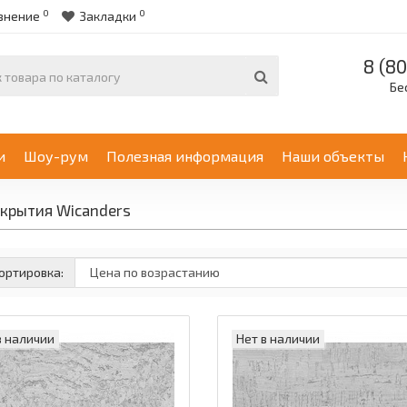
0
0
внение
Закладки
8 (80
Бе
и
Шоу-рум
Полезная информация
Наши объекты
крытия Wicanders
ортировка:
в наличии
Нет в наличии