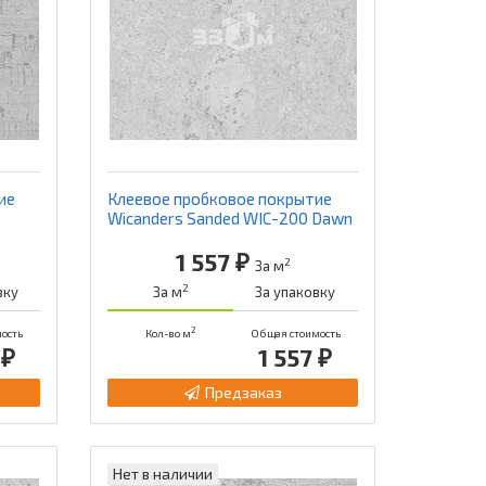
ие
Клеевое пробковое покрытие
Wicanders Sanded WIC-200 Dawn
1 557 ₽
2
За м
2
вку
За м
За упаковку
2
ость
Кол-во м
Общая стоимость
 ₽
1 557 ₽
Предзаказ
Нет в наличии