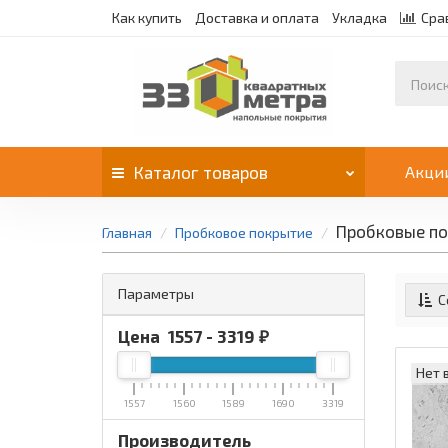
Как купить
Доставка и оплата
Укладка
Сра
Каталог
товаров
Акци
Пробковые по
Главная
Пробковое покрытие
Параметры
С
Цена
1557
-
3319
₽
Нет 
1557
1560
1589
1690
3319
Производитель