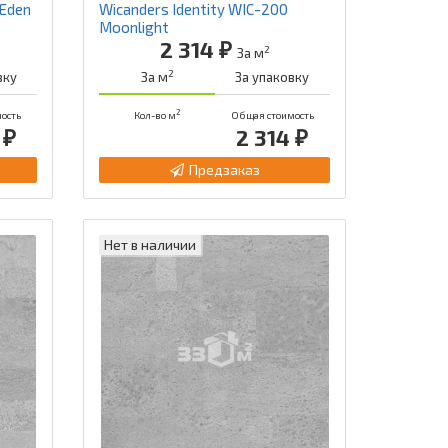
 Eden
Wicanders Identity WIC-200
Moonlight
2 314 ₽
2
За м
2
вку
За м
За упаковку
2
ость
Кол-во м
Общая стоимость
 ₽
2 314 ₽
Предзаказ
Нет в наличии