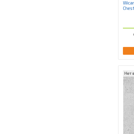
Wican
Ches
Нет 