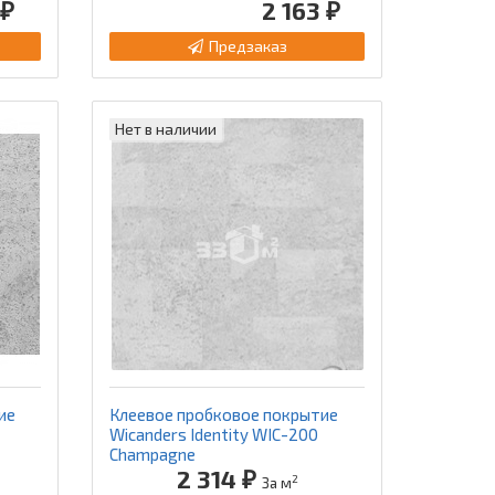
 ₽
2 163 ₽
Предзаказ
Нет в наличии
ие
Клеевое пробковое покрытие
Wicanders Identity WIC-200
Champagne
2 314 ₽
2
За м