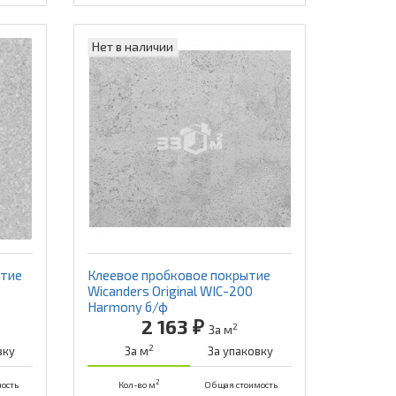
Нет в наличии
ытие
Клеевое пробковое покрытие
Wicanders Original WIC-200
Harmony б/ф
2 163 ₽
2
За м
2
вку
За м
За упаковку
2
ость
Кол-во м
Общая стоимость