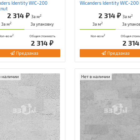
ders Identity WIC-200
Wicanders Identity WIC-200
tnut
2 314 ₽
2 314 ₽
2
2
За м
За м
2
2
За м
За упаковку
За м
За упако
2
2
Кол-во м
Общая стоимость
Кол-во м
Общая стоим
2 314 ₽
2 314
Предзаказ
Предзаказ
в наличии
Нет в наличии