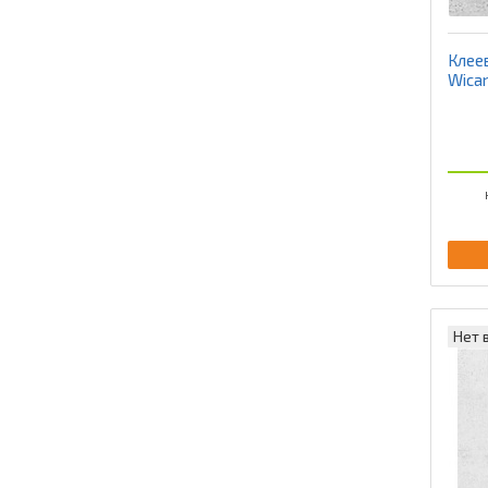
Клее
Wican
Нет 