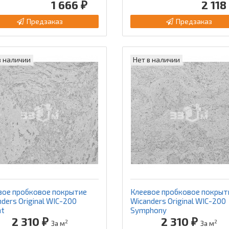
1 666 ₽
2 118
Предзаказ
Предзаказ
в наличии
Нет в наличии
вое пробковое покрытие
Клеевое пробковое покрыт
ders Original WIC-200
Wicanders Original WIC-200
nt
Symphony
2 310 ₽
2 310 ₽
2
2
За м
За м