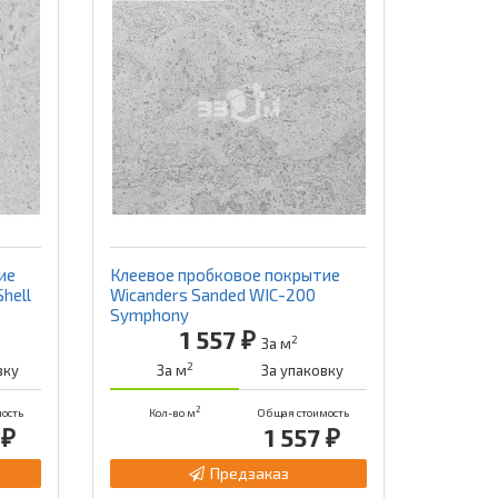
ие
Клеевое пробковое покрытие
hell
Wicanders Sanded WIC-200
Symphony
1 557 ₽
2
За м
2
вку
За м
За упаковку
2
ость
Кол-во м
Общая стоимость
 ₽
1 557 ₽
Предзаказ