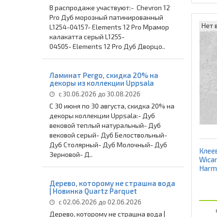
В распродаже участвуют:- Chevron 12
Pro Дуб морозный патинированный
Нет 
L1254-04157- Elements 12 Pro Мрамор
калакатта серый L1255-
04505- Elements 12 Pro Дуб Дворцо..
Ламинат Pergo, скидка 20% на
декоры из коллекции Uppsala
с 30.06.2026 до 30.08.2026
С 30 июня по 30 августа, скидка 20% на
декоры коллекции Uppsala:- Дуб
вековой теплый натуральный- Дуб
вековой серый- Дуб Белоствольный-
Дуб Столярный- Дуб Молочный- Дуб
Клее
Зерновой- Д..
Wica
Harm
Дерево, которому не страшна вода
| Новинка Quartz Parquet
с 02.06.2026 до 02.06.2026
Дерево, которому не страшна вода |