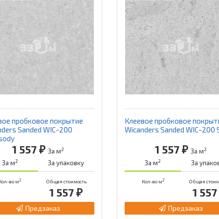
вое пробковое покрытие
Клеевое пробковое покрыт
nders Sanded WIC-200
Wicanders Sanded WIC-200 S
sody
1 557 ₽
1 557 ₽
2
2
За м
За м
2
2
За м
За упаковку
За м
За упако
2
2
Кол-во м
Общая стоимость
Кол-во м
Общая стоим
1 557 ₽
1 557
Предзаказ
Предзаказ