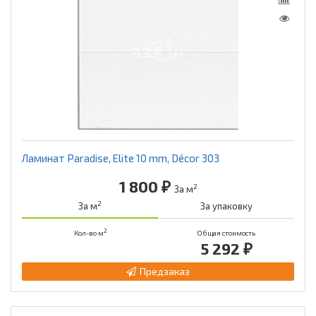
Ламинат Paradise, Elite 10 mm, Décor 303
1 800 ₽
2
За м
2
За м
За упаковку
2
Кол-во м
Общая стоимость
5 292 ₽
Предзаказ