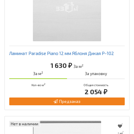
Ламинат Paradise Piano 12 мм Яблоня Дикая Р-102
1 630 ₽
2
За м
2
За м
За упаковку
2
Кол-во м
Общая стоимость
2 054 ₽
Предзаказ
Нет в наличии