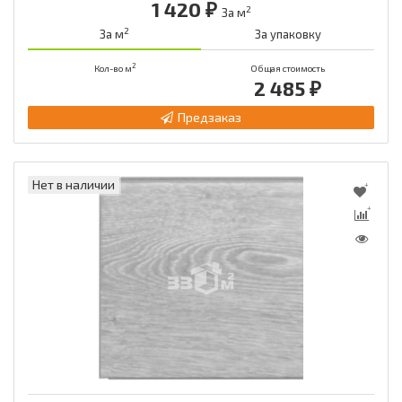
1 420 ₽
2
За м
2
За м
За упаковку
2
Кол-во м
Общая стоимость
2 485 ₽
Предзаказ
Нет в наличии