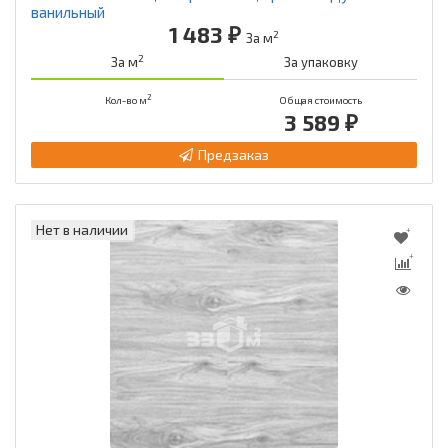
ванильный
1 483 ₽
2
За м
2
За м
За упаковку
2
Кол-во м
Общая стоимость
3 589 ₽
Предзаказ
Нет в наличии