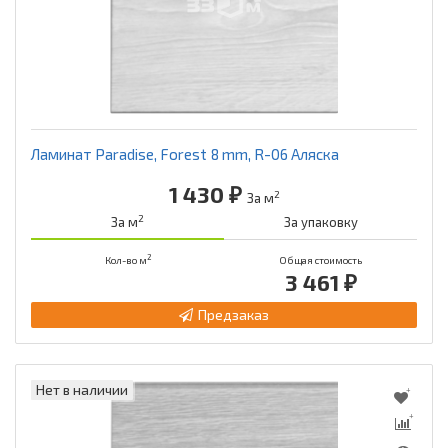
Ламинат Paradise, Forest 8 mm, R-06 Аляска
1 430 ₽
2
За м
2
За м
За упаковку
2
Кол-во м
Общая стоимость
3 461 ₽
Предзаказ
Нет в наличии