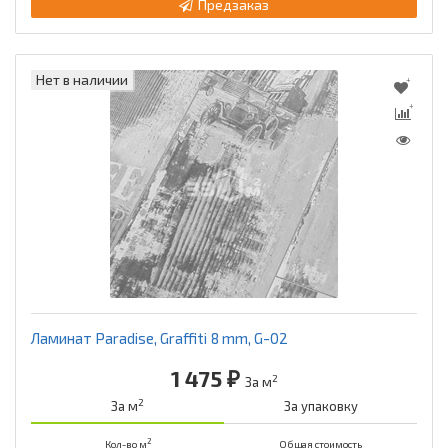
Предзаказ
Нет в наличии
Ламинат Paradise, Graffiti 8 mm, G-02
1 475 ₽
2
За м
2
За м
За упаковку
2
Кол-во м
Общая стоимость