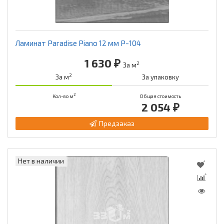
Ламинат Paradise Piano 12 мм Р-104
1 630 ₽
2
За м
2
За м
За упаковку
2
Кол-во м
Общая стоимость
2 054 ₽
Предзаказ
Нет в наличии