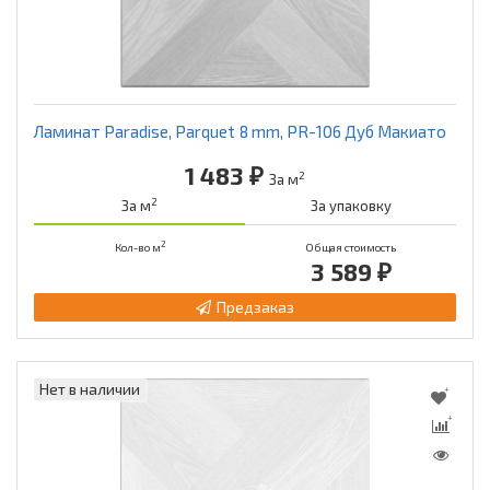
Ламинат Paradise, Parquet 8 mm, PR-106 Дуб Макиато
1 483 ₽
2
За м
2
За м
За упаковку
2
Кол-во м
Общая стоимость
3 589 ₽
Предзаказ
Нет в наличии