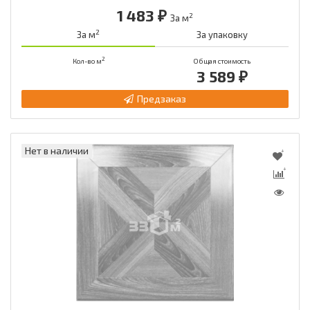
1 483 ₽
2
За м
2
За м
За упаковку
2
Кол-во м
Общая стоимость
3 589 ₽
Предзаказ
Нет в наличии