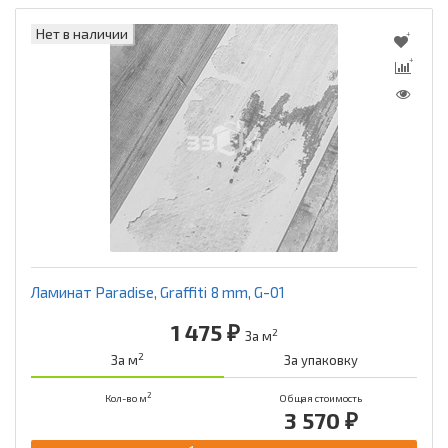
Нет в наличии
Ламинат Paradise, Graffiti 8 mm, G-01
1 475 ₽
2
За м
2
За м
За упаковку
2
Кол-во м
Общая стоимость
3 570 ₽