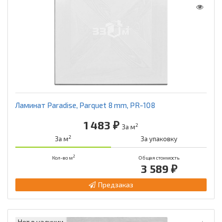
Ламинат Paradise, Parquet 8 mm, PR-108
1 483 ₽
2
За м
2
За м
За упаковку
2
Кол-во м
Общая стоимость
3 589 ₽
Предзаказ
Нет в наличии