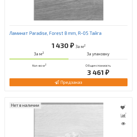
Ламинат Paradise, Forest 8 mm, R-05 Тайга
1 430 ₽
2
За м
2
За м
За упаковку
2
Кол-во м
Общая стоимость
3 461 ₽
Предзаказ
Нет в наличии