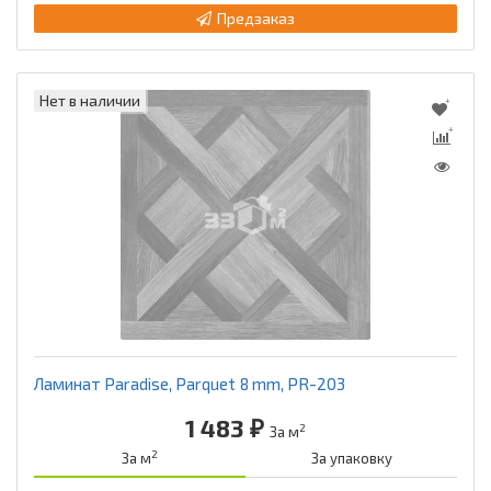
Предзаказ
Нет в наличии
Ламинат Paradise, Parquet 8 mm, PR-203
1 483 ₽
2
За м
2
За м
За упаковку