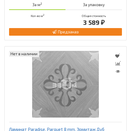
2
За м
За упаковку
2
Кол-во м
Общая стоимость
3 589 ₽
Предзаказ
Нет в наличии
Ламинат Paradise, Parquet 8 mm, Эрмитаж Дуб