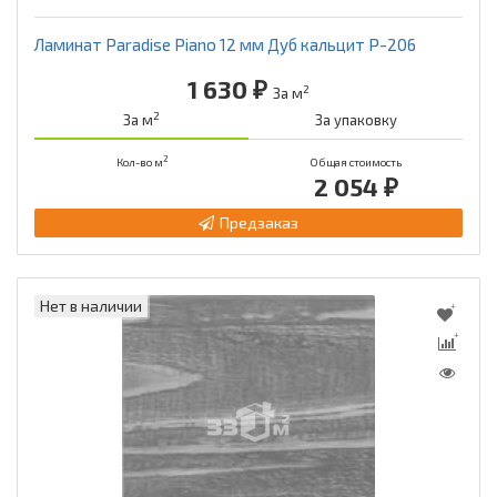
Ламинат Paradise Piano 12 мм Дуб кальцит Р-206
1 630 ₽
2
За м
2
За м
За упаковку
2
Кол-во м
Общая стоимость
2 054 ₽
Предзаказ
Нет в наличии