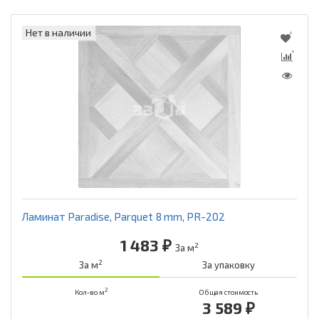
Нет в наличии
Ламинат Paradise, Parquet 8 mm, PR-202
1 483 ₽
2
За м
2
За м
За упаковку
2
Кол-во м
Общая стоимость
3 589 ₽