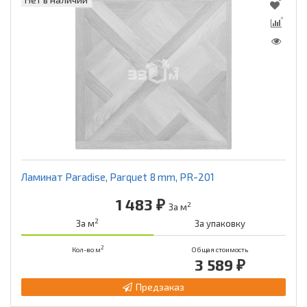
Ламинат Paradise, Parquet 8 mm, PR-201
1 483 ₽
2
За м
2
За м
За упаковку
2
Кол-во м
Общая стоимость
3 589 ₽
Предзаказ