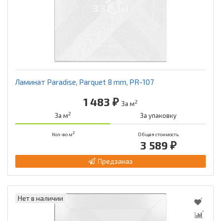
Ламинат Paradise, Parquet 8 mm, PR-107
1 483 ₽
2
За м
2
За м
За упаковку
2
Кол-во м
Общая стоимость
3 589 ₽
Предзаказ
Нет в наличии