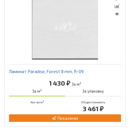
Ламинат Paradise, Forest 8 mm, R-09
1 430 ₽
2
За м
2
За м
За упаковку
2
Кол-во м
Общая стоимость
3 461 ₽
Предзаказ