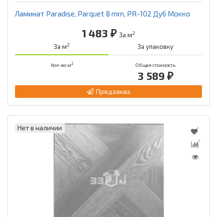
Ламинат Paradise, Parquet 8 mm, PR-102 Дуб Мокко
1 483 ₽
2
За м
2
За м
За упаковку
2
Кол-во м
Общая стоимость
3 589 ₽
Предзаказ
Нет в наличии