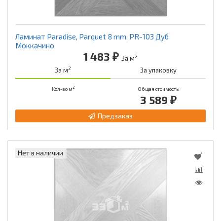
Ламинат Paradise, Parquet 8 mm, PR-103 Дуб
Моккачино
1 483 ₽
2
За м
2
За м
За упаковку
2
Кол-во м
Общая стоимость
3 589 ₽
Предзаказ
Нет в наличии