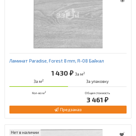
Ламинат Paradise, Forest 8 mm, R-08 Байкал
1 430 ₽
2
За м
2
За м
За упаковку
2
Кол-во м
Общая стоимость
3 461 ₽
Предзаказ
Нет в наличии