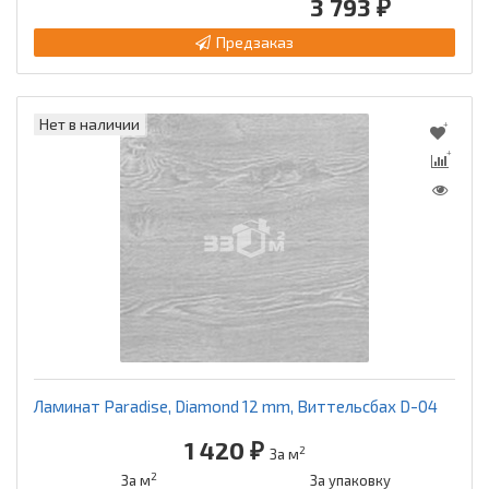
3 793 ₽
Предзаказ
Нет в наличии
Ламинат Paradise, Diamond 12 mm, Виттельсбах D-04
1 420 ₽
2
За м
2
За м
За упаковку