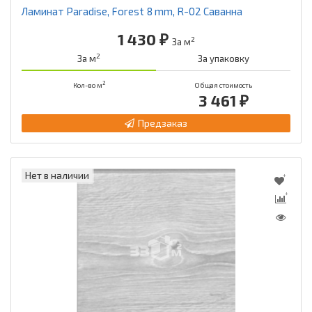
Ламинат Paradise, Forest 8 mm, R-02 Саванна
1 430 ₽
2
За м
2
За м
За упаковку
2
Кол-во м
Общая стоимость
3 461 ₽
Предзаказ
Нет в наличии