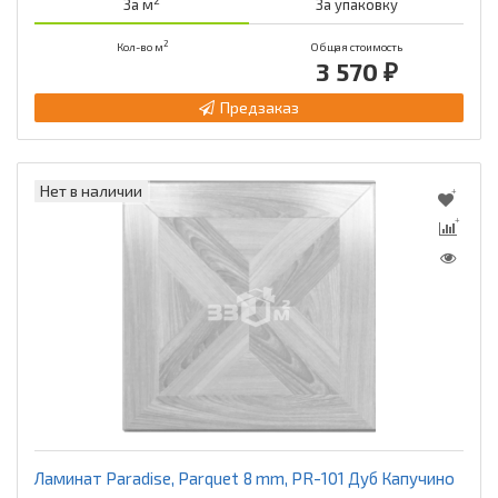
2
За м
За упаковку
2
Кол-во м
Общая стоимость
3 570 ₽
Предзаказ
Нет в наличии
Ламинат Paradise, Parquet 8 mm, PR-101 Дуб Капучино