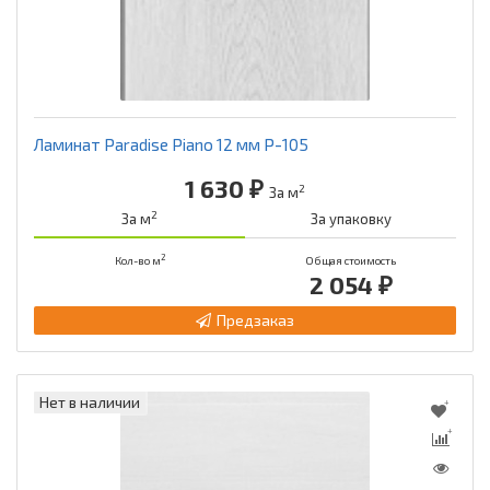
Ламинат Paradise Piano 12 мм Р-105
1 630 ₽
2
За м
2
За м
За упаковку
2
Кол-во м
Общая стоимость
2 054 ₽
Предзаказ
Нет в наличии