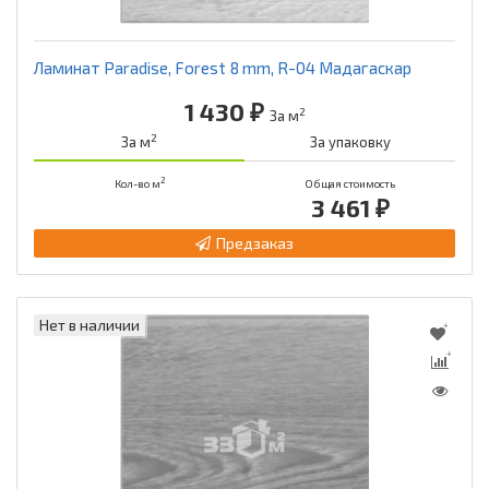
Ламинат Paradise, Forest 8 mm, R-04 Мадагаскар
1 430 ₽
2
За м
2
За м
За упаковку
2
Кол-во м
Общая стоимость
3 461 ₽
Предзаказ
Нет в наличии