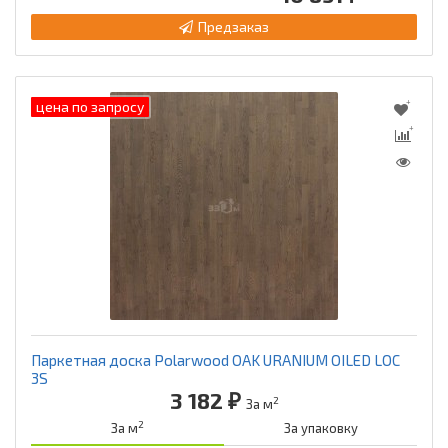
Предзаказ
цена по запросу
Паркетная доска Polarwood OAK URANIUM OILED LOC
3S
3 182 ₽
2
За м
2
За м
За упаковку