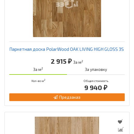
Паркетная доска PolarWood OAK LIVING HIGH GLOSS 3S
2 915 ₽
2
За м
2
За м
За упаковку
2
Кол-во м
Общая стоимость
9 940 ₽
Предзаказ