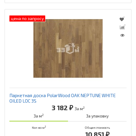
цена по запросу
Паркетная доска PolarWood OAK NEPTUNE WHITE
OILED LOC 3S
3 182 ₽
2
За м
2
За м
За упаковку
2
Кол-во м
Общая стоимость
10 851 ₽