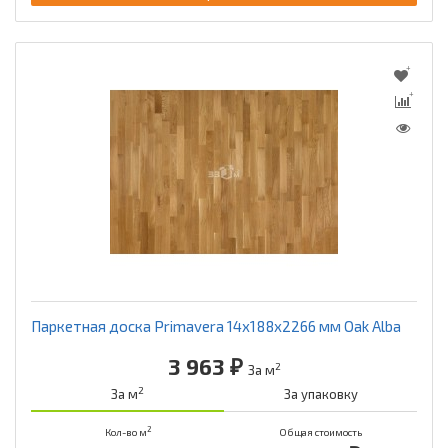
Паркетная доска Primavera 14x188x2266 мм Oak Alba
3 963 ₽
2
За м
2
За м
За упаковку
2
Кол-во м
Общая стоимость