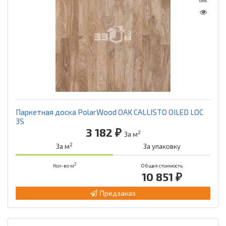
Паркетная доска PolarWood OAK CALLISTO OILED LOC
3S
3 182 ₽
2
За м
2
За м
За упаковку
2
Кол-во м
Общая стоимость
10 851 ₽
Предзаказ