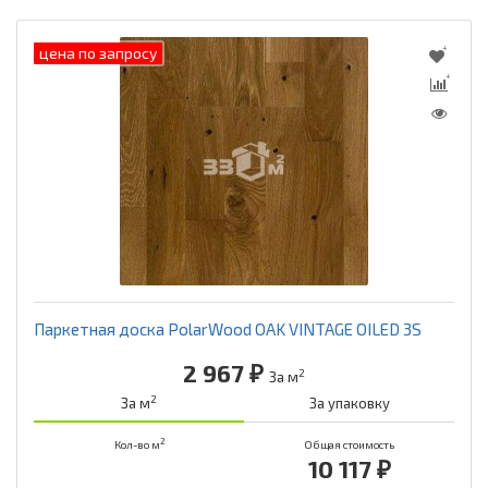
цена по запросу
Паркетная доска PolarWood OAK VINTAGE OILED 3S
2 967 ₽
2
За м
2
За м
За упаковку
2
Кол-во м
Общая стоимость
10 117 ₽