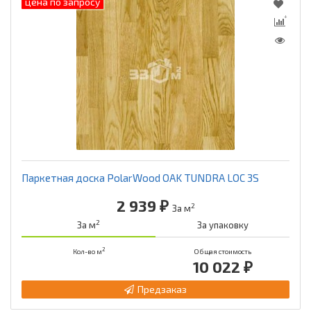
цена по запросу
Паркетная доска PolarWood OAK TUNDRA LOC 3S
2 939 ₽
2
За м
2
За м
За упаковку
2
Кол-во м
Общая стоимость
10 022 ₽
Предзаказ