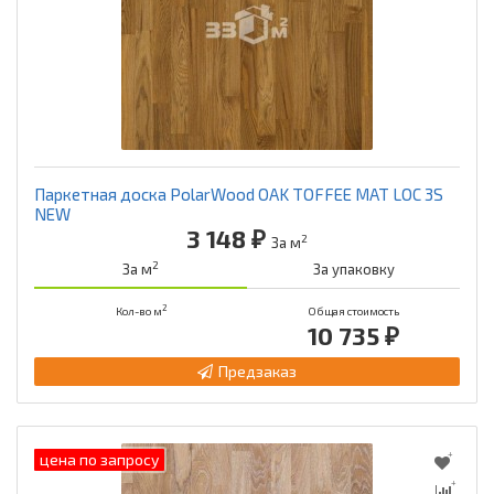
Паркетная доска PolarWood OAK TOFFEE MAT LOC 3S
NEW
3 148 ₽
2
За м
2
За м
За упаковку
2
Кол-во м
Общая стоимость
10 735 ₽
Предзаказ
цена по запросу