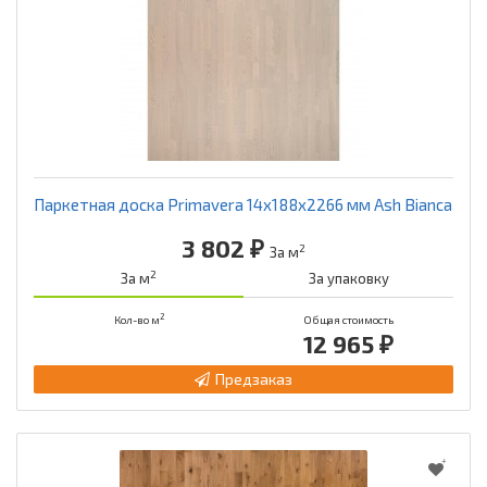
Паркетная доска Primavera 14x188x2266 мм Ash Bianca
3 802 ₽
2
За м
2
За м
За упаковку
2
Кол-во м
Общая стоимость
12 965 ₽
Предзаказ