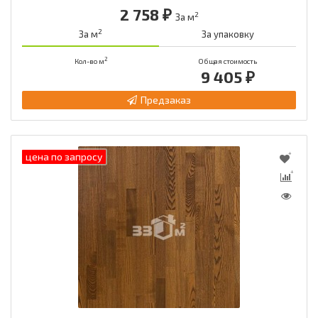
2 758 ₽
2
За м
2
За м
За упаковку
2
Кол-во м
Общая стоимость
9 405 ₽
Предзаказ
цена по запросу