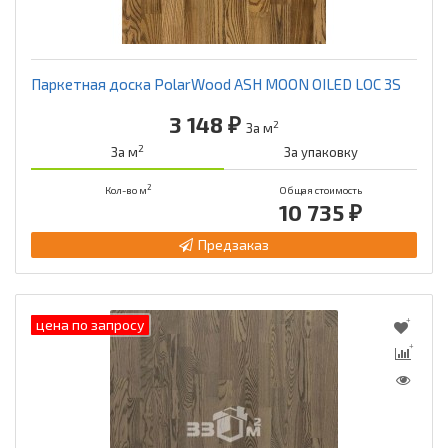
Паркетная доска PolarWood ASH MOON OILED LOC 3S
3 148 ₽
2
За м
2
За м
За упаковку
2
Кол-во м
Общая стоимость
10 735 ₽
Предзаказ
цена по запросу