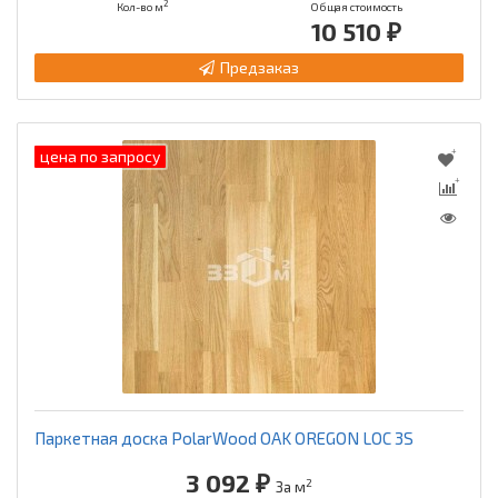
2
Кол-во м
Общая стоимость
10 510 ₽
Предзаказ
цена по запросу
Паркетная доска PolarWood OAK OREGON LOC 3S
3 092 ₽
2
За м