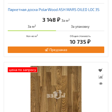
Паркетная доска PolarWood ASH MARS OILED LOC 3S
3 148 ₽
2
За м
2
За м
За упаковку
2
Кол-во м
Общая стоимость
10 735 ₽
Предзаказ
цена по запросу