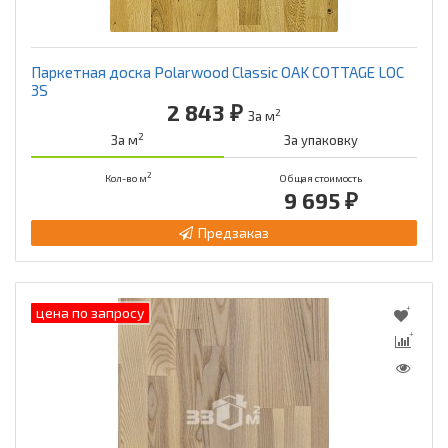
Паркетная доска Polarwood Classic OAK COTTAGE LOC
3S
2 843 ₽
2
За м
2
За м
За упаковку
2
Кол-во м
Общая стоимость
9 695 ₽
Предзаказ
цена по запросу