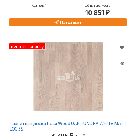
2
Кол-во м
Общая стоимость
10 851 ₽
Предзаказ
цена по запросу
Паркетная доска PolarWood OAK TUNDRA WHITE MATT
LOC 3S
3 295 ₽
2