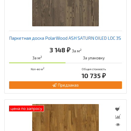
Паркетная доска PolarWood ASH SATURN OILED LOC 3S
3 148 ₽
2
За м
2
За м
За упаковку
2
Кол-во м
Общая стоимость
10 735 ₽
Предзаказ
цена по запросу