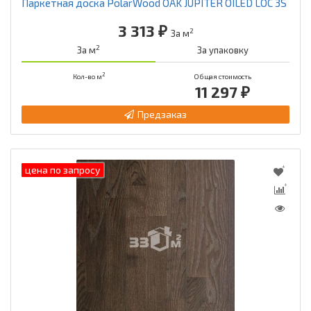
Паркетная доска PolarWood OAK JUPITER OILED LOC 3S
3 313 ₽
2
За м
2
За м
За упаковку
2
Кол-во м
Общая стоимость
11 297 ₽
Предзаказ
цена по запросу