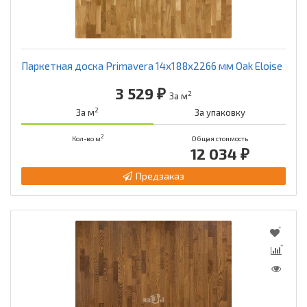
Паркетная доска Primavera 14x188x2266 мм Oak Eloise
3 529 ₽
2
За м
2
За м
За упаковку
2
Кол-во м
Общая стоимость
12 034 ₽
Предзаказ