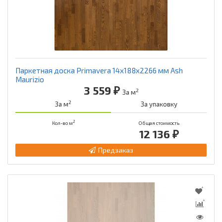
Паркетная доска Primavera 14x188x2266 мм Ash
Maurizio
3 559 ₽
2
За м
2
За м
За упаковку
2
Кол-во м
Общая стоимость
12 136 ₽
Предзаказ