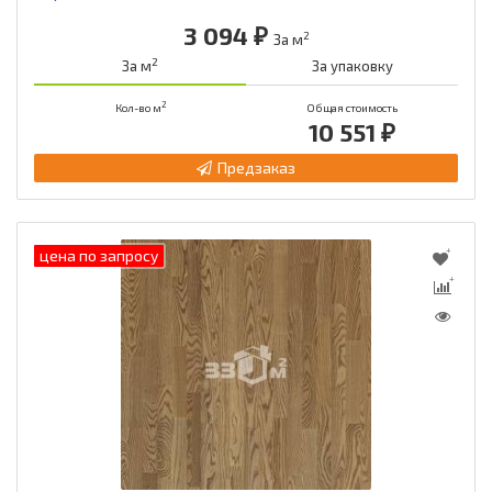
3 094 ₽
2
За м
2
За м
За упаковку
2
Кол-во м
Общая стоимость
10 551 ₽
Предзаказ
цена по запросу