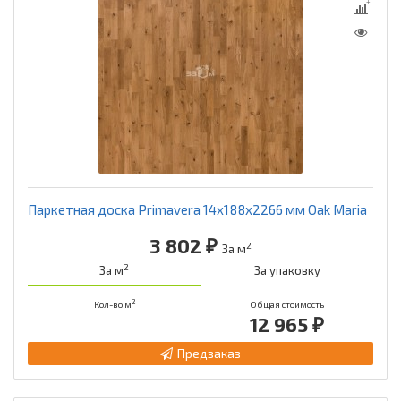
Паркетная доска Primavera 14x188x2266 мм Oak Maria
3 802 ₽
2
За м
2
За м
За упаковку
2
Кол-во м
Общая стоимость
12 965 ₽
Предзаказ