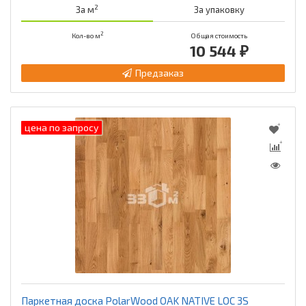
2
За м
За упаковку
2
Кол-во м
Общая стоимость
10 544 ₽
Предзаказ
цена по запросу
Паркетная доска PolarWood OAK NATIVE LOC 3S