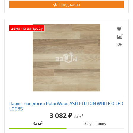
Предзаказ
цена по запросу
Паркетная доска PolarWood ASH PLUTON WHITE OILED
LOC 3S
3 082 ₽
2
За м
2
За м
За упаковку