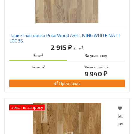
Паркетная доска PolarWood ASH LIVING WHITE MATT
LOC 3S
2 915 ₽
2
За м
2
За м
За упаковку
2
Кол-во м
Общая стоимость
9 940 ₽
Предзаказ
цена по запросу