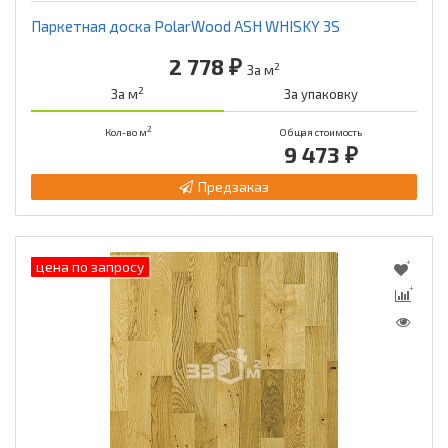
Паркетная доска PolarWood ASH WHISKY 3S
2 778 ₽
2
За м
2
За м
За упаковку
2
Кол-во м
Общая стоимость
9 473 ₽
Предзаказ
цена по запросу