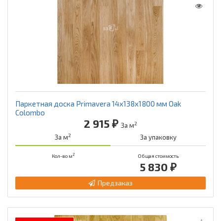
Паркетная доска Primavera 14x138x1800 мм Oak
Colombo
2 915 ₽
2
За м
2
За м
За упаковку
2
Кол-во м
Общая стоимость
5 830 ₽
Предзаказ