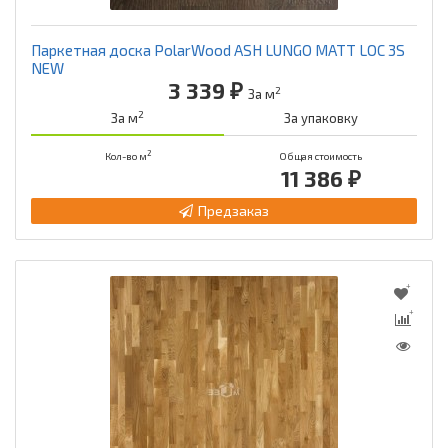
Паркетная доска PolarWood ASH LUNGO MATT LOC 3S
NEW
3 339 ₽
2
За м
2
За м
За упаковку
2
Кол-во м
Общая стоимость
11 386 ₽
Предзаказ