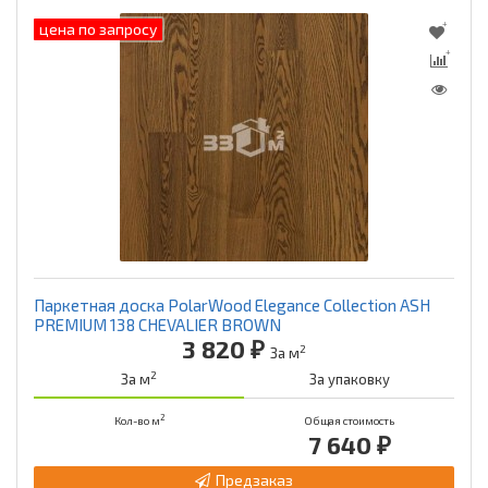
цена по запросу
Паркетная доска PolarWood Elegance Collection ASH
PREMIUM 138 CHEVALIER BROWN
3 820 ₽
2
За м
2
За м
За упаковку
2
Кол-во м
Общая стоимость
7 640 ₽
Предзаказ