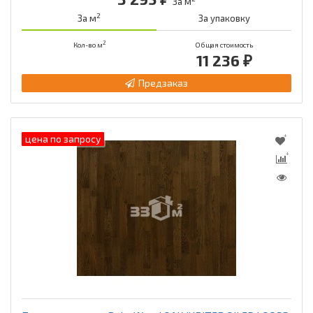
За м
2
За м
За упаковку
2
Кол-во м
Общая стоимость
11 236 ₽
Предзаказ
цена по запросу