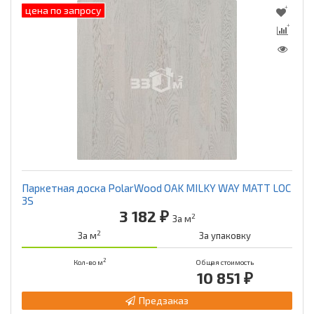
цена по запросу
Паркетная доска PolarWood OAK MILKY WAY MATT LOC
3S
3 182 ₽
2
За м
2
За м
За упаковку
2
Кол-во м
Общая стоимость
10 851 ₽
Предзаказ