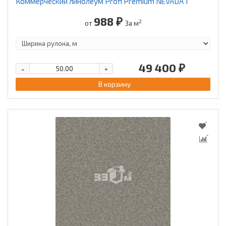
Коммерческий линолеум Profi Premium NEVADA 1
988 ₽
2
от
За м
49 400 ₽
-
+
В корзину