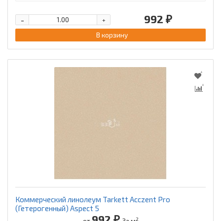
992 ₽
-
+
В корзину
Коммерческий линолеум Tarkett Acczent Pro
(Гетерогенный) Aspect 5
992 ₽
2
от
За м