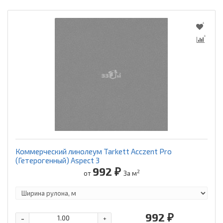
Коммерческий линолеум Tarkett Acczent Pro
(Гетерогенный) Aspect 3
992 ₽
2
от
За м
992 ₽
-
+