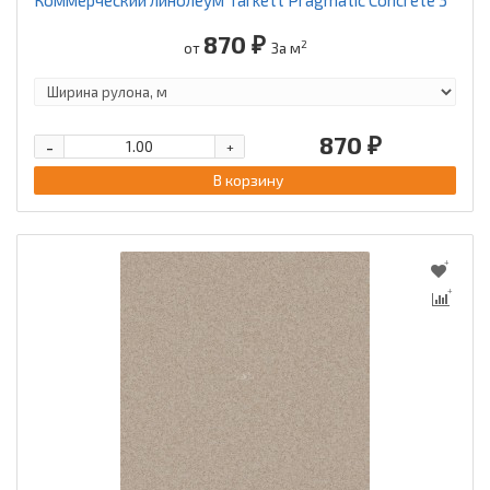
870 ₽
2
от
За м
870 ₽
-
+
В корзину