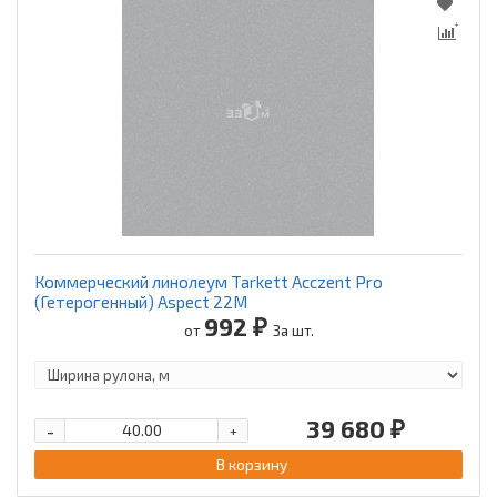
Коммерческий линолеум Tarkett Acczent Pro
(Гетерогенный) Aspect 22M
992 ₽
от
За шт.
39 680 ₽
-
+
В корзину