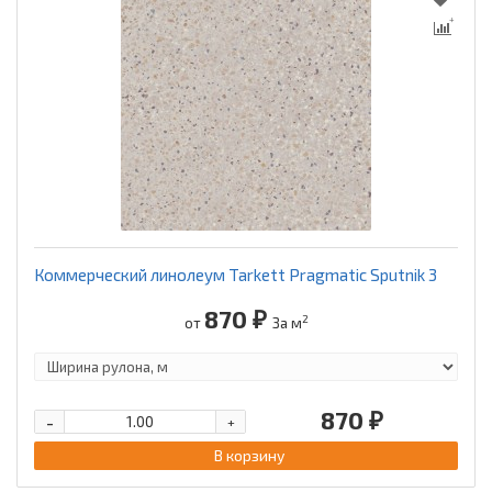
Коммерческий линолеум Tarkett Pragmatic Sputnik 3
870 ₽
2
от
За м
870 ₽
-
+
В корзину