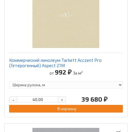
Коммерческий линолеум Tarkett Acczent Pro
(Гетерогенный) Aspect 21M
992 ₽
2
от
За м
39 680 ₽
-
+
В корзину