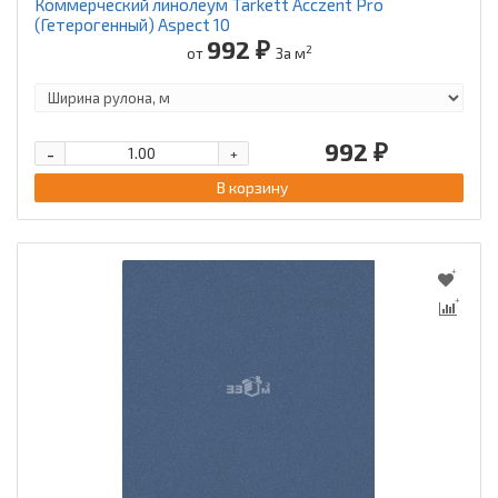
Коммерческий линолеум Tarkett Acczent Pro
(Гетерогенный) Aspect 10
992 ₽
2
от
За м
992 ₽
-
+
В корзину