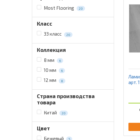
Most Flooring
20
Класс
33 класс
20
Коллекция
8 мм
6
10 мм
6
Ламин
12 мм
8
арт. 
Страна производства
товара
Китай
20
Цвет
Бежевый
5