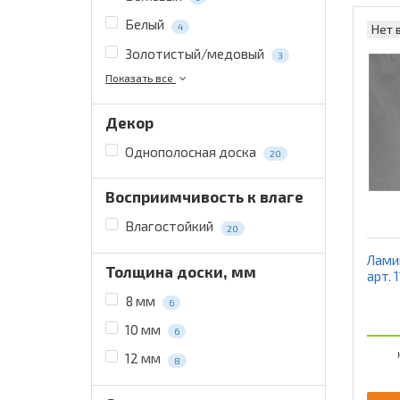
Белый
4
Нет 
Золотистый/медовый
3
Показать все
Декор
Однополосная доска
20
Восприимчивость к влаге
Влагостойкий
20
Ламин
Толщина доски, мм
арт. 
8 мм
6
10 мм
6
12 мм
8