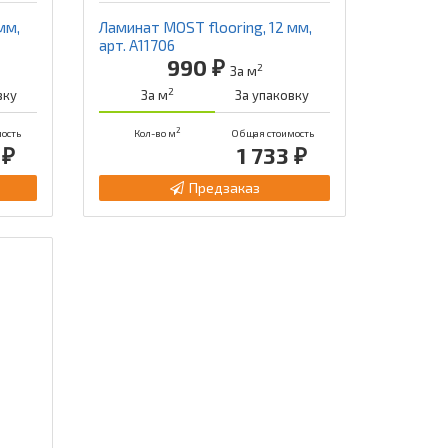
мм,
Ламинат MOST flooring, 12 мм,
арт. А11706
990 ₽
2
За м
2
вку
За м
За упаковку
2
ость
Кол-во м
Общая стоимость
 ₽
1 733 ₽
Предзаказ