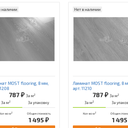
в наличии
Нет в наличии
ат MOST flooring, 8 мм,
Ламинат MOST flooring, 8 м
11208
арт. 11210
787 ₽
787 ₽
2
2
За м
За м
2
2
За м
За упаковку
За м
За упако
2
2
Кол-во м
Общая стоимость
Кол-во м
Общая стоим
1 495 ₽
1 495