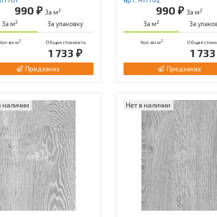
990 ₽
990 ₽
2
2
За м
За м
2
2
За м
За упаковку
За м
За упако
2
2
Кол-во м
Общая стоимость
Кол-во м
Общая стоим
1 733 ₽
1 733
Предзаказ
Предзаказ
в наличии
Нет в наличии