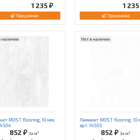
1 235 ₽
1 235
Предзаказ
Предзаказ
в наличии
Нет в наличии
ат MOST flooring, 10 мм,
Ламинат MOST flooring, 10 
14504
арт. 14505
852 ₽
852 ₽
2
2
За м
За м
2
2