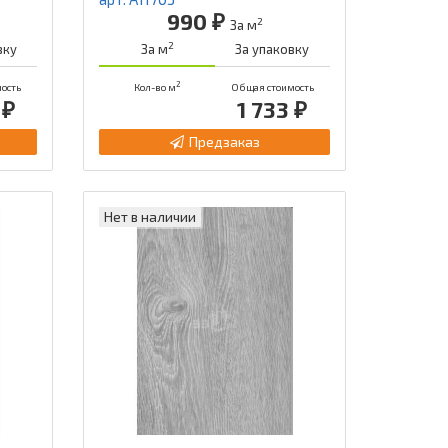
990 ₽
2
За м
2
вку
За м
За упаковку
2
ость
Кол-во м
Общая стоимость
 ₽
1 733 ₽
Предзаказ
Нет в наличии