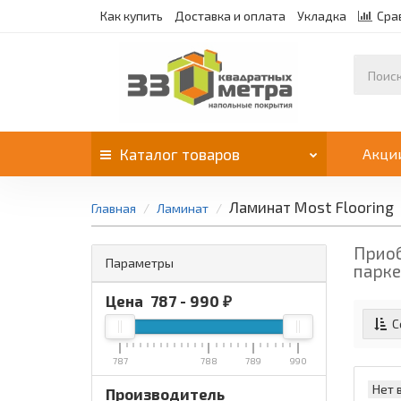
Как купить
Доставка и оплата
Укладка
Сра
Каталог
товаров
Акци
Ламинат Most Flooring
Главная
Ламинат
Приоб
Параметры
парке
Цена
787
-
990
₽
С
787
788
789
990
Нет 
Производитель