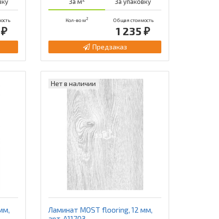
вку
За м
За упаковку
2
ость
Кол-во м
Общая стоимость
 ₽
1 235 ₽
Предзаказ
Нет в наличии
мм,
Ламинат MOST flooring, 12 мм,
арт. А11703