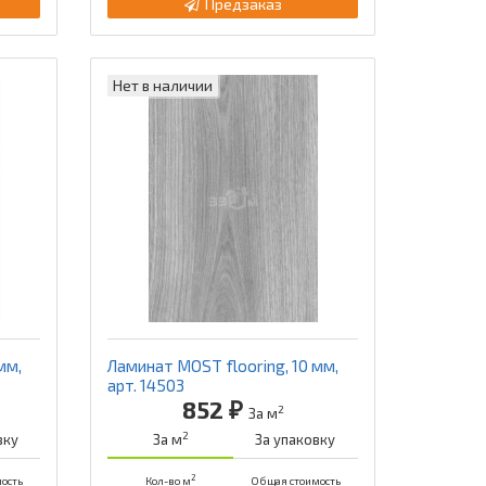
Предзаказ
Нет в наличии
мм,
Ламинат MOST flooring, 10 мм,
арт. 14503
852 ₽
2
За м
2
вку
За м
За упаковку
2
ость
Кол-во м
Общая стоимость