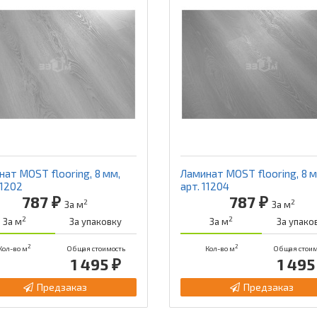
ат MOST flooring, 8 мм,
Ламинат MOST flooring, 8 м
11202
арт. 11204
787 ₽
787 ₽
2
2
За м
За м
2
2
За м
За упаковку
За м
За упако
2
2
Кол-во м
Общая стоимость
Кол-во м
Общая стоим
1 495 ₽
1 495
Предзаказ
Предзаказ