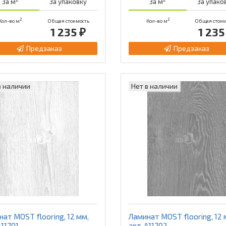
За м
За упаковку
За м
За упако
2
2
Кол-во м
Общая стоимость
Кол-во м
Общая стоим
1 235 ₽
1 235
Предзаказ
Предзаказ
в наличии
Нет в наличии
ат MOST flooring, 12 мм,
Ламинат MOST flooring, 12 
А11701
арт. А11702