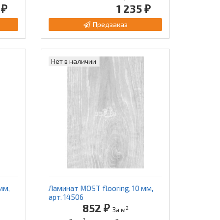
 ₽
1 235 ₽
Предзаказ
Нет в наличии
мм,
Ламинат MOST flooring, 10 мм,
арт. 14506
852 ₽
2
За м
2