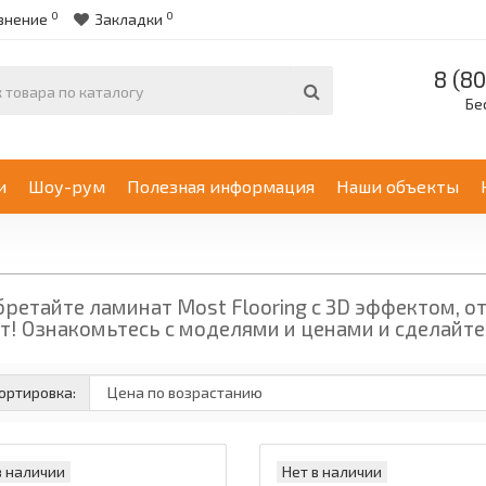
0
0
внение
Закладки
8 (80
Бе
и
Шоу-рум
Полезная информация
Наши объекты
ретайте ламинат Most Flooring с 3D эффектом,
т! Ознакомьтесь с моделями и ценами и сделайте 
ортировка:
в наличии
Нет в наличии