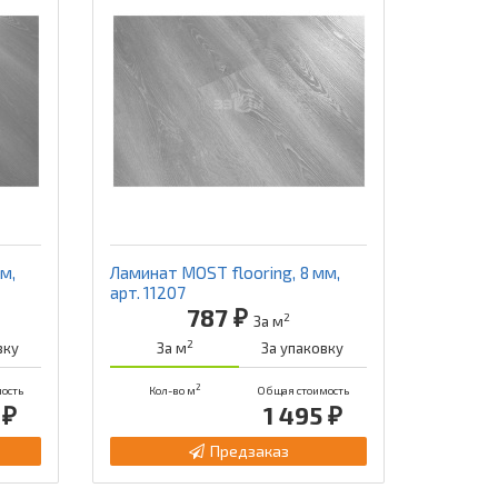
м,
Ламинат MOST flooring, 8 мм,
арт. 11207
787 ₽
2
За м
2
вку
За м
За упаковку
2
ость
Кол-во м
Общая стоимость
 ₽
1 495 ₽
Предзаказ