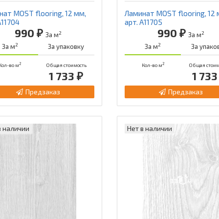
ат MOST flooring, 12 мм,
Ламинат MOST flooring, 12 
А11704
арт. А11705
990 ₽
990 ₽
2
2
За м
За м
2
2
За м
За упаковку
За м
За упако
2
2
Кол-во м
Общая стоимость
Кол-во м
Общая стоим
1 733 ₽
1 733
Предзаказ
Предзаказ
в наличии
Нет в наличии