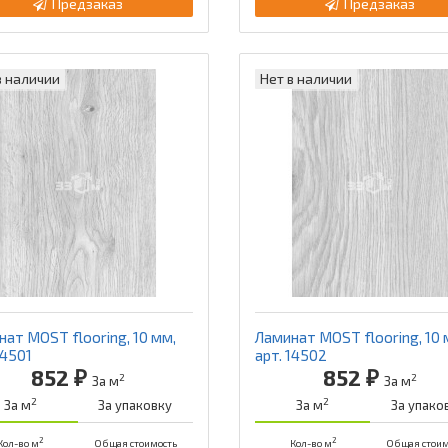
Предзаказ
Предзаказ
в наличии
Нет в наличии
ат MOST flooring, 10 мм,
Ламинат MOST flooring, 10 
14501
арт. 14502
852 ₽
852 ₽
2
2
За м
За м
2
2
За м
За упаковку
За м
За упако
2
2
Кол-во м
Общая стоимость
Кол-во м
Общая стоим