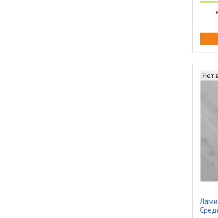
К
Нет 
Ламин
Сред