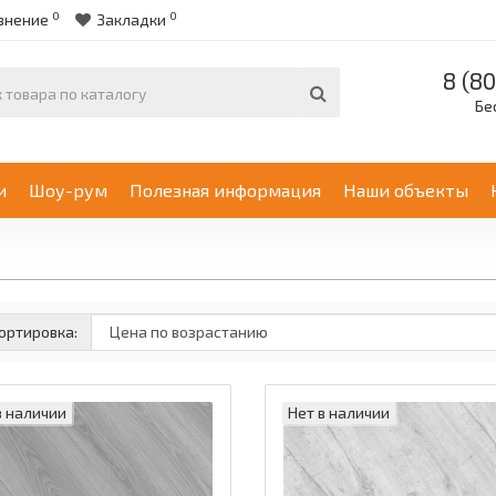
0
0
внение
Закладки
8 (80
Бе
и
Шоу-рум
Полезная информация
Наши объекты
ортировка:
в наличии
Нет в наличии