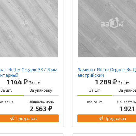
ат Ritter Organic 33 / 8 мм
Ламинат Ritter Organic 34 
янтарный
австрийский
1 144 ₽
1 289 ₽
За шт.
За шт.
За шт.
За упаковку
За шт.
За упако
ол-во шт.
Общая стоимость
Кол-во шт.
Общая стоим
2 563 ₽
1 921
Предзаказ
Предзаказ