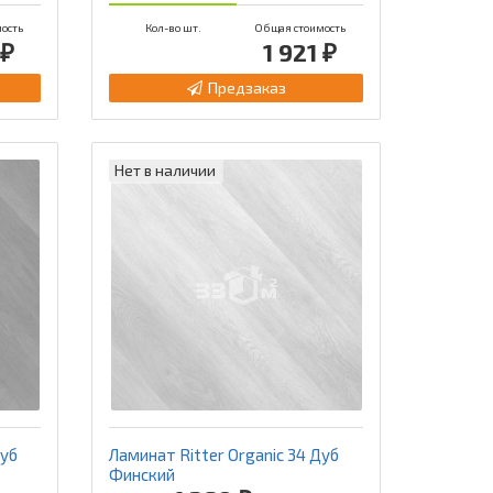
ость
Кол-во шт.
Общая стоимость
 ₽
1 921 ₽
Предзаказ
Нет в наличии
Дуб
Ламинат Ritter Organic 34 Дуб
Финский