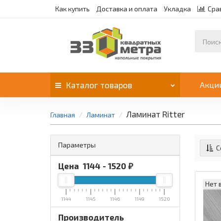
Как купить
Доставка и оплата
Укладка
Сра
Каталог
товаров
Акци
Ламинат Ritter
Главная
Ламинат
Параметры
С
Цена
1144
-
1520
₽
Нет 
1144
1145
1146
1149
1520
Производитель