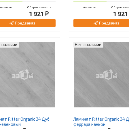
ол-во шт.
Общая стоимость
Кол-во шт.
Общая стоим
1 921 ₽
1 921
Предзаказ
Предзаказ
в наличии
Нет в наличии
ат Ritter Organic 34 Дуб
Ламинат Ritter Organic 34 
невековый
феррара каньон