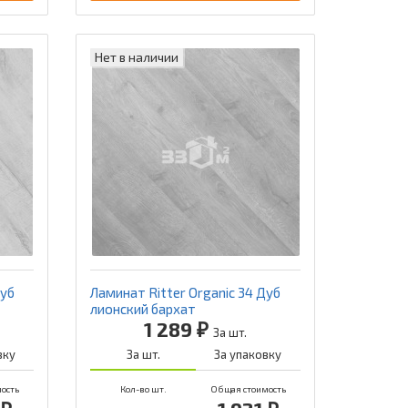
Нет в наличии
Дуб
Ламинат Ritter Organic 34 Дуб
лионский бархат
1 289 ₽
За шт.
вку
За шт.
За упаковку
ость
Кол-во шт.
Общая стоимость