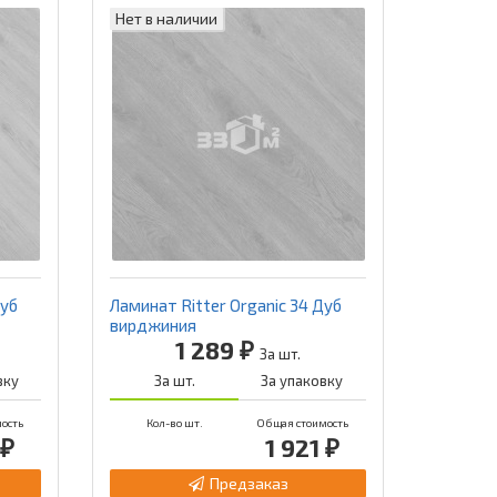
Нет в наличии
Дуб
Ламинат Ritter Organic 34 Дуб
вирджиния
1 289 ₽
За шт.
вку
За шт.
За упаковку
ость
Кол-во шт.
Общая стоимость
 ₽
1 921 ₽
Предзаказ