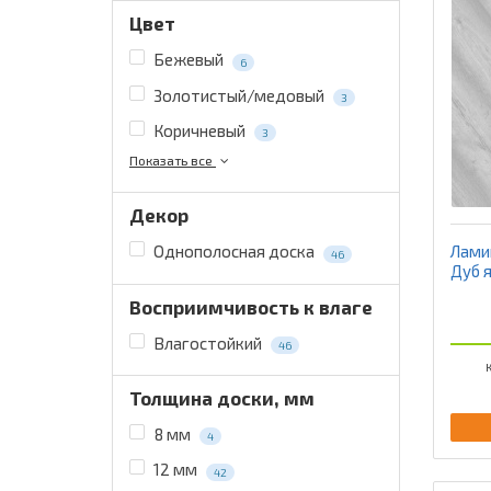
Цвет
Бежевый
6
Золотистый/медовый
3
Коричневый
3
Показать все
Декор
Ламин
Однополосная доска
46
Дуб 
Восприимчивость к влаге
Влагостойкий
46
К
Толщина доски, мм
8 мм
4
12 мм
42