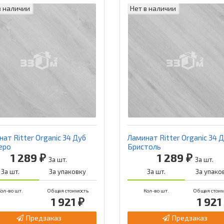
в наличии
Нет в наличии
ат Ritter Organic 34 Дуб
Ламинат Ritter Organic 34 
еро
Бристоль
1 289 ₽
1 289 ₽
За шт.
За шт.
За шт.
За упаковку
За шт.
За упако
ол-во шт.
Общая стоимость
Кол-во шт.
Общая стоим
1 921 ₽
1 921
Предзаказ
Предзаказ