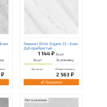
 8 мм
Ламинат Ritter Organic 33 / 8 мм
Дуб серебристый
1 144 ₽
За шт.
вку
За шт.
За упаковку
ость
Кол-во шт.
Общая стоимость
 ₽
2 563 ₽
Предзаказ
Нет в наличии