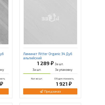
Дуб
Ламинат Ritter Organic 34 Дуб
альпийский
1 289 ₽
За шт.
вку
За шт.
За упаковку
ость
Кол-во шт.
Общая стоимость
 ₽
1 921 ₽
Предзаказ