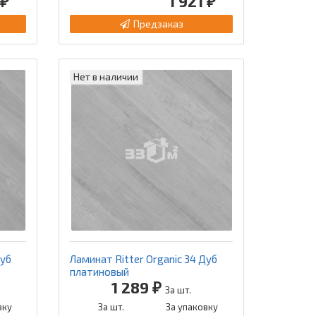
 ₽
1 921 ₽
Предзаказ
Нет в наличии
Дуб
Ламинат Ritter Organic 34 Дуб
платиновый
1 289 ₽
За шт.
вку
За шт.
За упаковку