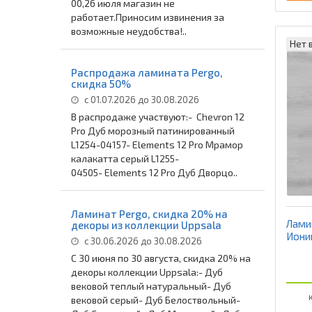
00,26 июля магазин не
работает.Приносим извинения за
возможные неудобства!..
Нет 
Распродажа ламината Pergo,
скидка 50%
с 01.07.2026 до 30.08.2026
В распродаже участвуют:- Chevron 12
Pro Дуб морозный патинированный
L1254-04157- Elements 12 Pro Мрамор
калакатта серый L1255-
04505- Elements 12 Pro Дуб Дворцо..
Ламинат Pergo, скидка 20% на
Ламин
декоры из коллекции Uppsala
Иони
с 30.06.2026 до 30.08.2026
С 30 июня по 30 августа, скидка 20% на
декоры коллекции Uppsala:- Дуб
вековой теплый натуральный- Дуб
К
вековой серый- Дуб Белоствольный-