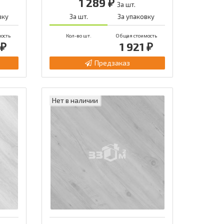
1 289 ₽
За шт.
вку
За шт.
За упаковку
ость
Кол-во шт.
Общая стоимость
 ₽
1 921 ₽
Предзаказ
Нет в наличии