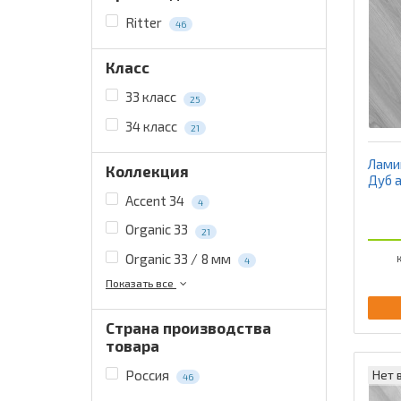
Ritter
46
Класс
33 класс
25
34 класс
21
Ламин
Коллекция
Дуб 
Accent 34
4
Organic 33
21
Organic 33 / 8 мм
К
4
Показать все
Страна производства
товара
Нет 
Россия
46