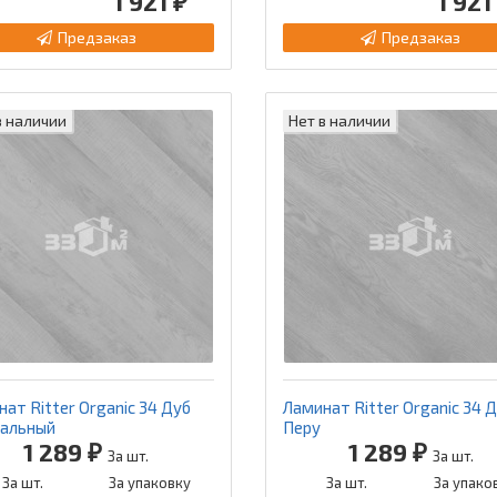
1 921 ₽
1 921
Предзаказ
Предзаказ
в наличии
Нет в наличии
ат Ritter Organic 34 Дуб
Ламинат Ritter Organic 34 
альный
Перу
1 289 ₽
1 289 ₽
За шт.
За шт.
За шт.
За упаковку
За шт.
За упако