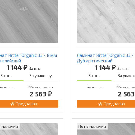
ат Ritter Organic 33 / 8 мм
Ламинат Ritter Organic 33 /
английский
Дуб арктический
1 144 ₽
1 144 ₽
За шт.
За шт.
За шт.
За упаковку
За шт.
За упако
ол-во шт.
Общая стоимость
Кол-во шт.
Общая стоим
2 563 ₽
2 563
Предзаказ
Предзаказ
в наличии
Нет в наличии