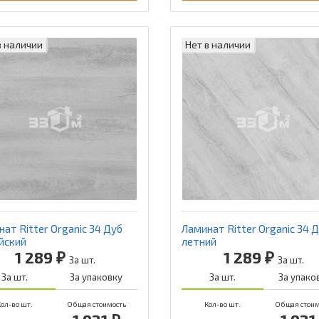
в наличии
Нет в наличии
ат Ritter Organic 34 Дуб
Ламинат Ritter Organic 34 
йский
летний
1 289 ₽
1 289 ₽
За шт.
За шт.
За шт.
За упаковку
За шт.
За упако
ол-во шт.
Общая стоимость
Кол-во шт.
Общая стоим