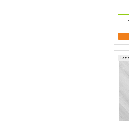
К
Нет 