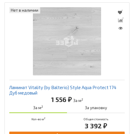
Нет в наличии
Ламинат Vitality (by Balterio) Style Aqua Protect 174
Дуб медовый
1 556 ₽
2
За м
2
За м
За упаковку
2
Кол-во м
Общая стоимость
3 392 ₽