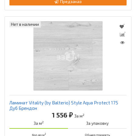
Предзаказ
Нет в наличии
Ламинат Vitality (by Balterio) Style Aqua Protect 175
Дуб Брендон
1 556 ₽
2
За м
2
За м
За упаковку
2
Кол-во м
Общая стоимость