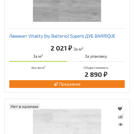
Ламинат Vitality (by Balterio) Superb ДУБ BARRIQUE
2 021 ₽
2
За м
2
За м
За упаковку
2
Кол-во м
Общая стоимость
2 890 ₽
Предзаказ
Нет в наличии