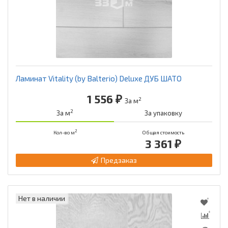
Ламинат Vitality (by Balterio) Deluxe ДУБ ШАТО
1 556 ₽
2
За м
2
За м
За упаковку
2
Кол-во м
Общая стоимость
3 361 ₽
Предзаказ
Нет в наличии