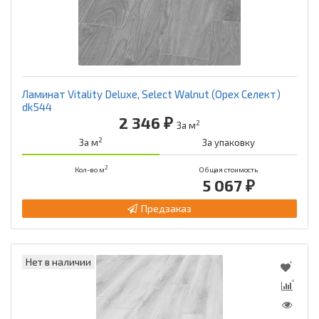
Ламинат Vitality Deluxe, Select Walnut (Орех Селект)
dk544
2 346 ₽
2
За м
2
За м
За упаковку
2
Кол-во м
Общая стоимость
5 067 ₽
Предзаказ
Нет в наличии