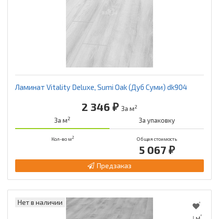
Ламинат Vitality Deluxe, Sumi Oak (Дуб Суми) dk904
2 346 ₽
2
За м
2
За м
За упаковку
2
Кол-во м
Общая стоимость
5 067 ₽
Предзаказ
Нет в наличии