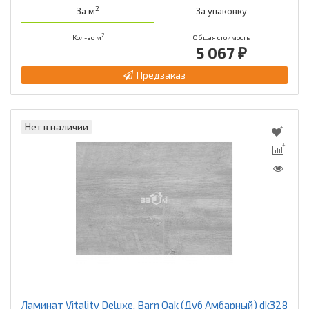
2
За м
За упаковку
2
Кол-во м
Общая стоимость
5 067 ₽
Предзаказ
Нет в наличии
Ламинат Vitality Deluxe, Barn Oak (Дуб Амбарный) dk328