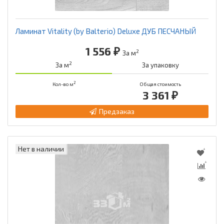
Ламинат Vitality (by Balterio) Deluxe ДУБ ПЕСЧАНЫЙ
1 556 ₽
2
За м
2
За м
За упаковку
2
Кол-во м
Общая стоимость
3 361 ₽
Предзаказ
Нет в наличии