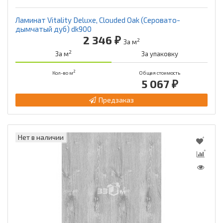
Ламинат Vitality Deluxe, Clouded Oak (Серовато-
дымчатый дуб) dk900
2 346 ₽
2
За м
2
За м
За упаковку
2
Кол-во м
Общая стоимость
5 067 ₽
Предзаказ
Нет в наличии