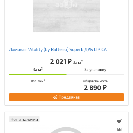
Ламинат Vitality (by Balterio) Superb ДУБ LIPICA
2 021 ₽
2
За м
2
За м
За упаковку
2
Кол-во м
Общая стоимость
2 890 ₽
Предзаказ
Нет в наличии