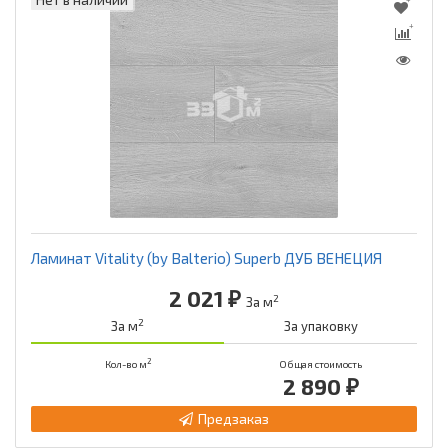
Ламинат Vitality (by Balterio) Superb ДУБ ВЕНЕЦИЯ
2 021 ₽
2
За м
2
За м
За упаковку
2
Кол-во м
Общая стоимость
2 890 ₽
Предзаказ