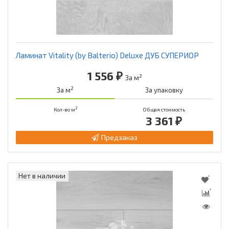
Ламинат Vitality (by Balterio) Deluxe ДУБ СУПЕРИОР
1 556 ₽
2
За м
2
За м
За упаковку
2
Кол-во м
Общая стоимость
3 361 ₽
Предзаказ
Нет в наличии