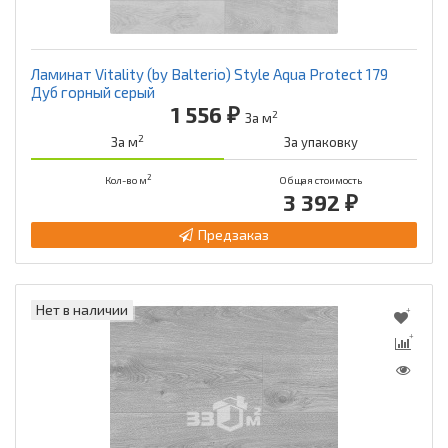
Ламинат Vitality (by Balterio) Style Aqua Protect 179
Дуб горный серый
1 556 ₽
2
За м
2
За м
За упаковку
2
Кол-во м
Общая стоимость
3 392 ₽
Предзаказ
Нет в наличии