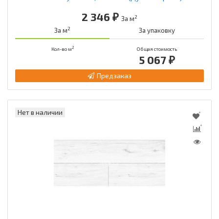
2 346 ₽
2
За м
2
За м
За упаковку
2
Кол-во м
Общая стоимость
5 067 ₽
Предзаказ
Нет в наличии