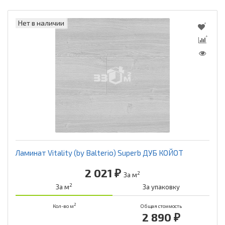
Нет в наличии
Ламинат Vitality (by Balterio) Superb ДУБ КОЙОТ
2 021 ₽
2
За м
2
За м
За упаковку
2
Кол-во м
Общая стоимость
2 890 ₽