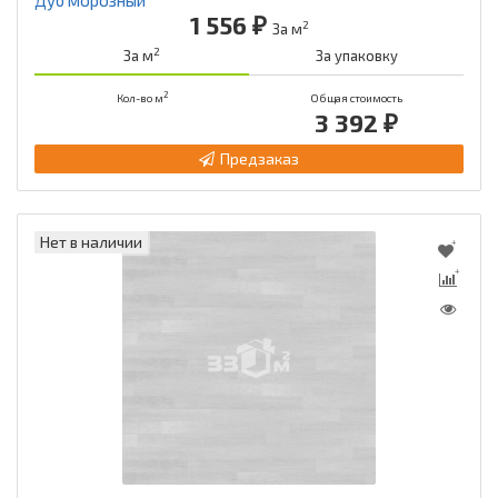
1 556 ₽
2
За м
2
За м
За упаковку
2
Кол-во м
Общая стоимость
3 392 ₽
Предзаказ
Нет в наличии