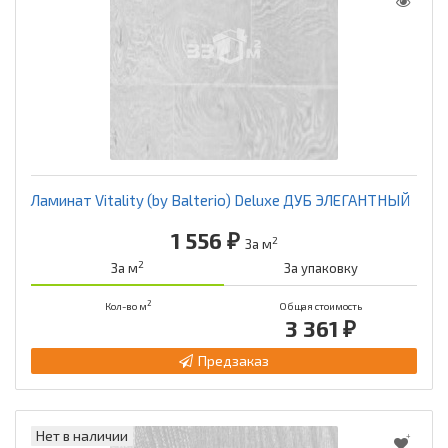
Ламинат Vitality (by Balterio) Deluxe ДУБ ЭЛЕГАНТНЫЙ
1 556 ₽
2
За м
2
За м
За упаковку
2
Кол-во м
Общая стоимость
3 361 ₽
Предзаказ
Нет в наличии