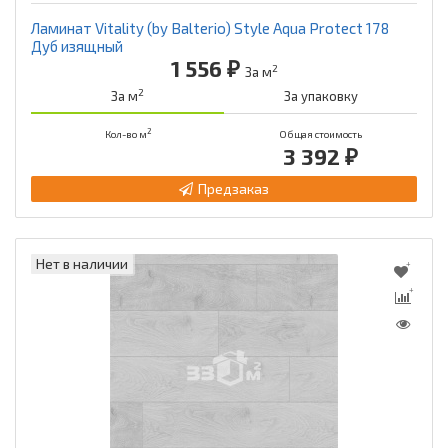
Ламинат Vitality (by Balterio) Style Aqua Protect 178
Дуб изящный
1 556 ₽
2
За м
2
За м
За упаковку
2
Кол-во м
Общая стоимость
3 392 ₽
Предзаказ
Нет в наличии