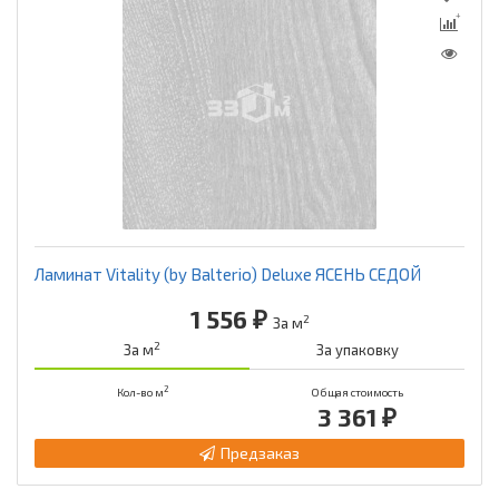
Ламинат Vitality (by Balterio) Deluxe ЯСЕНЬ СЕДОЙ
1 556 ₽
2
За м
2
За м
За упаковку
2
Кол-во м
Общая стоимость
3 361 ₽
Предзаказ