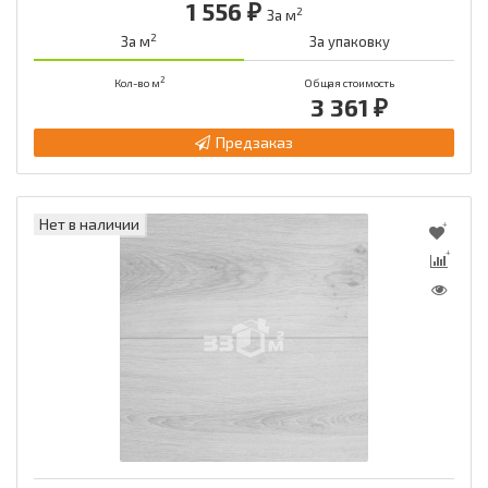
1 556 ₽
2
За м
2
За м
За упаковку
2
Кол-во м
Общая стоимость
3 361 ₽
Предзаказ
Нет в наличии