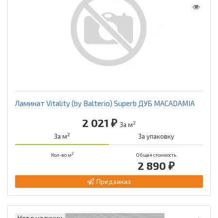
Ламинат Vitality (by Balterio) Superb ДУБ MACADAMIA
2 021 ₽
2
За м
2
За м
За упаковку
2
Кол-во м
Общая стоимость
2 890 ₽
Предзаказ
Нет в наличии