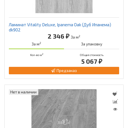
Ламинат Vitality Deluxe, Ipanema Oak (Дуб Ипанема)
dk902
2 346 ₽
2
За м
2
За м
За упаковку
2
Кол-во м
Общая стоимость
5 067 ₽
Предзаказ
Нет в наличии