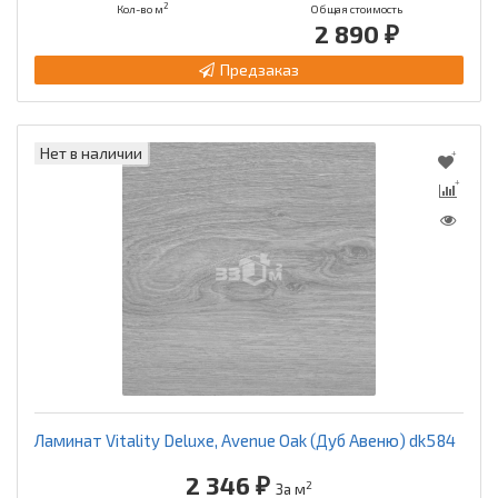
2
Кол-во м
Общая стоимость
2 890 ₽
Предзаказ
Нет в наличии
Ламинат Vitality Deluxe, Avenue Oak (Дуб Авеню) dk584
2 346 ₽
2
За м