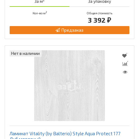
2
За м
За упаковку
2
Кол-во м
Общая стоимость
3 392 ₽
Предзаказ
Нет в наличии
Ламинат Vitality (by Balterio) Style Aqua Protect 177
Дуб морозный