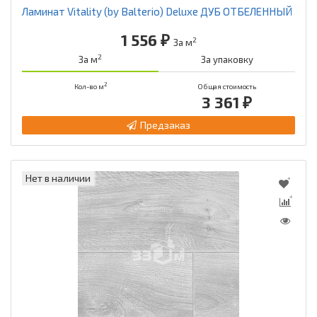
Ламинат Vitality (by Balterio) Deluxe ДУБ ОТБЕЛЕННЫЙ
1 556 ₽
2
За м
2
За м
За упаковку
2
Кол-во м
Общая стоимость
3 361 ₽
Предзаказ
Нет в наличии