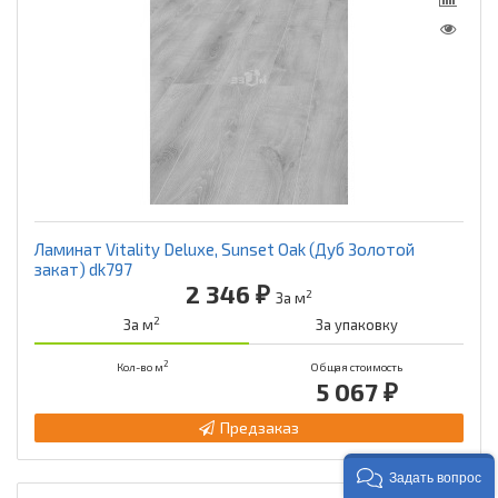
Ламинат Vitality Deluxe, Sunset Oak (Дуб Золотой
закат) dk797
2 346 ₽
2
За м
2
За м
За упаковку
2
Кол-во м
Общая стоимость
5 067 ₽
Предзаказ
Задать вопрос