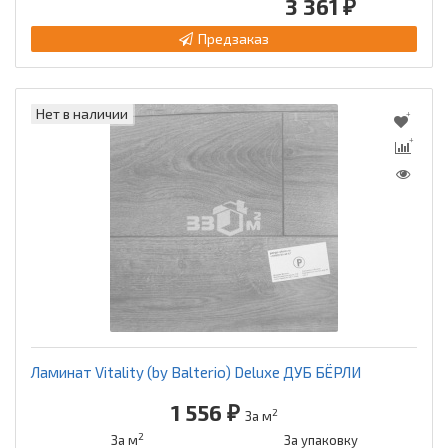
3 361 ₽
Предзаказ
Нет в наличии
Ламинат Vitality (by Balterio) Deluxe ДУБ БЁРЛИ
1 556 ₽
2
За м
2
За м
За упаковку