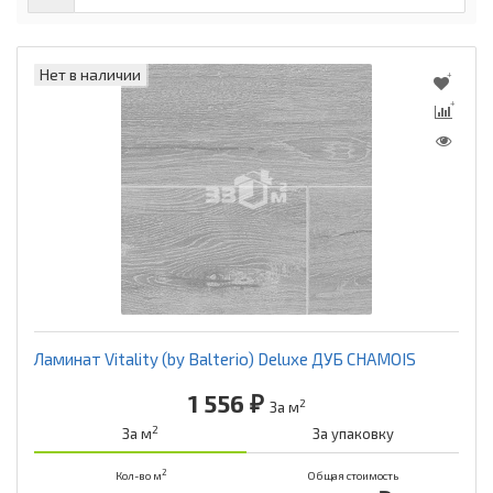
Нет в наличии
Ламинат Vitality (by Balterio) Deluxe ДУБ CHAMOIS
1 556 ₽
2
За м
2
За м
За упаковку
2
Кол-во м
Общая стоимость