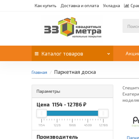
Как купить
Доставка и оплата
Укладка
Сра
Каталог
товаров
Акци
Паркетная доска
Главная
Спешите
Параметры
Екатери
моделям
Цена
1154
-
12786
₽
1154
1226
1966
4509
12786
Производитель
Парке