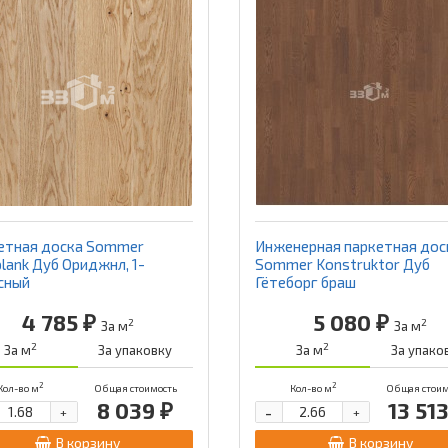
етная доска Sommer
Инженерная паркетная дос
lank Дуб Ориджнл, 1-
Sommer Konstruktor Дуб
сный
Гётеборг браш
4 785 ₽
5 080 ₽
2
2
За м
За м
2
2
За м
За упаковку
За м
За упако
2
2
Кол-во м
Общая стоимость
Кол-во м
Общая стоим
8 039 ₽
13 513
-
+
+
В корзину
В корзину