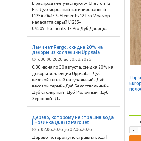
В распродаже участвуют:- Chevron 12
Pro Дуб морозный патинированный
L1254-04157- Elements 12 Pro Мрамор
калакатта серый L1255-
04505- Elements 12 Pro Дуб Дворцо..
Ламинат Pergo, скидка 20% на
декоры из коллекции Uppsala
с 30.06.2026 до 30.08.2026
С 30 июня по 30 августа, скидка 20% на
декоры коллекции Uppsala:- Дуб
Парк
вековой теплый натуральный- Дуб
Europ
вековой серый- Дуб Белоствольный-
поло
Дуб Столярный- Дуб Молочный- Дуб
Зерновой- Д..
Дерево, которому не страшна вода
| Новинка Quartz Parquet
-
с 02.06.2026 до 02.06.2026
Дерево, которому не страшна вода |