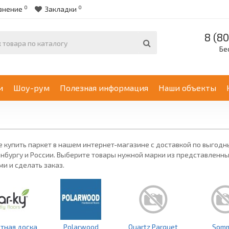
0
0
внение
Закладки
8 (80
Бе
и
Шоу-рум
Полезная информация
Наши объекты
 купить паркет в нашем интернет-магазине с доставкой по выгодн
нбургу и России. Выберите товары нужной марки из представленных
и и сделать заказ.
тная доска
Polarwood
Quartz Parquet
Som