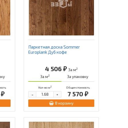
Паркетная доска Sommer
Europlank Дуб кофе
4 506 ₽
2
За м
2
вку
За м
За упаковку
2
ость
Кол-во м
Общая стоимость
 ₽
7 570 ₽
-
+
В корзину