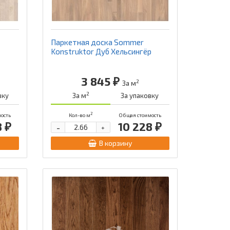
Паркетная доска Sommer
Konstruktor Дуб Хельсингёр
3 845 ₽
2
За м
2
вку
За м
За упаковку
2
ость
Кол-во м
Общая стоимость
8 ₽
10 228 ₽
-
+
В корзину