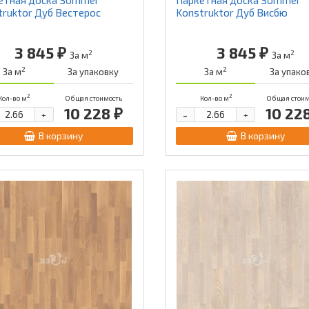
truktor Дуб Вестерос
Konstruktor Дуб Висбю
3 845 ₽
3 845 ₽
2
2
За м
За м
2
2
За м
За упаковку
За м
За упако
2
2
Кол-во м
Общая стоимость
Кол-во м
Общая стоим
10 228 ₽
10 22
-
+
+
В корзину
В корзину