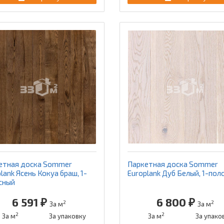
етная доска Sommer
Паркетная доска Sommer
lank Ясень Кокуа браш, 1-
Europlank Дуб Белый, 1-пол
сный
6 591 ₽
6 800 ₽
2
2
За м
За м
2
2
За м
За упаковку
За м
За упако