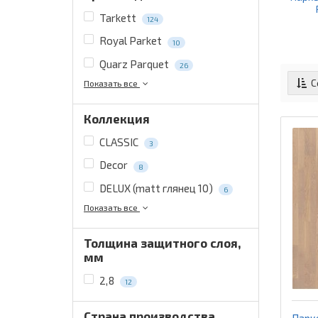
Tarkett
124
Royal Parket
10
Quarz Parquet
26
С
Показать все
T
Коллекция
CLASSIC
3
Decor
8
DELUX (matt глянец 10)
6
Показать все
Толщина защитного слоя,
мм
2,8
12
Страна производства
Парк