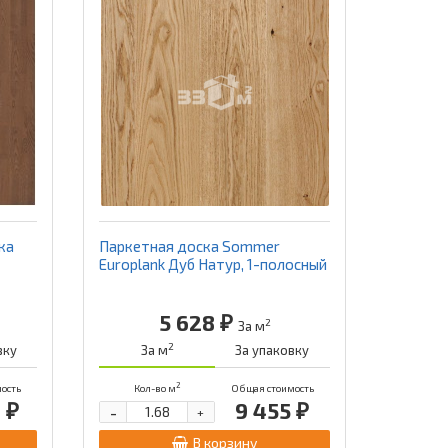
ка
Паркетная доска Sommer
Europlank Дуб Натур, 1-полосный
5 628 ₽
2
За м
2
вку
За м
За упаковку
2
ость
Кол-во м
Общая стоимость
 ₽
9 455 ₽
-
+
В корзину