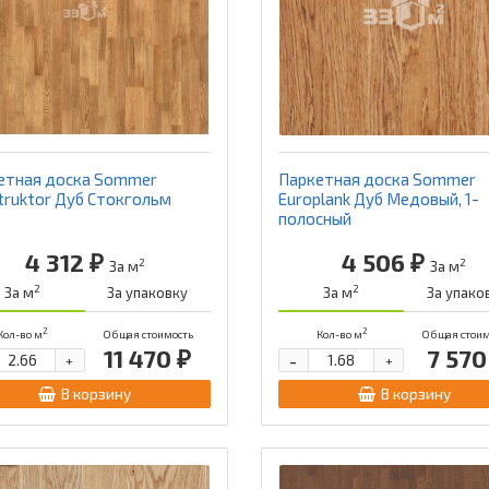
етная доска Sommer
Паркетная доска Sommer
truktor Дуб Стокгольм
Europlank Дуб Mедовый, 1-
полосный
4 312 ₽
4 506 ₽
2
2
За м
За м
2
2
За м
За упаковку
За м
За упако
2
2
Кол-во м
Общая стоимость
Кол-во м
Общая стоим
11 470 ₽
7 570
-
+
+
В корзину
В корзину