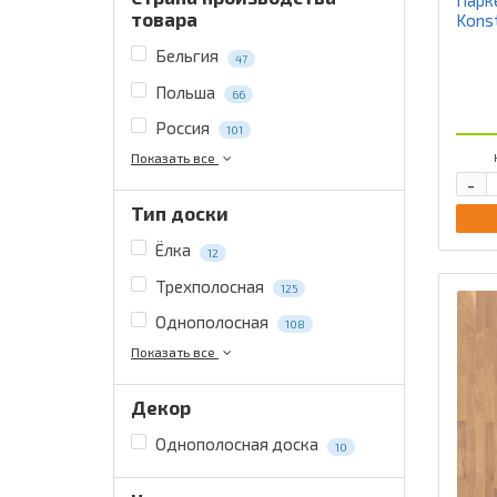
товара
Kons
Бельгия
47
Польша
66
Россия
101
Показать все
-
Тип доски
Ёлка
12
Трехполосная
125
Однополосная
108
Показать все
Декор
Однополосная доска
10