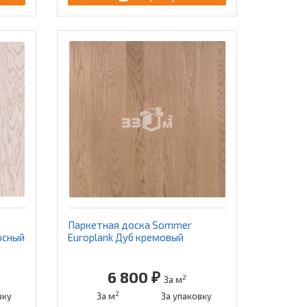
Паркетная доска Sommer
осный
Europlank Дуб кремовый
6 800 ₽
2
За м
2
вку
За м
За упаковку