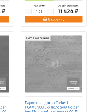
2
ость
Кол-во м
Общая стоимость
4 ₽
11 424 ₽
-
+
В корзину
Нет в наличии
Паркетная доска Tarkett
lden
FLAMENCO 3-х полосная Golden
ой),
Age (Золотой, насыщенный), PL