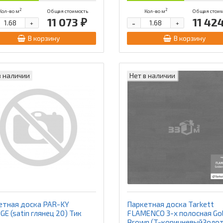
2
2
Кол-во м
Общая стоимость
Кол-во м
Общая стоим
11 073 ₽
11 42
-
+
+
В корзину
В корзину
в наличии
Нет в наличии
етная доска PAR-KY
Паркетная доска Tarkett
E (satin глянец 20) Тик
FLAMENCO 3-х полосная Go
Brown (Т-коричневыйЗолот