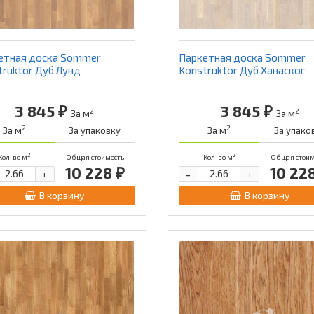
етная доска Sommer
Паркетная доска Sommer
truktor Дуб Лунд
Konstruktor Дуб Ханаског
3 845 ₽
3 845 ₽
2
2
За м
За м
2
2
За м
За упаковку
За м
За упако
2
2
Кол-во м
Общая стоимость
Кол-во м
Общая стоим
10 228 ₽
10 22
-
+
+
В корзину
В корзину