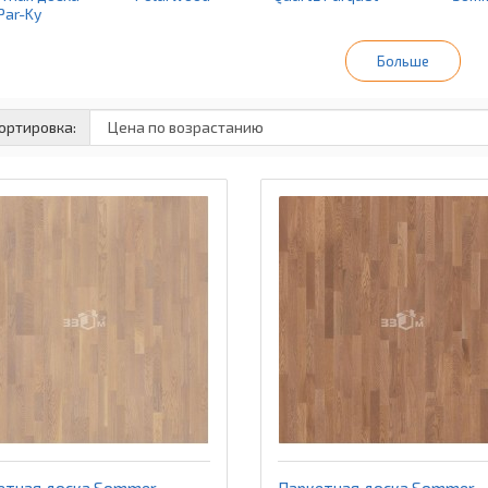
Par-Ky
Больше
ортировка:
arkett
етная доска Sommer
Паркетная доска Sommer