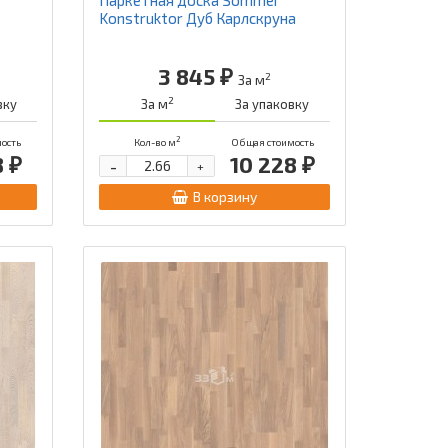
Konstruktor Дуб Карлcкруна
3 845 ₽
2
За м
2
вку
За м
За упаковку
2
ость
Кол-во м
Общая стоимость
8 ₽
10 228 ₽
-
+
В корзину