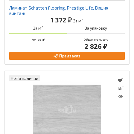
Ламинат Schatten Flooring, Prestige Life, Вишня
винтаж
1 372 ₽
2
За м
2
За м
За упаковку
2
Кол-во м
Общая стоимость
2 826 ₽
Предзаказ
Нет в наличии