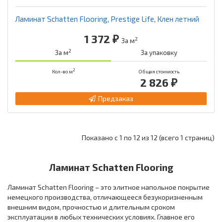
Ламинат Schatten Flooring, Prestige Life, Клен летний
1 372 ₽
2
За м
2
За м
За упаковку
2
Кол-во м
Общая стоимость
2 826 ₽
Предзаказ
Показано с 1 по 12 из 12 (всего 1 страниц)
Ламинат Schatten Flooring
Ламинат Schatten Flooring – это элитное напольное покрытие
немецкого производства, отличающееся безукоризненным
внешним видом, прочностью и длительным сроком
эксплуатации в любых технических условиях. Главное его