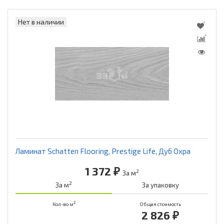
Нет в наличии
Ламинат Schatten Flooring, Prestige Life, Дуб Охра
1 372 ₽
2
За м
2
За м
За упаковку
2
Кол-во м
Общая стоимость
2 826 ₽