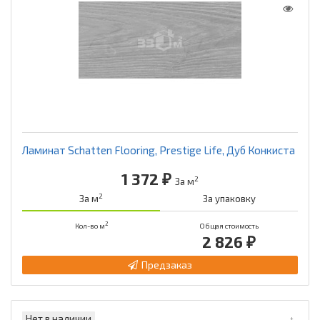
Ламинат Schatten Flooring, Prestige Life, Дуб Конкиста
1 372 ₽
2
За м
2
За м
За упаковку
2
Кол-во м
Общая стоимость
2 826 ₽
Предзаказ
Нет в наличии