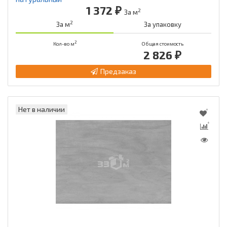
1 372 ₽
2
За м
2
За м
За упаковку
2
Кол-во м
Общая стоимость
2 826 ₽
Предзаказ
Нет в наличии