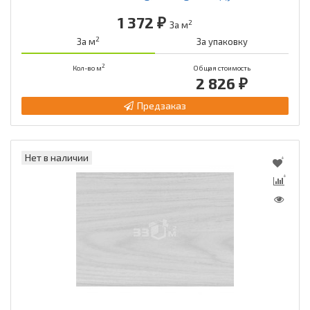
1 372 ₽
2
За м
2
За м
За упаковку
2
Кол-во м
Общая стоимость
2 826 ₽
Предзаказ
Нет в наличии