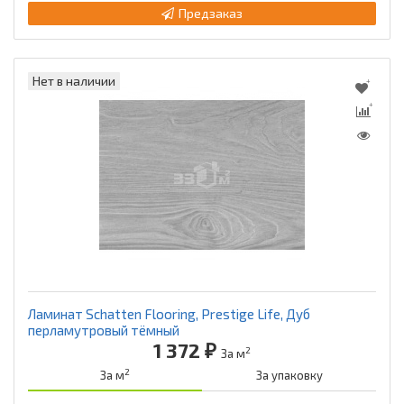
Предзаказ
Нет в наличии
Ламинат Schatten Flooring, Prestige Life, Дуб
перламутровый тёмный
1 372 ₽
2
За м
2
За м
За упаковку