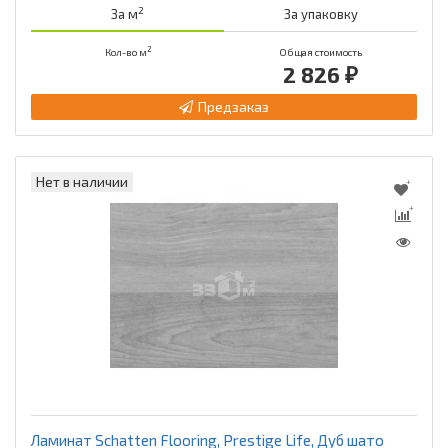
2
За м
За упаковку
2
Кол-во м
Общая стоимость
2 826 ₽
Предзаказ
Нет в наличии
Ламинат Schatten Flooring, Prestige Life, Дуб шато