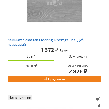
Ламинат Schatten Flooring, Prestige Life, Дуб
кварцевый
1 372 ₽
2
За м
2
За м
За упаковку
2
Кол-во м
Общая стоимость
2 826 ₽
Предзаказ
Нет в наличии