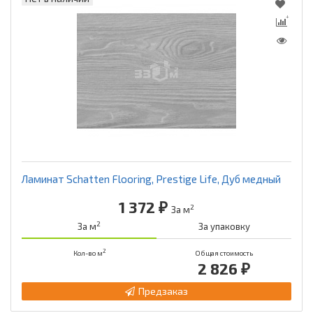
Ламинат Schatten Flooring, Prestige Life, Дуб медный
1 372 ₽
2
За м
2
За м
За упаковку
2
Кол-во м
Общая стоимость
2 826 ₽
Предзаказ