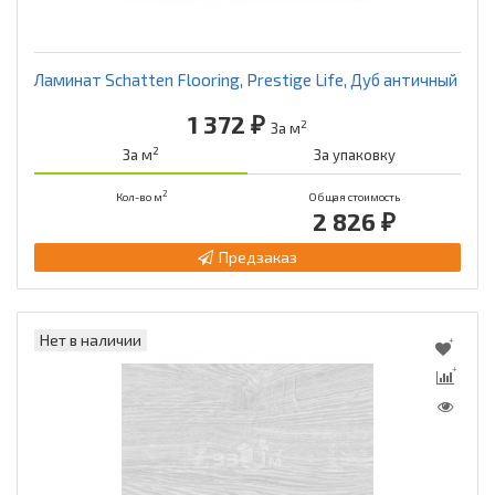
Ламинат Schatten Flooring, Prestige Life, Дуб античный
1 372 ₽
2
За м
2
За м
За упаковку
2
Кол-во м
Общая стоимость
2 826 ₽
Предзаказ
Нет в наличии