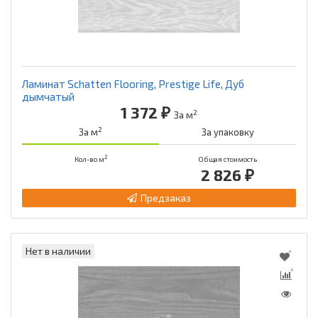
Ламинат Schatten Flooring, Prestige Life, Дуб
дымчатый
1 372 ₽
2
За м
2
За м
За упаковку
2
Кол-во м
Общая стоимость
2 826 ₽
Предзаказ
Нет в наличии