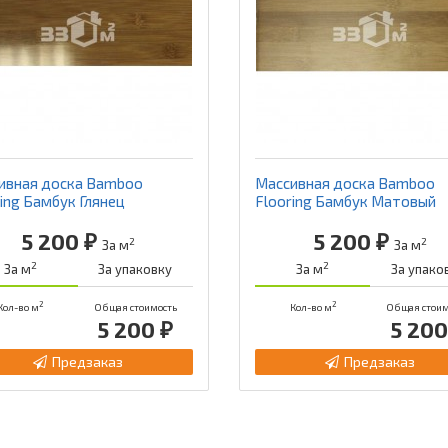
ивная доска Bamboo
Массивная доска Bamboo
ing Бамбук Глянец
Flooring Бамбук Матовый
5 200 ₽
5 200 ₽
2
2
За м
За м
2
2
За м
За упаковку
За м
За упако
2
2
Кол-во м
Общая стоимость
Кол-во м
Общая стоим
5 200 ₽
5 200
Предзаказ
Предзаказ