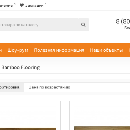
0
0
внение
Закладки
8 (80
Бе
и
Шоу-рум
Полезная информация
Наши объекты
 Bamboo Flooring
ортировка: