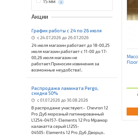
15 мм
3
Акции
График работы с 24 по 26 июля
с 24.07.2026 до 26.07.2026
24 июля магазин работает до 18-00,25
июля магазин работает с 11-00 до 17-
Масс
00,26 июля магазин не
Floor
работает.Приносим извинения за
возможные неудобства!..
Распродажа ламината Pergo,
скидка 50%
с 01.07.2026 до 30.08.2026
В распродаже участвуют:- Chevron 12
Pro Дуб морозный патинированный
L1254-04157- Elements 12 Pro Мрамор
калакатта серый L1255-
04505- Elements 12 Pro Дуб Дворцо..