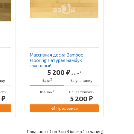
Массивная доска Bamboo
Flooring Натурал Бамбук
глянцевый
5 200 ₽
2
За м
2
вку
За м
За упаковку
2
ость
Кол-во м
Общая стоимость
 ₽
5 200 ₽
Предзаказ
Показано с 1 по 3 из 3 (всего 1 страниц)