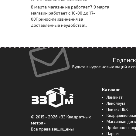
8 марта магазин не работает7, 9 марта
магазин работает с 10-00 до 17-
00Приносим извинения за
доставленные неудобства!..
Подписк
Будьте в курсе новых акций и 
Каталог
Ламинат
Линолеум
Плитка ПВХ
Кварцвинилова
© 2015 - 2026
«33 Квадратных
Массивная дос
метра»
Пробковое пок
Все права защищены
Паркет