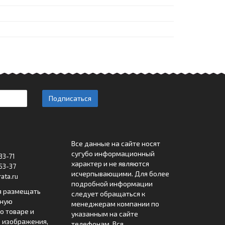
Подписаться
Все данные на сайте носят
сугубо информационный
33-71
характер и не являются
53-37
исчерпывающими. Для более
ata.ru
подробной информации
я размещать
следует обращаться к
лную
менеджерам компании по
 товаре и
указанным на сайте
 изображения,
телефонам. Вся