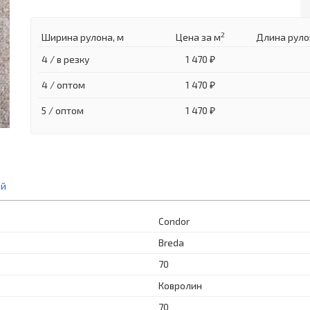
2
Ширина рулона, м
Цена
за м
Длина руло
4 / в резку
1 470 ₽
4 / оптом
1 470 ₽
5 / оптом
1 470 ₽
ий
Condor
Breda
70
Ковролин
70