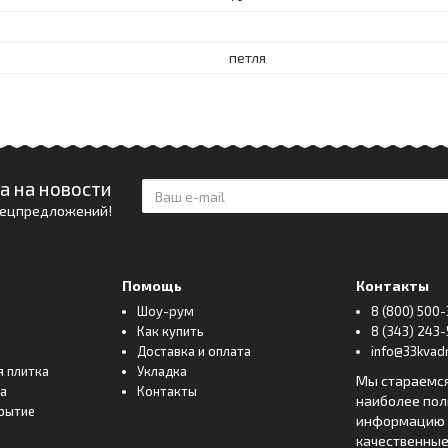
петля
а на новости
спецпредложений!
Помощь
Контакты
Шоу-рум
8 (800) 500-
Как купить
8 (343) 243-
Доставка и оплата
info@33kvadr
я плитка
Укладка
Мы стараемс
ка
Контакты
наиболее по
рытие
информацию о
качественные