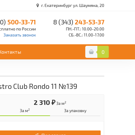
г. Екатеринбург ул. Шаумяна, 20
0)
500-33-71
8 (343)
243-53-37
сплатно по России
ПН.-ПТ.: 10.00-20.00
Заказать звонок
СБ.-ВС.: 11.00-17.00
Контакты
0
ro Club Rondo 11 №139
2 310 ₽
2
За м
2
За м
За упаковку