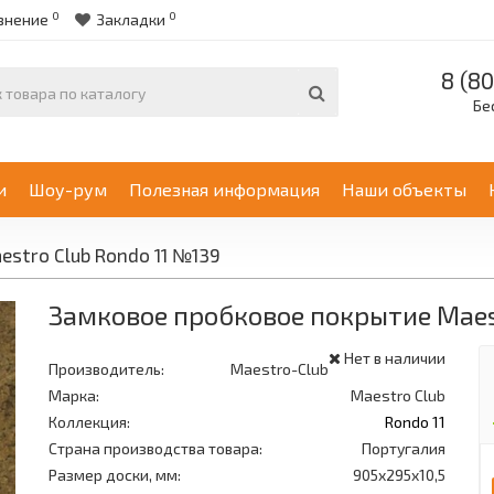
0
0
внение
Закладки
8 (80
Бе
и
Шоу-рум
Полезная информация
Наши объекты
stro Club Rondo 11 №139
Замковое пробковое покрытие Maest
Нет в наличии
Производитель:
Maestro-Club
Марка:
Maestro Club
Коллекция:
Rondo 11
Страна производства товара:
Португалия
Размер доски, мм:
905x295x10,5