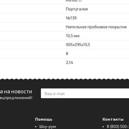
Португалия
№139
Напольное пробковое покрытие
10,5 мм
905x295x10,5
8
2.14
а на новости
спецпредложений!
Помощь
Контакты
Шоу-рум
8 (800) 500-