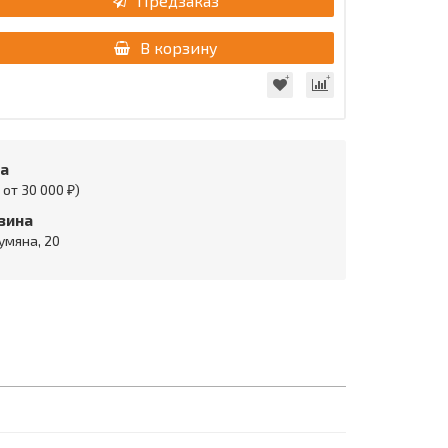
Предзаказ
В корзину
та
от 30 000 ₽)
зина
умяна, 20