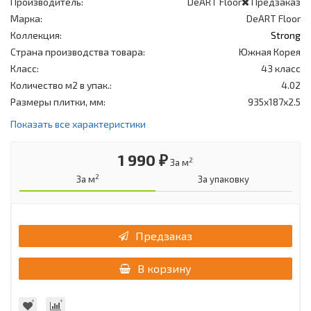
Производитель:
DeART Floor
Предзаказ
Марка:
DeART Floor
Коллекция:
Strong
Страна производства товара:
Южная Корея
Класс:
43 класс
Количество м2 в упак.:
4.02
Размеры плитки, мм:
935x187x2.5
Показать все характеристики
1 990 ₽
2
За м
2
За м
За упаковку
Предзаказ
В корзину