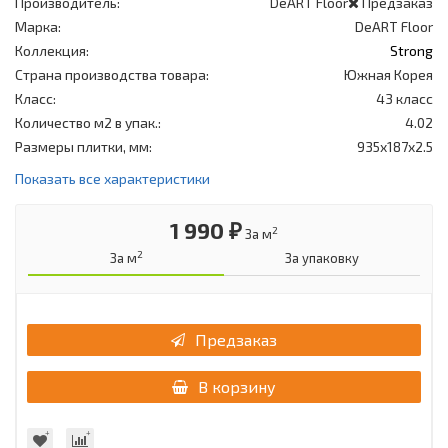
Производитель:
DeART Floor
Предзаказ
Марка:
DeART Floor
Коллекция:
Strong
Страна производства товара:
Южная Корея
Класс:
43 класс
Количество м2 в упак.:
4.02
Размеры плитки, мм:
935x187x2.5
Показать все характеристики
1 990 ₽
2
За м
2
За м
За упаковку
Предзаказ
В корзину