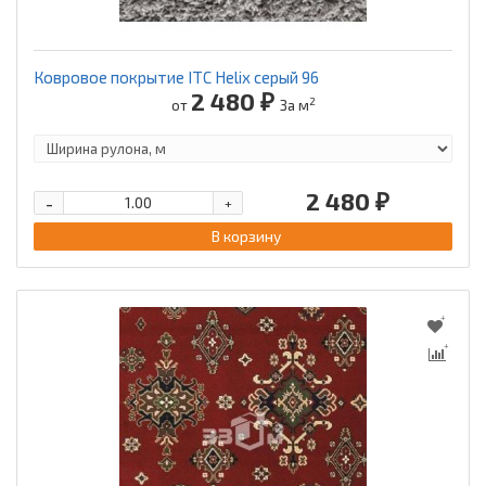
Ковровое покрытие ITC Helix серый 96
2 480 ₽
2
от
За м
2 480 ₽
-
+
В корзину