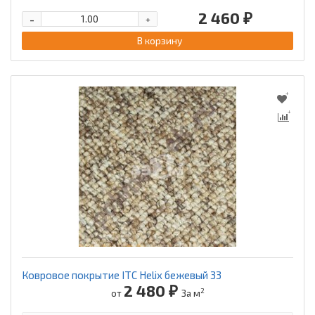
2 460 ₽
-
+
В корзину
Ковровое покрытие ITC Helix бежевый 33
2 480 ₽
2
от
За м