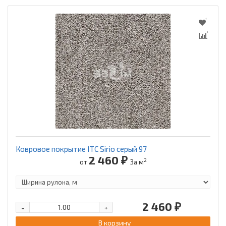
Ковровое покрытие ITC Sirio серый 97
2 460 ₽
2
от
За м
2 460 ₽
-
+
В корзину