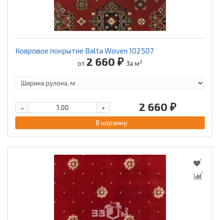
Ковровое покрытие Balta Woven 102507
2 660 ₽
2
от
За м
2 660 ₽
-
+
В корзину