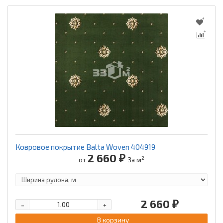
Ковровое покрытие Balta Woven 404919
2 660 ₽
2
от
За м
2 660 ₽
-
+
В корзину