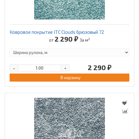
Ковровое покрытие ITC Clouds брюзовый 72
2 290 ₽
2
от
За м
2 290 ₽
-
+
В корзину