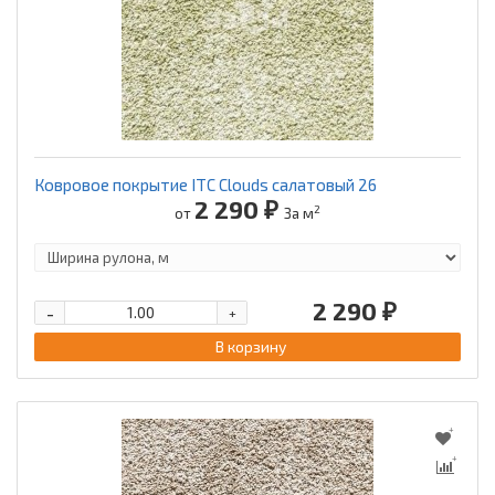
Ковровое покрытие ITC Clouds салатовый 26
2 290 ₽
2
от
За м
2 290 ₽
-
+
В корзину