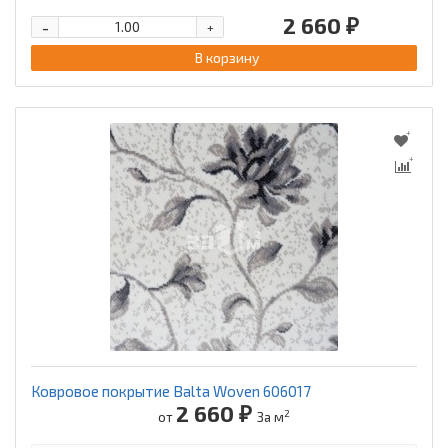
2 660 ₽
-
+
В корзину
Ковровое покрытие Balta Woven 606017
2 660 ₽
2
от
За м