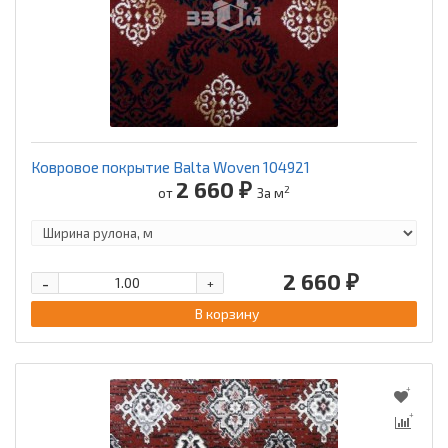
Ковровое покрытие Balta Woven 104921
2 660 ₽
2
от
За м
2 660 ₽
-
+
В корзину