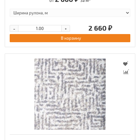
от
За м
2 660 ₽
-
+
В корзину