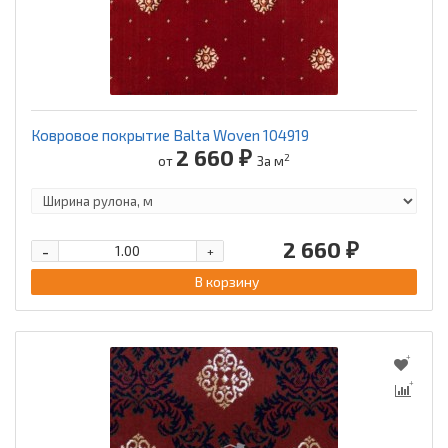
Ковровое покрытие Balta Woven 104919
2 660 ₽
2
от
За м
2 660 ₽
-
+
В корзину