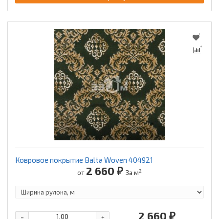
Ковровое покрытие Balta Woven 404921
2 660 ₽
2
от
За м
2 660 ₽
-
+