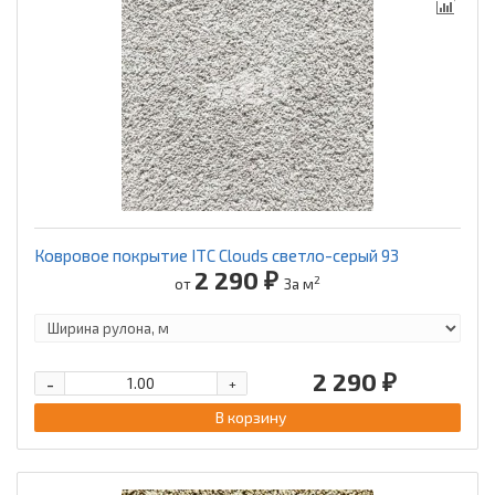
Ковровое покрытие ITC Clouds светло-серый 93
2 290 ₽
2
от
За м
2 290 ₽
-
+
В корзину