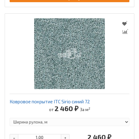
Ковровое покрытие ITC Sirio синий 72
2 460 ₽
2
от
За м
2 460 ₽
-
+