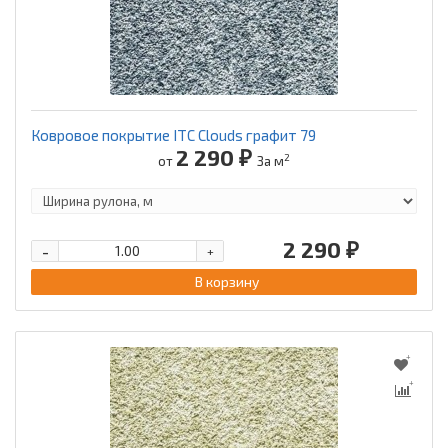
Ковровое покрытие ITC Clouds графит 79
2 290 ₽
2
от
За м
2 290 ₽
-
+
В корзину