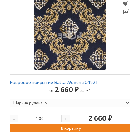
Ковровое покрытие Balta Woven 304921
2 660 ₽
2
от
За м
2 660 ₽
-
+
В корзину