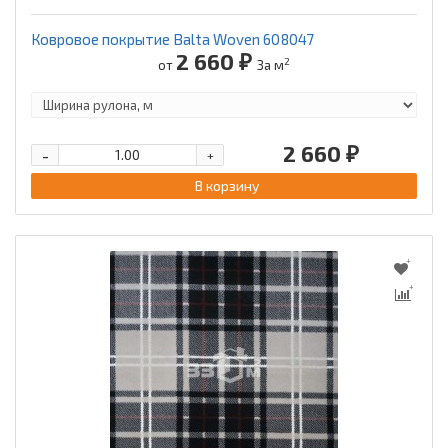
Ковровое покрытие Balta Woven 608047
2 660 ₽
2
от
За м
2 660 ₽
-
+
В корзину