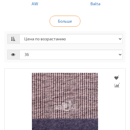
AW
Balta
Больше
BEAULIEU INTERNATIONAL
Condor
GRUP (BIG)
ITC
Tarkett
Timzo
Vebe