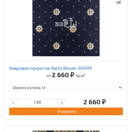
Ковровое покрытие Balta Woven 304919
2 660 ₽
2
от
За м
2 660 ₽
-
+
В корзину