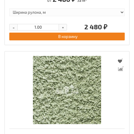
от
За м
2 480 ₽
-
+
В корзину