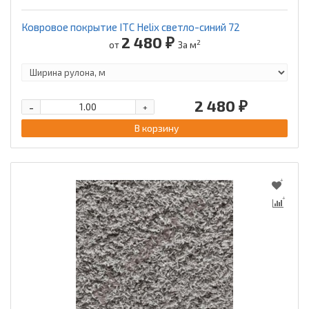
Ковровое покрытие ITC Helix светло-синий 72
2 480 ₽
2
от
За м
2 480 ₽
-
+
В корзину