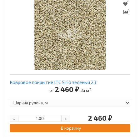
Ковровое покрытие ITC Sirio зеленый 23
2 460 ₽
2
от
За м
2 460 ₽
-
+
В корзину