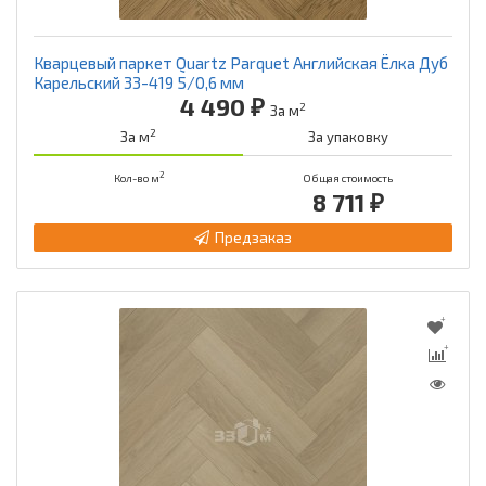
Кварцевый паркет Quartz Parquet Английская Ёлка Дуб
Карельский 33-419 5/0,6 мм
4 490 ₽
2
За м
2
За м
За упаковку
2
Кол-во м
Общая стоимость
8 711 ₽
Предзаказ