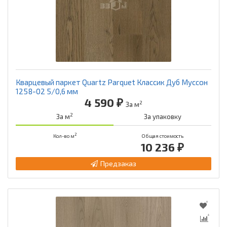
Кварцевый паркет Quartz Parquet Классик Дуб Муссон
1258-02 5/0,6 мм
4 590 ₽
2
За м
2
За м
За упаковку
2
Кол-во м
Общая стоимость
10 236 ₽
Предзаказ