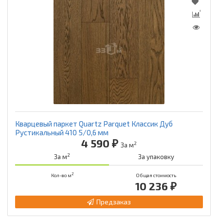
Кварцевый паркет Quartz Parquet Классик Дуб
Рустикальный 410 5/0,6 мм
4 590 ₽
2
За м
2
За м
За упаковку
2
Кол-во м
Общая стоимость
10 236 ₽
Предзаказ