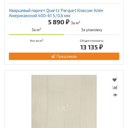
Кварцевый паркет Quartz Parquet Классик Клён
Американский 400-61 5/0,6 мм
5 890 ₽
2
За м
2
За м
За упаковку
2
Кол-во м
Общая стоимость
13 135 ₽
Предзаказ