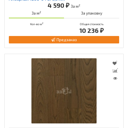
4 590 ₽
2
За м
2
За м
За упаковку
2
Кол-во м
Общая стоимость
10 236 ₽
Предзаказ