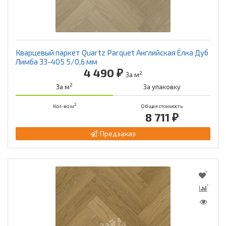
Кварцевый паркет Quartz Parquet Английская Ёлка Дуб
Лимба 33-405 5/0,6 мм
4 490 ₽
2
За м
2
За м
За упаковку
2
Кол-во м
Общая стоимость
8 711 ₽
Предзаказ