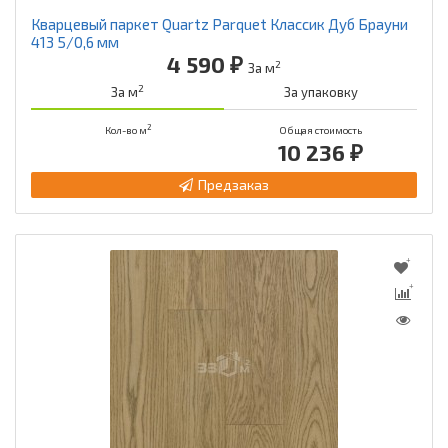
Кварцевый паркет Quartz Parquet Классик Дуб Брауни
413 5/0,6 мм
4 590 ₽
2
За м
2
За м
За упаковку
2
Кол-во м
Общая стоимость
10 236 ₽
Предзаказ