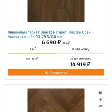
Кварцевый паркет Quartz Parquet Классик Орех
Американский 400-29 5/0,6 мм
6 690 ₽
2
За м
2
За м
За упаковку
2
Кол-во м
Общая стоимость
14 919 ₽
Предзаказ