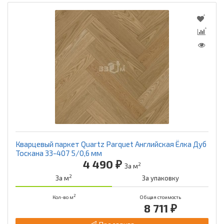
Кварцевый паркет Quartz Parquet Английская Ёлка Дуб
Тоскана 33-407 5/0,6 мм
4 490 ₽
2
За м
2
За м
За упаковку
2
Кол-во м
Общая стоимость
8 711 ₽