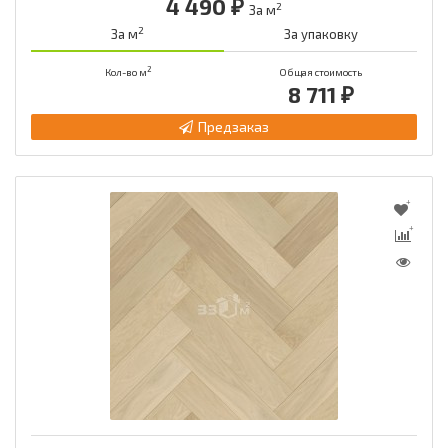
4 490 ₽
2
За м
2
За м
За упаковку
2
Кол-во м
Общая стоимость
8 711 ₽
Предзаказ