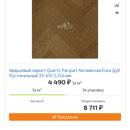
Кварцевый паркет Quartz Parquet Английская Ёлка Дуб
Рустикальный 33-410 5/0,6 мм
4 490 ₽
2
За м
2
За м
За упаковку
2
Кол-во м
Общая стоимость
8 711 ₽
Предзаказ