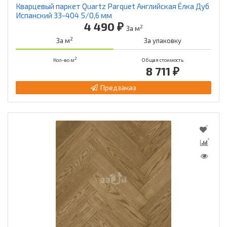
Кварцевый паркет Quartz Parquet Английская Ёлка Дуб
Испанский 33-404 5/0,6 мм
4 490 ₽
2
За м
2
За м
За упаковку
2
Кол-во м
Общая стоимость
8 711 ₽
Предзаказ