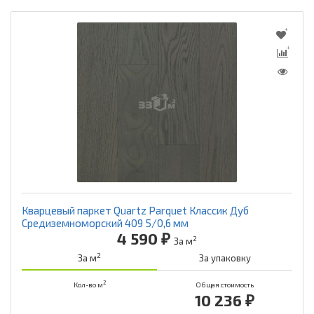
Кварцевый паркет Quartz Parquet Классик Дуб
Средиземноморский 409 5/0,6 мм
4 590 ₽
2
За м
2
За м
За упаковку
2
Кол-во м
Общая стоимость
10 236 ₽