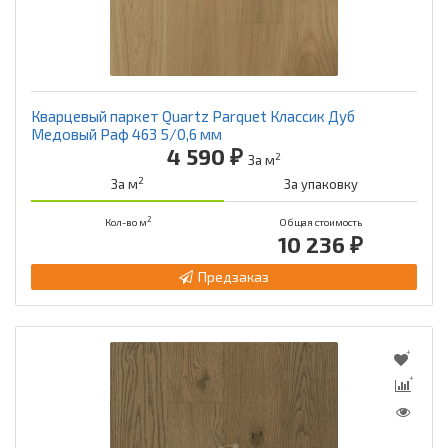
Кварцевый паркет Quartz Parquet Классик Дуб
Медовый Раф 463 5/0,6 мм
4 590 ₽
2
За м
2
За м
За упаковку
2
Кол-во м
Общая стоимость
10 236 ₽
Предзаказ