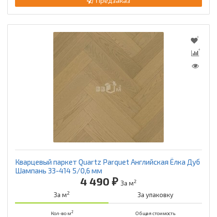
Предзаказ
Кварцевый паркет Quartz Parquet Английская Ёлка Дуб
Шампань 33-414 5/0,6 мм
4 490 ₽
2
За м
2
За м
За упаковку
2
Кол-во м
Общая стоимость