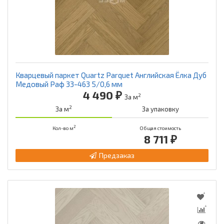
Кварцевый паркет Quartz Parquet Английская Ёлка Дуб
Медовый Раф 33-463 5/0,6 мм
4 490 ₽
2
За м
2
За м
За упаковку
2
Кол-во м
Общая стоимость
8 711 ₽
Предзаказ