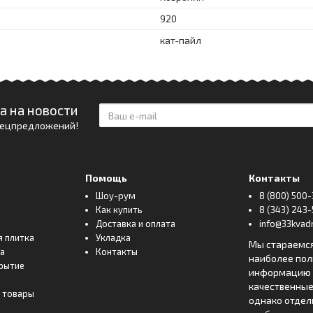
920
кат-пайл
а на новости
спецпредложений!
Помощь
Контакты
Шоу-рум
8 (800) 500-
Как купить
8 (343) 243-
Доставка и оплата
info@33kvadr
я плитка
Укладка
Мы стараемс
ка
Контакты
наиболее по
рытие
информацию о
качественные
 товары
однако отде