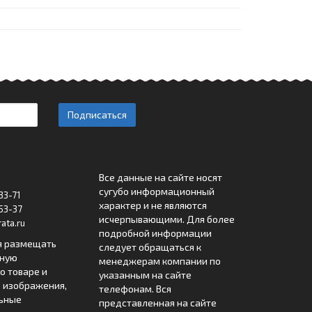
Подписаться
Все данные на сайте носят
сугубо информационный
33-71
характер и не являются
53-37
исчерпывающими. Для более
ata.ru
подробной информации
я размещать
следует обращаться к
лную
менеджерам компании по
 товаре и
указанным на сайте
 изображения,
телефонам. Вся
льные
представленная на сайте