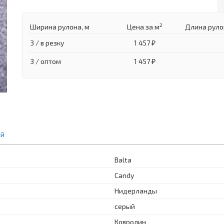
2
Ширина рулона, м
Цена
за м
Длина руло
3 / в резку
1 457 ₽
3 / оптом
1 457 ₽
ий
Balta
Candy
Нидерланды
серый
Ковролин