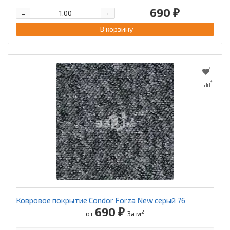
690 ₽
-
+
В корзину
Ковровое покрытие Condor Forza New серый 76
690 ₽
2
от
За м