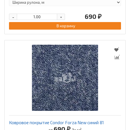
690 ₽
-
+
В корзину
Ковровое покрытие Condor Forza New синий 81
690 ₽
2
от
За м