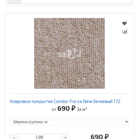
Ковровое покрытие Condor Forza New бежевый 172
690 ₽
2
от
За м
690 ₽
-
+