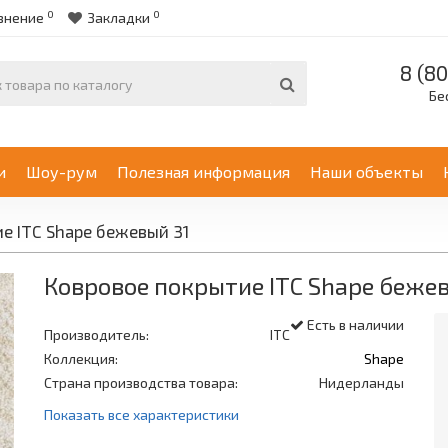
0
0
внение
Закладки
8 (80
Бе
и
Шоу-рум
Полезная информация
Наши объекты
е ITC Shape бежевый 31
Ковровое покрытие ITC Shape бежев
Есть в наличии
Производитель:
ITC
Коллекция:
Shape
Страна производства товара:
Нидерланды
Показать все характеристики