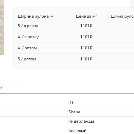
2
Ширина рулона, м
Цена
за м
Длина руло
5 / в резку
1 101 ₽
4 / в резку
1 101 ₽
4 / оптом
1 101 ₽
5 / оптом
1 101 ₽
ий
ITC
Shape
Нидерланды
бежевый