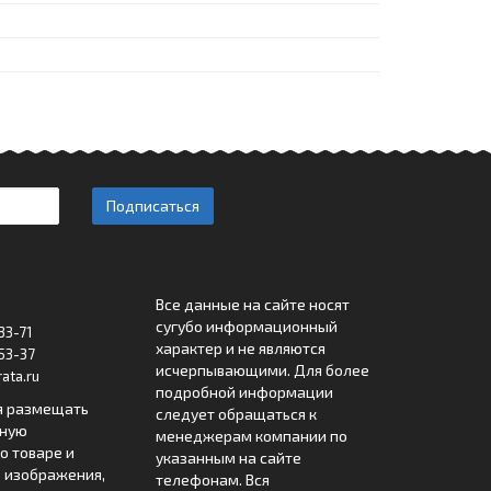
Подписаться
Все данные на сайте носят
сугубо информационный
33-71
характер и не являются
53-37
исчерпывающими. Для более
ata.ru
подробной информации
я размещать
следует обращаться к
лную
менеджерам компании по
 товаре и
указанным на сайте
 изображения,
телефонам. Вся