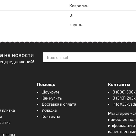
Ковролин
31
скролл
а на новости
спецпредложений!
Помощь
Контакты
Шоу-рум
8 (800) 500-
Как купить
8 (343) 243-
Доставка и оплата
info@33kvadr
я плитка
Укладка
Мы стараемс
ка
Контакты
наиболее по
рытие
информацию о
качественные
 товары