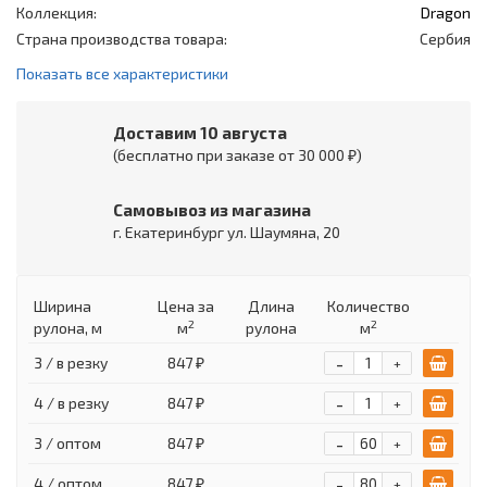
Коллекция:
Dragon
Страна производства товара:
Сербия
Показать все характеристики
Доставим 10 августа
(бесплатно при заказе от 30 000 ₽)
Самовывоз из магазина
г. Екатеринбург ул. Шаумяна, 20
Ширина
Цена
за
Длина
Количество
2
2
рулона, м
м
рулона
м
-
3 / в резку
847 ₽
+
-
4 / в резку
847 ₽
+
-
3 / оптом
847 ₽
+
-
4 / оптом
847 ₽
+