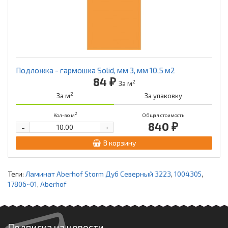
Подложка - гармошка Solid, мм 3, мм 10,5 м2
84 ₽
2
За м
2
За м
За упаковку
2
Кол-во м
Общая стоимость
840 ₽
-
+
В корзину
Теги:
Ламинат Aberhof Storm Дуб Северный 3223
,
1004305
,
17806~01
,
Aberhof
Подписка на новости