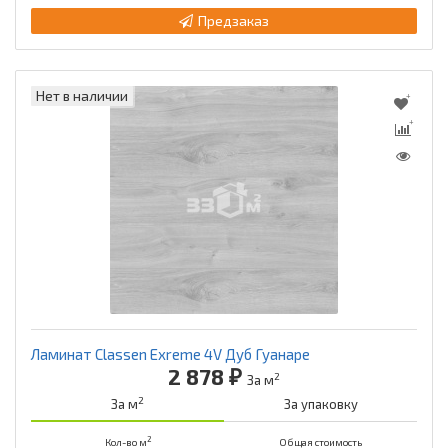
Предзаказ
Нет в наличии
Ламинат Classen Exreme 4V Дуб Гуанаре
2 878 ₽
2
За м
2
За м
За упаковку
2
Кол-во м
Общая стоимость