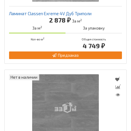
Ламинат Classen Exreme 4V Дуб Триполи
2 878 ₽
2
За м
2
За м
За упаковку
2
Кол-во м
Общая стоимость
4 749 ₽
Предзаказ
Нет в наличии