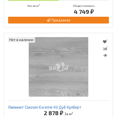
2
Кол-во м
Общая стоимость
4 749 ₽
Предзаказ
Нет в наличии
Ламинат Classen Exreme 4V Дуб Кулберт
2 878 ₽
2
За м