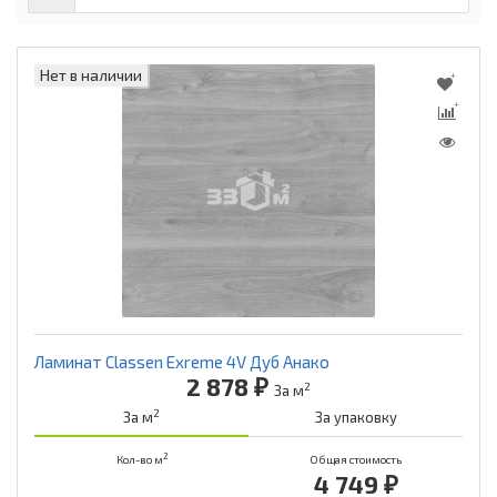
Нет в наличии
Ламинат Classen Exreme 4V Дуб Анако
2 878 ₽
2
За м
2
За м
За упаковку
2
Кол-во м
Общая стоимость
4 749 ₽