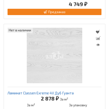
4 749 ₽
Предзаказ
Нет в наличии
Ламинат Classen Exreme 4V Дуб Гуанта
2 878 ₽
2
За м
2
За м
За упаковку