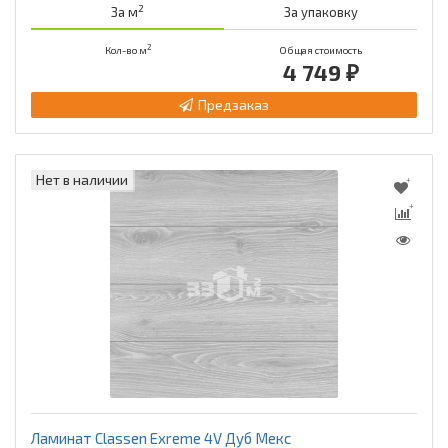
2
За м
За упаковку
2
Кол-во м
Общая стоимость
4 749 ₽
Предзаказ
Нет в наличии
Ламинат Classen Exreme 4V Дуб Мекс