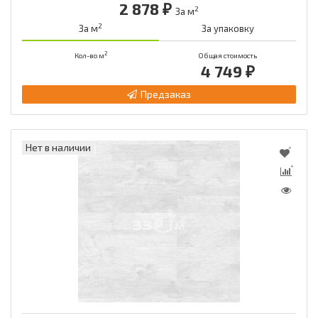
2 878 ₽
2
За м
2
За м
За упаковку
2
Кол-во м
Общая стоимость
4 749 ₽
Предзаказ
Нет в наличии