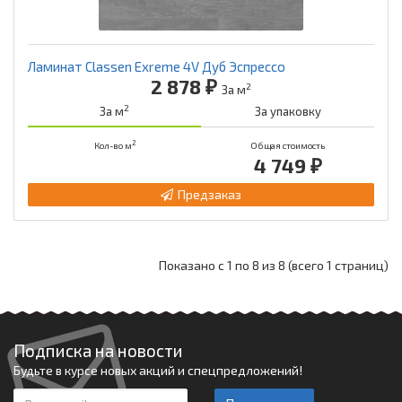
Ламинат Classen Exreme 4V Дуб Эспрессо
2 878 ₽
2
За м
2
За м
За упаковку
2
Кол-во м
Общая стоимость
4 749 ₽
Предзаказ
Показано с 1 по 8 из 8 (всего 1 страниц)
Подписка на новости
Будьте в курсе новых акций и спецпредложений!