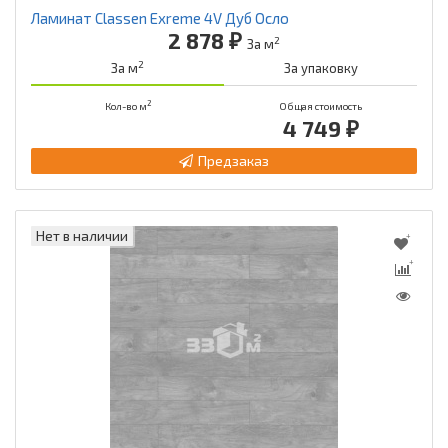
Ламинат Classen Exreme 4V Дуб Осло
2 878 ₽
2
За м
2
За м
За упаковку
2
Кол-во м
Общая стоимость
4 749 ₽
Предзаказ
Нет в наличии