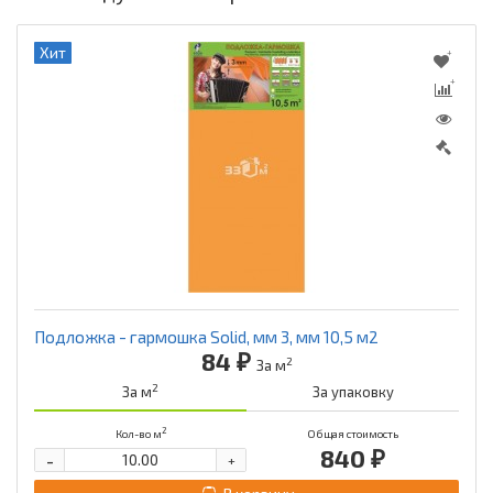
Хит
Подложка - гармошка Solid, мм 3, мм 10,5 м2
84 ₽
2
За м
2
За м
За упаковку
2
Кол-во м
Общая стоимость
840 ₽
-
+