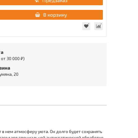
Предзаказ
В корзину
та
от 30 000 ₽)
зина
умяна, 20
 в нем атмосферу уюта. Он долго будет сохранять
благодаря специальной антистатической обработке,