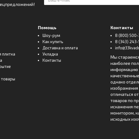
спецпредложений!
Помощь
Контакты
Шоу-рум
8 (800) 500-
Как купить
8 (343) 243-
Доставка и оплата
info@33kvadr
я плитка
Укладка
Мы стараемс
ка
Контакты
наиболее по
рытие
информацию о
качественные
 товары
однако отде
изображения 
отличаться о
товаров по п
искажения пе
монитором, к
исходных изо