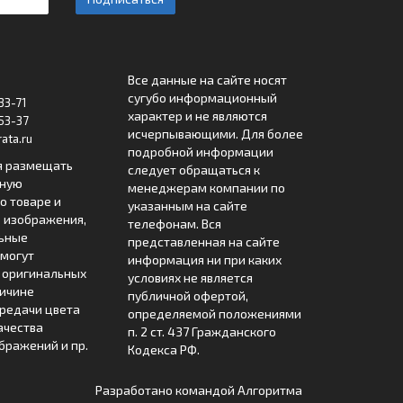
Все данные на сайте носят
сугубо информационный
33-71
характер и не являются
53-37
исчерпывающими. Для более
ata.ru
подробной информации
я размещать
следует обращаться к
лную
менеджерам компании по
 товаре и
указанным на сайте
 изображения,
телефонам. Вся
льные
представленная на сайте
могут
информация ни при каких
т оригинальных
условиях не является
ричине
публичной офертой,
редачи цвета
определяемой положениями
ачества
п. 2 ст. 437 Гражданского
бражений и пр.
Кодекса РФ.
Разработано командой
Алгоритма