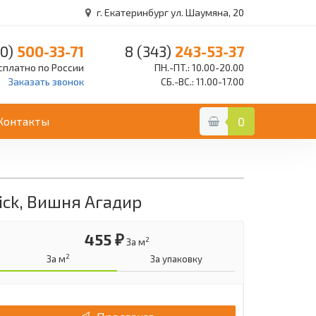
г. Екатеринбург ул. Шаумяна, 20
0)
500-33-71
8 (343)
243-53-37
сплатно по России
ПН.-ПТ.: 10.00-20.00
Заказать звонок
СБ.-ВС.: 11.00-17.00
Контакты
0
lick, Вишня Агадир
455 ₽
2
За м
2
За м
За упаковку