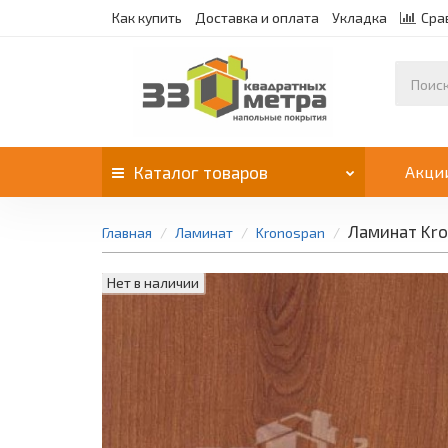
Как купить
Доставка и оплата
Укладка
Сра
Каталог
товаров
Акци
Ламинат Kron
Главная
Ламинат
Kronospan
Нет в наличии