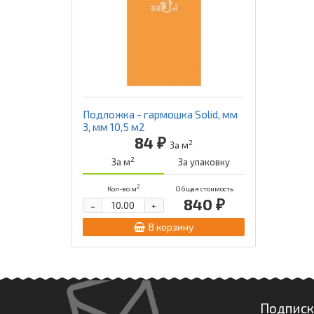
Подложка - гармошка Solid, мм
3, мм 10,5 м2
84 ₽
2
За м
2
За м
За упаковку
2
Кол-во м
Общая стоимость
840 ₽
-
+
В корзину
Подписк