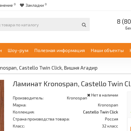
0
0
внение
Закладки
8 (80
Бе
и
Шоу-рум
Полезная информация
Наши объекты
ospan, Castello Twin Click, Вишня Агадир
Ламинат Kronospan, Castello Twin C
Нет в наличии
Производитель:
Kronospan
Марка:
Kronospan
Коллекция:
Castello Twin Click
Страна производства товара:
Россия
Класс:
32 класс