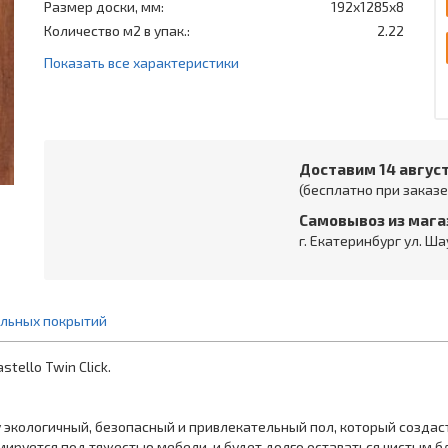
Размер доски, мм:
192x1285x8
Количество м2 в упак.:
2.22
Показать все характеристики
Доставим 14 авгус
(бесплатно при заказе 
Самовывоз из мага
г. Екатеринбург ул. Ша
ольных покрытий
tello Twin Click.
 экологичный, безопасный и привлекательный пол, который создаст
мируется под тяжестью мебели, и будет долго оставаться чистым 