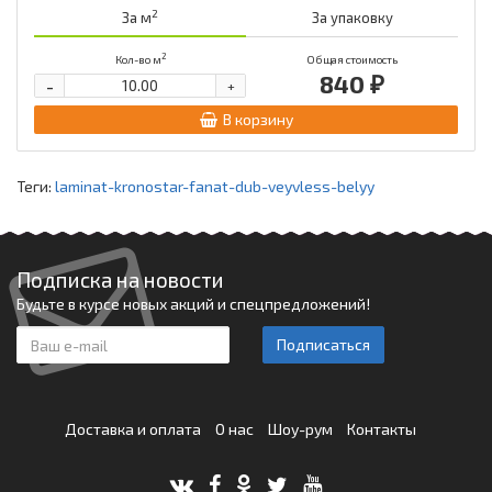
2
За м
За упаковку
2
Кол-во м
Общая стоимость
840 ₽
-
+
В корзину
Теги:
laminat-kronostar-fanat-dub-veyvless-belyy
Подписка на новости
Будьте в курсе новых акций и спецпредложений!
Подписаться
Доставка и оплата
О нас
Шоу-рум
Контакты