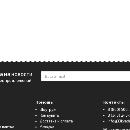
а на новости
спецпредложений!
Помощь
Контакты
Шоу-рум
8 (800) 500-
Как купить
8 (343) 243-
Доставка и оплата
info@33kvadr
я плитка
Укладка
Мы стараемс