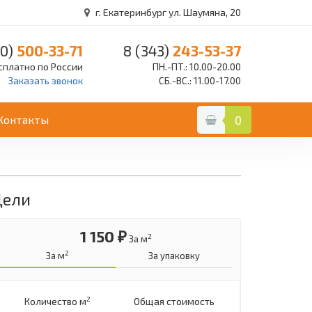
г. Екатеринбург ул. Шаумяна, 20
0)
500-33-71
8 (343)
243-53-37
сплатно по России
ПН.-ПТ.: 10.00-20.00
Заказать звонок
СБ.-ВС.: 11.00-17.00
Контакты
0
Дели
1 150 ₽
2
За м
2
За м
За упаковку
2
Количество м
Общая стоимость