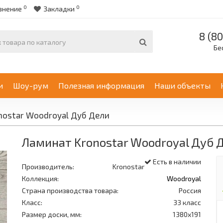
0
0
внение
Закладки
8 (80
Бе
и
Шоу-рум
Полезная информация
Наши объекты
nostar Woodroyal Дуб Дели
Ламинат Kronostar Woodroyal Дуб 
Есть в наличии
Производитель:
Kronostar
Коллекция:
Woodroyal
Страна производства товара:
Россия
Класс:
33 класс
Размер доски, мм:
1380х191