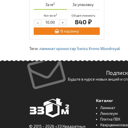
2
За м
За упаковку
2
Кол-во м
Общая стоимость
840 ₽
-
+
В корзину
Теги:
ламинат кроностар Swiss Krono Woodroyal
Подписк
Будьте в курсе новых акций и 
Каталог
Ламинат
Линолеум
Плитка ПВХ
Кварцвинилова
© 2015 - 2026
«33 Квадратных