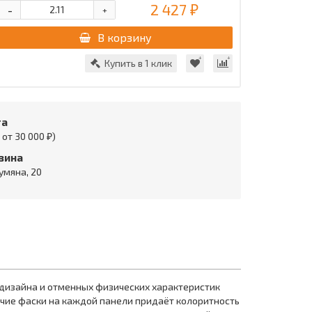
2 427 ₽
-
+
В корзину
Купить в 1 клик
та
от 30 000 ₽)
зина
умяна, 20
дизайна и отменных физических характеристик
личие фаски на каждой панели придаёт колоритность