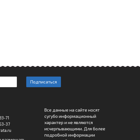
Подписаться
Все данные на сайте носят
сугубо информационный
33-71
характер и не являются
53-37
исчерпывающими. Для более
ata.ru
подробной информации
я размещать