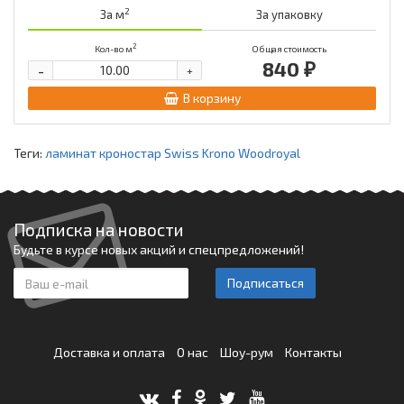
2
За м
За упаковку
2
Кол-во м
Общая стоимость
840 ₽
-
+
В корзину
Теги:
ламинат кроностар Swiss Krono Woodroyal
Подписка на новости
Будьте в курсе новых акций и спецпредложений!
Подписаться
Доставка и оплата
О нас
Шоу-рум
Контакты