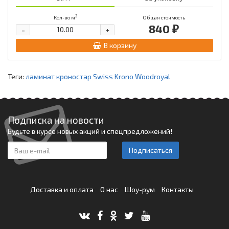
2
Кол-во м
Общая стоимость
840 ₽
-
+
В корзину
Теги:
ламинат кроностар Swiss Krono Woodroyal
Подписка на новости
Будьте в курсе новых акций и спецпредложений!
Подписаться
Доставка и оплата
О нас
Шоу-рум
Контакты