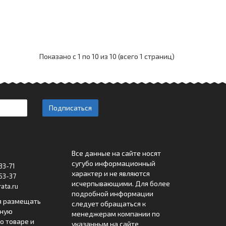
Показано с 1 по 10 из 10 (всего 1 страниц)
Подписаться
Все данные на сайте носят
сугубо информационный
33-71
характер и не являются
53-37
исчерпывающими. Для более
ata.ru
подробной информации
я размещать
следует обращаться к
лную
менеджерам компании по
 товаре и
указанным на сайте