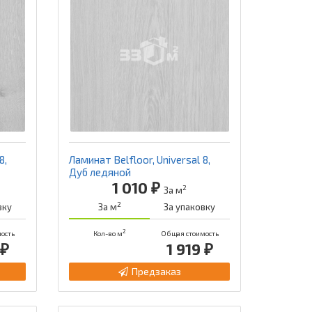
8,
Ламинат Belfloor, Universal 8,
Дуб ледяной
1 010 ₽
2
За м
2
вку
За м
За упаковку
2
ость
Кол-во м
Общая стоимость
 ₽
1 919 ₽
Предзаказ