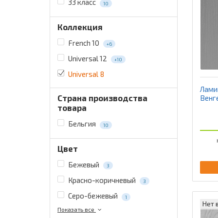
33 класс
10
Коллекция
French 10
+6
Universal 12
+10
Universal 8
Ламин
Страна производства
Венг
товара
Бельгия
10
Цвет
Бежевый
3
Красно-коричневый
3
Серо-бежевый
1
Нет 
Показать все