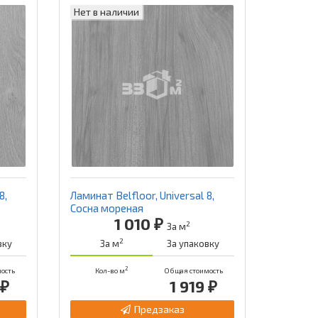
Нет в наличии
8,
Ламинат Belfloor, Universal 8,
Сосна мореная
1 010 ₽
2
За м
2
вку
За м
За упаковку
2
ость
Кол-во м
Общая стоимость
 ₽
1 919 ₽
Предзаказ