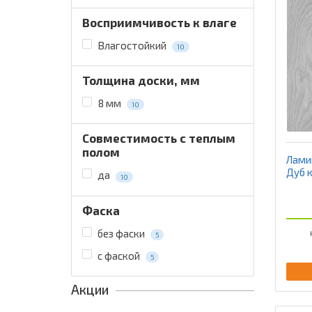
Восприимчивость к влаге
Влагостойкий
10
Толщина доски, мм
8 мм
10
Совместимость с теплым
полом
Ламин
Дуб 
да
10
Фаска
без фаски
5
с фаской
5
Акции