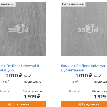
в наличии
Нет в наличии
ат Belfloor, Universal 8,
Ламинат Belfloor, Universal 
немецкий
Дуб янтарный
1 010 ₽
1 010 ₽
2
2
За м
За м
2
2
За м
За упаковку
За м
За упако
2
2
Кол-во м
Общая стоимость
Кол-во м
Общая стоим
1 919 ₽
1 919
Предзаказ
Предзаказ