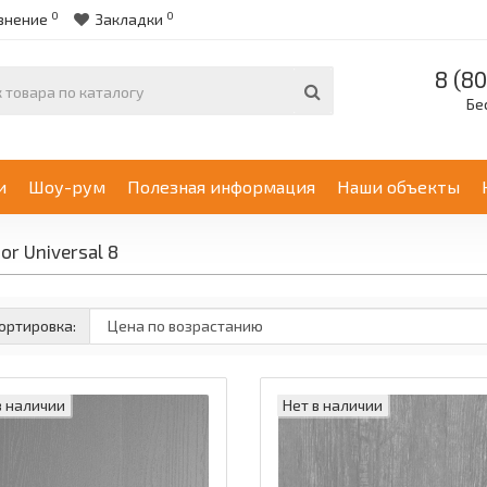
0
0
внение
Закладки
8 (80
Бе
и
Шоу-рум
Полезная информация
Наши объекты
or Universal 8
ортировка:
в наличии
Нет в наличии