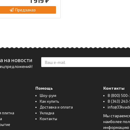
1 919 ₽
Предзаказ
а на новости
спецпредложений!
Помощь
Контакты
Шоу-рум
8 (800) 500-
Как купить
8 (343) 243-
Доставка и оплата
info@33kvadr
я плитка
Укладка
Мы стараемс
ка
Контакты
наиболее по
рытие
информацию о