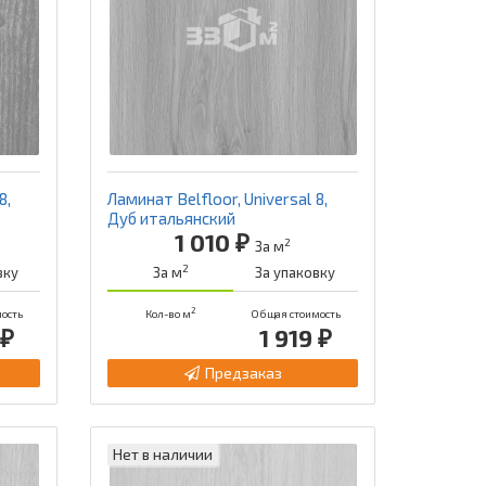
8,
Ламинат Belfloor, Universal 8,
Дуб итальянский
1 010 ₽
2
За м
2
вку
За м
За упаковку
2
ость
Кол-во м
Общая стоимость
 ₽
1 919 ₽
Предзаказ
Нет в наличии