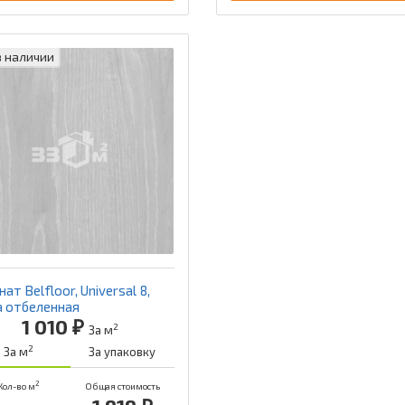
в наличии
ат Belfloor, Universal 8,
а отбеленная
1 010 ₽
2
За м
2
За м
За упаковку
2
Кол-во м
Общая стоимость