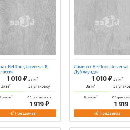
ат Belfloor, Universal 8,
Ламинат Belfloor, Universal 
классик
Дуб лаундж
1 010 ₽
1 010 ₽
2
2
За м
За м
2
2
За м
За упаковку
За м
За упако
2
2
Кол-во м
Общая стоимость
Кол-во м
Общая стоим
1 919 ₽
1 919
Предзаказ
Предзаказ