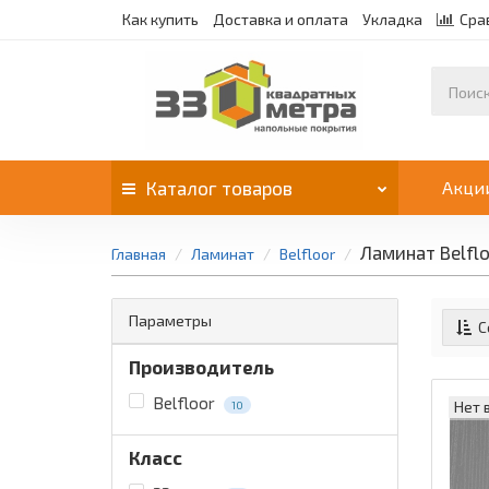
Как купить
Доставка и оплата
Укладка
Сра
Каталог
товаров
Акци
Ламинат Belflo
Главная
Ламинат
Belfloor
Параметры
С
Производитель
Belfloor
Нет 
10
Класс