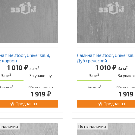
ат Belfloor, Universal 8,
Ламинат Belfloor, Universal 
е карбон
Дуб греческий
1 010 ₽
1 010 ₽
2
2
За м
За м
2
2
За м
За упаковку
За м
За упако
2
2
Кол-во м
Общая стоимость
Кол-во м
Общая стоим
1 919 ₽
1 919
Предзаказ
Предзаказ
в наличии
Нет в наличии