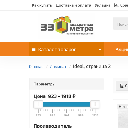
Как купить
Доставка и оплата
Укладка
Сра
Каталог
товаров
Акци
Ideal, страница 2
Главная
Ламинат
Параметры
С
Цена
923
-
1918
₽
Нет 
923
925
941
994
1918
Производитель