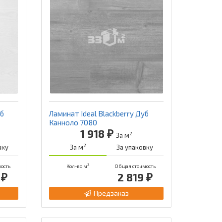
уб
Ламинат Ideal Blackberry Дуб
Канноло 7080
1 918 ₽
2
За м
2
вку
За м
За упаковку
2
ость
Кол-во м
Общая стоимость
 ₽
2 819 ₽
Предзаказ