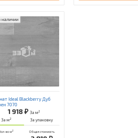
в наличии
ат Ideal Blackberry Дуб
рен 7070
1 918 ₽
2
За м
2
За м
За упаковку
2
Кол-во м
Общая стоимость