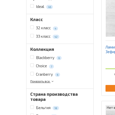
Ideal
46
Класс
32 класс
4
33 класс
42
Ламин
Коллекция
Зефи
Blackberry
6
Choice
7
Cranberry
6
Показать все
Страна производства
товара
Нет 
Бельгия
18