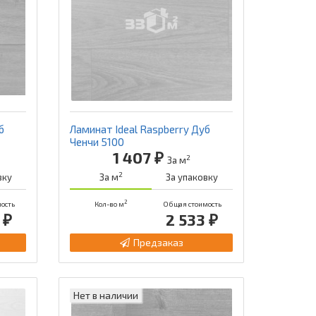
б
Ламинат Ideal Raspberry Дуб
Ченчи 5100
1 407 ₽
2
За м
2
вку
За м
За упаковку
2
ость
Кол-во м
Общая стоимость
 ₽
2 533 ₽
Предзаказ
Нет в наличии