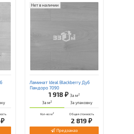
Нет в наличии
уб
Ламинат Ideal Blackberry Дуб
Пандоро 7090
1 918 ₽
2
За м
2
вку
За м
За упаковку
2
ость
Кол-во м
Общая стоимость
 ₽
2 819 ₽
Предзаказ