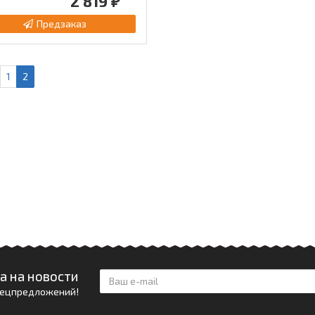
2 819 ₽
Предзаказ
1
2
а на новости
спецпредложений!