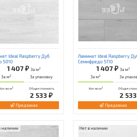
ат Ideal Raspberry Дуб
Ламинат Ideal Raspberry Ду
р 5010
Семифредо 5110
1 407 ₽
1 407 ₽
2
2
За м
За м
2
2
За м
За упаковку
За м
За упако
2
2
Кол-во м
Общая стоимость
Кол-во м
Общая стоим
2 533 ₽
2 533
Предзаказ
Предзаказ
в наличии
Нет в наличии