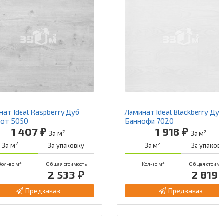
ат Ideal Raspberry Дуб
Ламинат Ideal Blackberry Д
от 5050
Баннофи 7020
1 407 ₽
1 918 ₽
2
2
За м
За м
2
2
За м
За упаковку
За м
За упако
2
2
Кол-во м
Общая стоимость
Кол-во м
Общая стоим
2 533 ₽
2 819
Предзаказ
Предзаказ