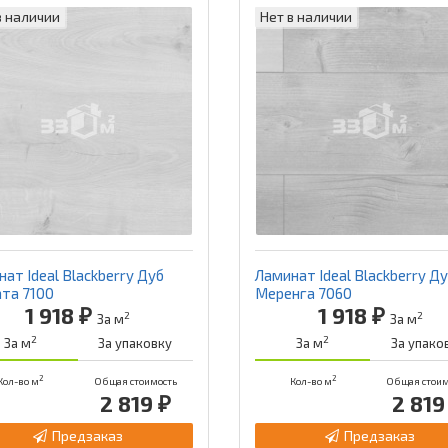
в наличии
Нет в наличии
ат Ideal Blackberry Дуб
Ламинат Ideal Blackberry Д
ата 7100
Меренга 7060
1 918 ₽
1 918 ₽
2
2
За м
За м
2
2
За м
За упаковку
За м
За упако
2
2
Кол-во м
Общая стоимость
Кол-во м
Общая стоим
2 819 ₽
2 819
Предзаказ
Предзаказ