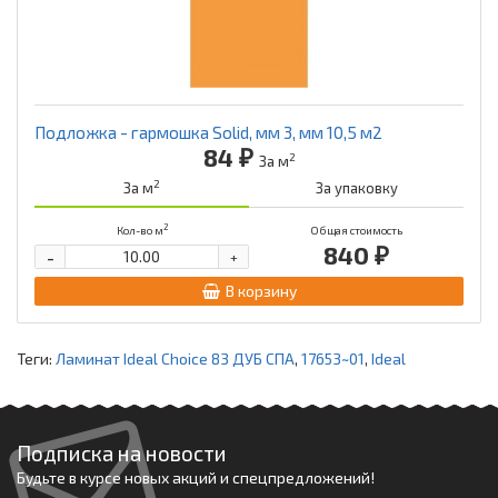
Подложка - гармошка Solid, мм 3, мм 10,5 м2
84 ₽
2
За м
2
За м
За упаковку
2
Кол-во м
Общая стоимость
840 ₽
-
+
В корзину
Теги:
Ламинат Ideal Choice 83 ДУБ СПА
,
17653~01
,
Ideal
Подписка на новости
Будьте в курсе новых акций и спецпредложений!