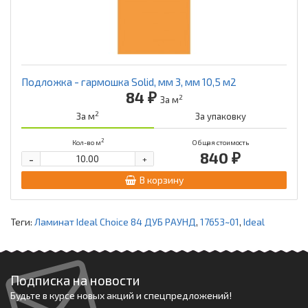
Подложка - гармошка Solid, мм 3, мм 10,5 м2
84 ₽
2
За м
2
За м
За упаковку
2
Кол-во м
Общая стоимость
840 ₽
-
+
В корзину
Теги:
Ламинат Ideal Choice 84 ДУБ РАУНД
,
17653~01
,
Ideal
Подписка на новости
Будьте в курсе новых акций и спецпредложений!