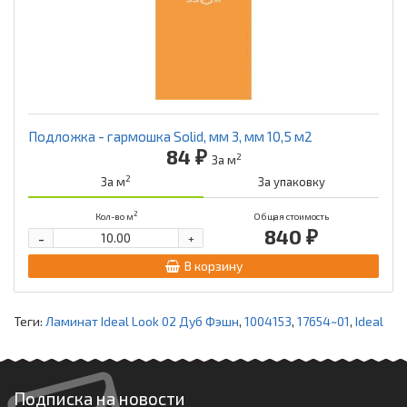
Подложка - гармошка Solid, мм 3, мм 10,5 м2
84 ₽
2
За м
2
За м
За упаковку
2
Кол-во м
Общая стоимость
840 ₽
-
+
В корзину
Теги:
Ламинат Ideal Look 02 Дуб Фэшн
,
1004153
,
17654~01
,
Ideal
Подписка на новости