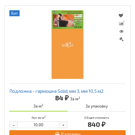
Хит
Подложка - гармошка Solid, мм 3, мм 10,5 м2
84 ₽
2
За м
2
За м
За упаковку
2
Кол-во м
Общая стоимость
840 ₽
-
+
В корзину