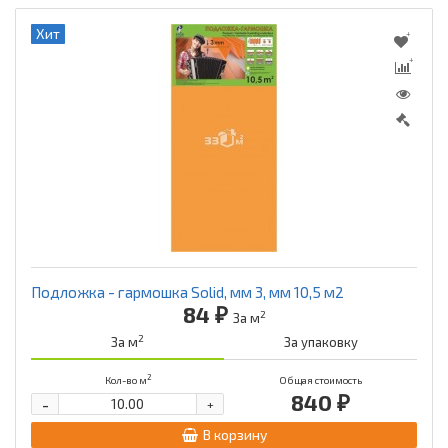
Хит
Подложка - гармошка Solid, мм 3, мм 10,5 м2
84 ₽
2
За м
2
За м
За упаковку
2
Кол-во м
Общая стоимость
840 ₽
-
+
В корзину