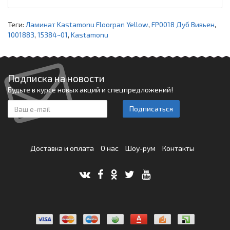
Теги:
Ламинат Kastamonu Floorpan Yellow
,
FP0018 Дуб Вивьен
,
1001883
,
15384~01
,
Kastamonu
Подписка на новости
Будьте в курсе новых акций и спецпредложений!
Подписаться
Доставка и оплата
О нас
Шоу-рум
Контакты