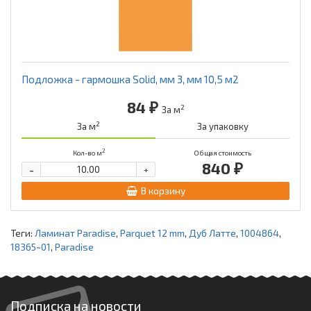
Подложка - гармошка Solid, мм 3, мм 10,5 м2
84 ₽
2
За м
2
За м
За упаковку
2
Кол-во м
Общая стоимость
840 ₽
-
+
В корзину
Теги:
Ламинат Paradise
,
Parquet 12 mm
,
Дуб Латте
,
1004864
,
18365~01
,
Paradise
Подписка на новости