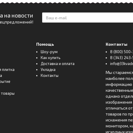
а на новости
спецпредложений!
Помощь
Контакты
Шоу-рум
8 (800) 500-
Как купить
8 (343) 243-
Доставка и оплата
info@33kvadr
я плитка
Укладка
Мы стараемс
ка
Контакты
наиболее по
рытие
информацию о
качественные
 товары
однако отде
изображения 
отличаться о
товаров по п
искажения пе
монитором, к
исходных изо