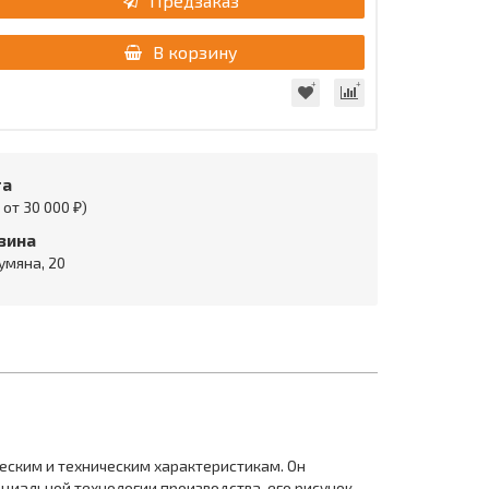
Предзаказ
В корзину
та
от 30 000 ₽)
зина
умяна, 20
ческим и техническим характеристикам. Он
циальной технологии производства, его рисунок