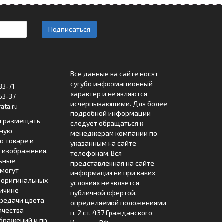
Подписаться
Все данные на сайте носят
сугубо информационный
33-71
характер и не являются
53-37
исчерпывающими. Для более
ata.ru
подробной информации
я размещать
следует обращаться к
лную
менеджерам компании по
 товаре и
указанным на сайте
 изображения,
телефонам. Вся
льные
представленная на сайте
могут
информация ни при каких
т оригинальных
условиях не является
ричине
публичной офертой,
редачи цвета
определяемой положениями
ачества
п. 2 ст. 437 Гражданского
бражений и пр.