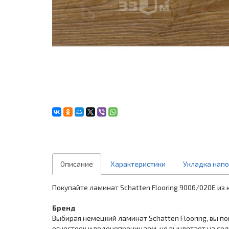
Описание
Характеристики
Укладка нап
Покупайте ламинат Schatten Flooring 9006/020E из к
Бренд
Выбирая немецкий ламинат Schatten Flooring, вы п
огнестоек и водонепроницаем, не выцветает на сол