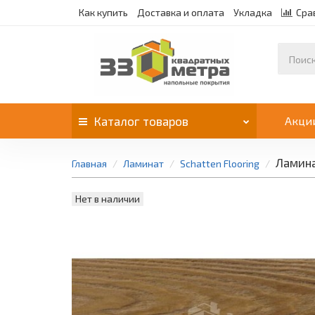
Как купить
Доставка и оплата
Укладка
Сра
Каталог
товаров
Акци
Ламина
Главная
Ламинат
Schatten Flooring
Нет в наличии