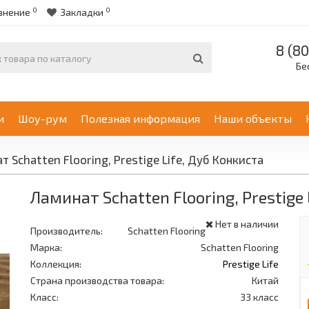
0
0
внение
Закладки
8 (80
Бе
и
Шоу-рум
Полезная информация
Наши объекты
т Schatten Flooring, Prestige Life, Дуб Конкиста
Ламинат Schatten Flooring, Prestige
Нет в наличии
Производитель:
Schatten Flooring
Марка:
Schatten Flooring
Коллекция:
Prestige Life
Страна производства товара:
Китай
Класс:
33 класс