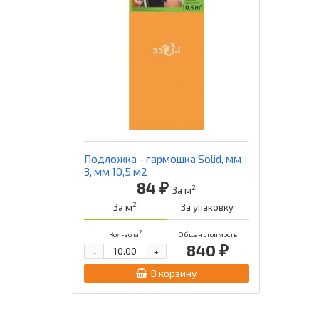
Подложка - гармошка Solid, мм
3, мм 10,5 м2
84 ₽
2
За м
2
За м
За упаковку
2
Кол-во м
Общая стоимость
840 ₽
-
+
В корзину