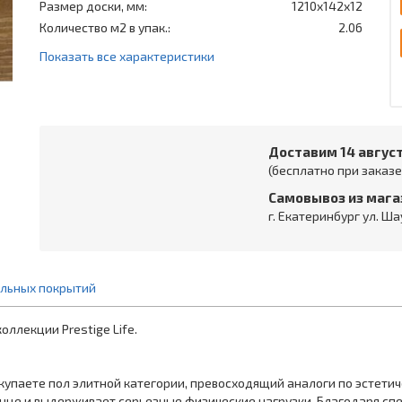
Размер доски, мм:
1210x142x12
Количество м2 в упак.:
2.06
Показать все характеристики
Доставим 14 авгус
(бесплатно при заказе 
Самовывоз из мага
г. Екатеринбург ул. Ша
ольных покрытий
оллекции Prestige Life.
окупаете пол элитной категории, превосходящий аналоги по эстети
нце и выдерживает серьезные физические нагрузки. Благодаря спе