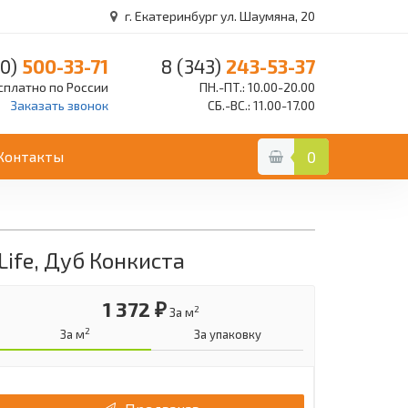
г. Екатеринбург ул. Шаумяна, 20
0)
500-33-71
8 (343)
243-53-37
сплатно по России
ПН.-ПТ.: 10.00-20.00
Заказать звонок
СБ.-ВС.: 11.00-17.00
Контакты
0
 Life, Дуб Конкиста
1 372 ₽
2
За м
2
За м
За упаковку