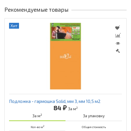
Рекомендуемые товары
Хит
Подложка - гармошка Solid, мм 3, мм 10,5 м2
84 ₽
2
За м
2
За м
За упаковку
2
Кол-во м
Общая стоимость