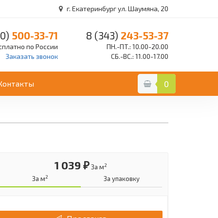
г. Екатеринбург ул. Шаумяна, 20
0)
500-33-71
8 (343)
243-53-37
сплатно по России
ПН.-ПТ.: 10.00-20.00
Заказать звонок
СБ.-ВС.: 11.00-17.00
Контакты
0
1 039 ₽
2
За м
2
За м
За упаковку