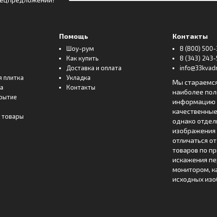
Помощь
Контакты
Шоу-рум
8 (800) 500-
Как купить
8 (343) 243-
Доставка и оплата
info@33kvadr
я плитка
Укладка
Мы стараемс
ка
Контакты
наиболее по
рытие
информацию о
качественные
 товары
однако отде
изображения 
отличаться о
товаров по п
искажения пе
монитором, к
исходных изо