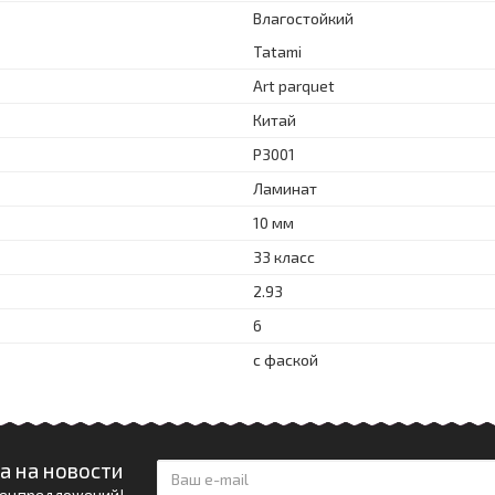
Влагостойкий
Tatami
Art parquet
Китай
P3001
Ламинат
10 мм
33 класс
2.93
6
с фаской
а на новости
спецпредложений!