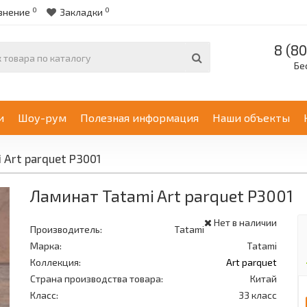
0
0
внение
Закладки
8 (80
Бе
и
Шоу-рум
Полезная информация
Наши объекты
 Art parquet P3001
Ламинат Tatami Art parquet P3001
Нет в наличии
Производитель:
Tatami
Марка:
Tatami
Коллекция:
Art parquet
Страна производства товара:
Китай
Класс:
33 класс