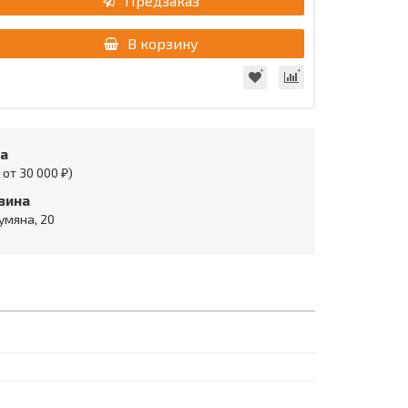
Предзаказ
В корзину
та
от 30 000 ₽)
зина
умяна, 20