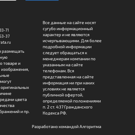
Все данные на сайте носят
сугубо информационный
33-71
характер и не являются
53-37
исчерпывающими. Для более
ata.ru
подробной информации
я размещать
следует обращаться к
лную
менеджерам компании по
 товаре и
указанным на сайте
 изображения,
телефонам. Вся
льные
представленная на сайте
могут
информация ни при каких
т оригинальных
условиях не является
ричине
публичной офертой,
редачи цвета
определяемой положениями
ачества
п. 2 ст. 437 Гражданского
бражений и пр.
Кодекса РФ.
Разработано командой
Алгоритма