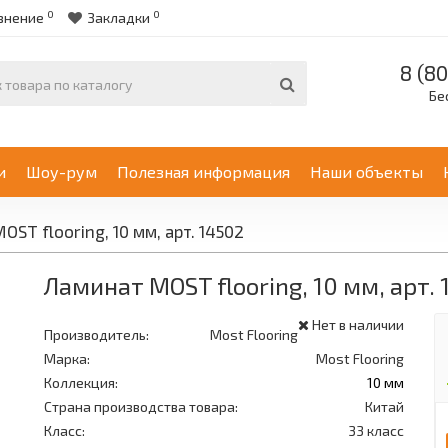
0
0
внение
Закладки
8 (80
Бе
и
Шоу-рум
Полезная информация
Наши объекты
OST flooring, 10 мм, арт. 14502
Ламинат MOST flooring, 10 мм, арт. 
Нет в наличии
Производитель:
Most Flooring
Марка:
Most Flooring
Коллекция:
10 мм
Страна производства товара:
Китай
Класс:
33 класс