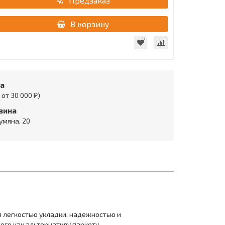
Предзаказ
В корзину
та
от 30 000 ₽)
зина
умяна, 20
я легкостью укладки, надежностью и
го как альтернативу паркету.