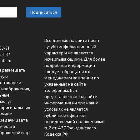
Подписаться
Все данные на сайте носят
сугубо информационный
33-71
характер и не являются
53-37
исчерпывающими. Для более
ata.ru
подробной информации
я размещать
следует обращаться к
лную
менеджерам компании по
 товаре и
указанным на сайте
 изображения,
телефонам. Вся
льные
представленная на сайте
могут
информация ни при каких
т оригинальных
условиях не является
ричине
публичной офертой,
редачи цвета
определяемой положениями
ачества
п. 2 ст. 437 Гражданского
бражений и пр.
Кодекса РФ.