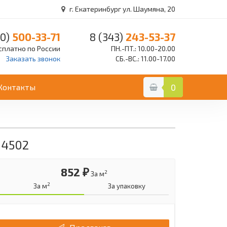
г. Екатеринбург ул. Шаумяна, 20
0)
500-33-71
8 (343)
243-53-37
сплатно по России
ПН.-ПТ.: 10.00-20.00
Заказать звонок
СБ.-ВС.: 11.00-17.00
Контакты
0
14502
852 ₽
2
За м
2
За м
За упаковку