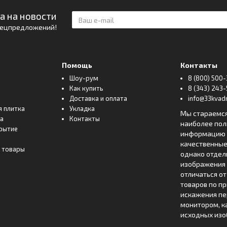
а на новости
спецпредложений!
Помощь
Контакты
Шоу-рум
8 (800) 500-
Как купить
8 (343) 243-
Доставка и оплата
info@33kvadr
я плитка
Укладка
Мы стараемс
ка
Контакты
наиболее по
рытие
информацию о
качественные
 товары
однако отде
изображения 
отличаться о
товаров по п
искажения пе
монитором, к
исходных изо