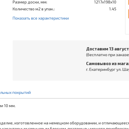
Размер доски, мм:
1217x198x10
Количество м2 в упак.:
1.45
Показать все характеристики
Доставим 13 авгус
(бесплатно при заказе 
Самовывоз из мага
г. Екатеринбург ул. Ша
ольных покрытий
и 10 мм.
изделие, изготовленное на немецком оборудовании, и отличающеес
я характерным глянцевым блеском, поэтому вы можете приобрести е