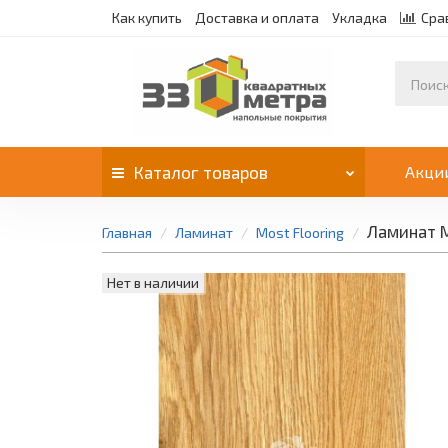
Как купить
Доставка и оплата
Укладка
Сра
Каталог
товаров
Акци
Ламинат M
Главная
Ламинат
Most Flooring
Нет в наличии