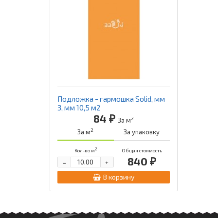
Подложка - гармошка Solid, мм
3, мм 10,5 м2
84 ₽
2
За м
2
За м
За упаковку
2
Кол-во м
Общая стоимость
840 ₽
-
+
В корзину