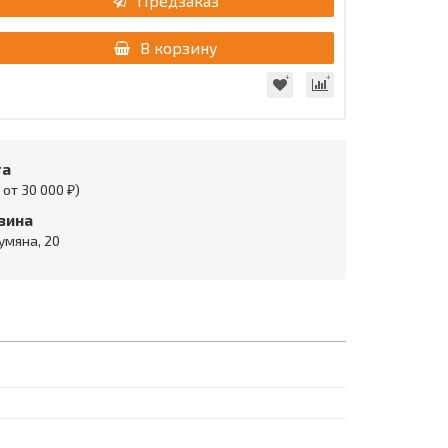
Предзаказ
В корзину
та
от 30 000 ₽)
зина
умяна, 20