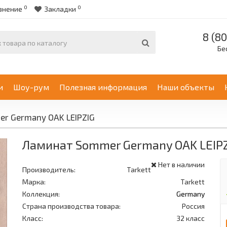
0
0
внение
Закладки
8 (80
Бе
и
Шоу-рум
Полезная информация
Наши объекты
r Germany OAK LEIPZIG
Ламинат Sommer Germany OAK LEIP
Нет в наличии
Производитель:
Tarkett
Марка:
Tarkett
Коллекция:
Germany
Страна производства товара:
Россия
Класс:
32 класс