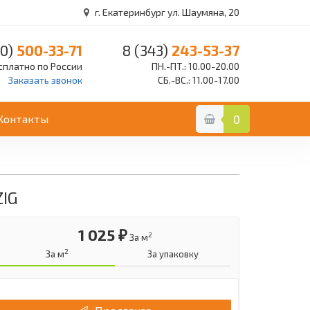
г. Екатеринбург ул. Шаумяна, 20
0)
500-33-71
8 (343)
243-53-37
сплатно по России
ПН.-ПТ.: 10.00-20.00
Заказать звонок
СБ.-ВС.: 11.00-17.00
Контакты
0
ZIG
1 025 ₽
2
За м
2
За м
За упаковку