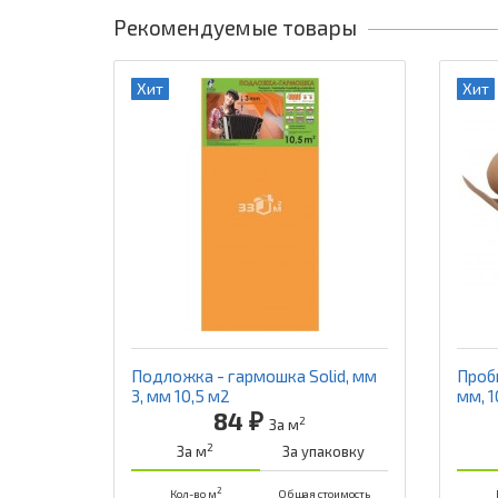
Рекомендуемые товары
Хит
Хит
Подложка - гармошка Solid, мм
Проб
3, мм 10,5 м2
мм, 1
84 ₽
2
За м
2
За м
За упаковку
2
Кол-во м
Общая стоимость