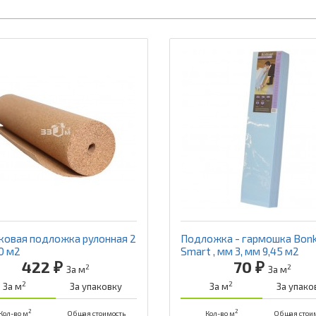
ковая подложка рулонная 2
Подложка - гармошка Bonk
0 м2
Smart , мм 3, мм 9,45 м2
422 ₽
70 ₽
2
2
За м
За м
2
2
За м
За упаковку
За м
За упако
2
2
Кол-во м
Общая стоимость
Кол-во м
Общая стои