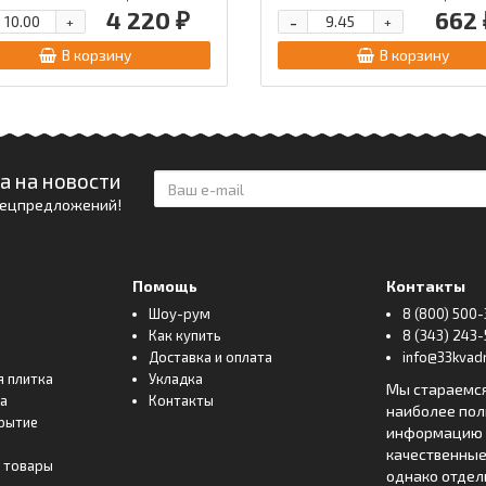
4 220 ₽
662 
-
+
+
В корзину
В корзину
а на новости
спецпредложений!
Помощь
Контакты
Шоу-рум
8 (800) 500-
Как купить
8 (343) 243-
Доставка и оплата
info@33kvadr
я плитка
Укладка
Мы стараемс
ка
Контакты
наиболее по
рытие
информацию о
качественные
 товары
однако отде