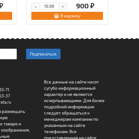
₽
900 ₽
-
+
В корзину
Подписаться
Все данные на сайте носят
сугубо информационный
33-71
характер и не являются
53-37
исчерпывающими. Для более
ata.ru
подробной информации
я размещать
следует обращаться к
лную
менеджерам компании по
 товаре и
указанным на сайте
 изображения,
телефонам. Вся
льные
представленная на сайте