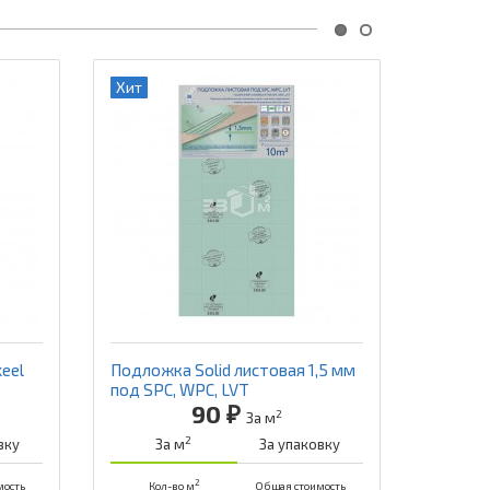
Хит
Хит
Подложк
мм под 
З
Кол
-
eel
Подложка Solid листовая 1,5 мм
под SPC, WPC, LVT
90 ₽
2
За м
2
вку
За м
За упаковку
2
мость
Кол-во м
Общая стоимость