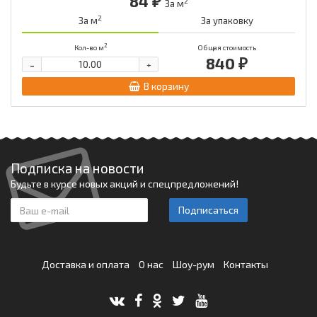
84 ₽
2
За м
2
За м
За упаковку
2
Кол-во м
Общая стоимость
840 ₽
-
+
В корзину
Подписка на новости
Будьте в курсе новых акций и спецпредложений!
Подписаться
Доставка и оплата
О нас
Шоу-рум
Контакты